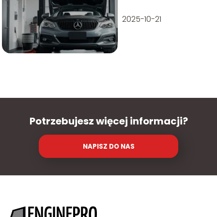
na godziny i
wulkanizacja –
2025-10-21
jak to działa?
Potrzebujesz więcej informacji?
NAPISZ DO NAS