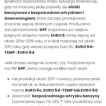
spalinach była bardzo mała. Sytuacja zmieniła się,
gdy na masową skalę pojawiły się
silniki
benzynowe z bezpośrednim wtryskiem i
downsizingiem
, które zaczęły produkować
znacznie więcej drobnych cząstek. Producenci
zaczęli montować
GPF
stopniowo po wejściu
kolejnych etapów normy
EURO 6
, mniej więcej od
okolic 2014–2015 roku, a w skali masowej od okolic
2017 roku, gdy weszły przepisy Euro 6c,
EURO 6d-
TEMP
i
EURO 6d
.
Jeśli chcesz wstępnie ocenić, czy Twoja benzyna
ma filtr
GPF
, zwróć uwagę na kilka cech auta:
rok produkcji około 2017 i nowszy, przeznaczenie
na rynek UE, w dokumentach często wpisana
norma
EURO 6c, EURO 6d-TEMP lub EURO 6d
,
obecność
bezpośredniego wtrysku benzyny
(oznaczenia typu TSI, GDI, T-GDI i podobne) oraz