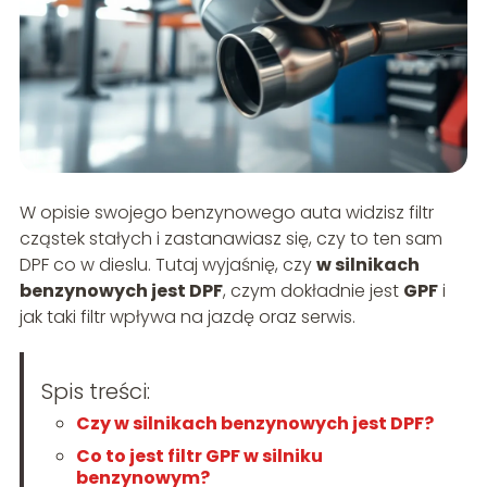
W opisie swojego benzynowego auta widzisz filtr
cząstek stałych i zastanawiasz się, czy to ten sam
DPF co w dieslu. Tutaj wyjaśnię, czy
w silnikach
benzynowych jest DPF
, czym dokładnie jest
GPF
i
jak taki filtr wpływa na jazdę oraz serwis.
Spis treści:
Czy w silnikach benzynowych jest DPF?
Co to jest filtr GPF w silniku
benzynowym?