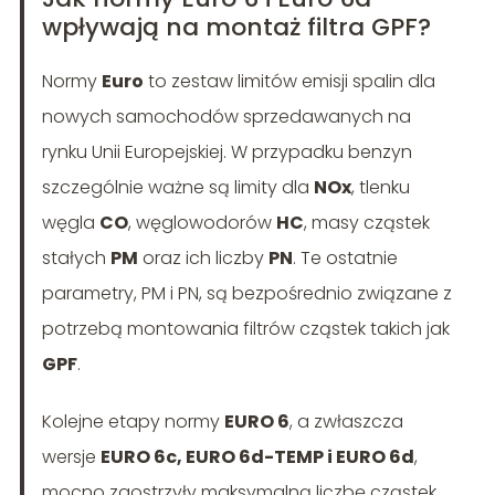
wpływają na montaż filtra GPF?
Normy
Euro
to zestaw limitów emisji spalin dla
nowych samochodów sprzedawanych na
rynku Unii Europejskiej. W przypadku benzyn
szczególnie ważne są limity dla
NOx
, tlenku
węgla
CO
, węglowodorów
HC
, masy cząstek
stałych
PM
oraz ich liczby
PN
. Te ostatnie
parametry, PM i PN, są bezpośrednio związane z
potrzebą montowania filtrów cząstek takich jak
GPF
.
Kolejne etapy normy
EURO 6
, a zwłaszcza
wersje
EURO 6c, EURO 6d-TEMP i EURO 6d
,
mocno zaostrzyły maksymalną liczbę cząstek