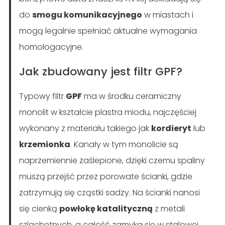
do
smogu komunikacyjnego
w miastach i
mogą legalnie spełniać aktualne wymagania
homologacyjne.
Jak zbudowany jest filtr GPF?
Typowy filtr
GPF
ma w środku ceramiczny
monolit w kształcie plastra miodu, najczęściej
wykonany z materiału takiego jak
kordieryt
lub
krzemionka
. Kanały w tym monolicie są
naprzemiennie zaślepione, dzięki czemu spaliny
muszą przejść przez porowate ścianki, gdzie
zatrzymują się cząstki sadzy. Na ścianki nanosi
się cienką
powłokę katalityczną
z metali
szlachetnych, a całość zamyka się w stalowej