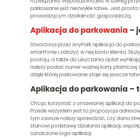
rozwiązania. Wyposażona jest w szereg przyd
parkowanie jest niezwykle łatwe. Jest prost
prowadzącym działalność gospodarczą.
Aplikacja do parkowania
– j
Stworzona przez AnyPark aplikacja do parko
smartfonie i założyć w niej konto klienta. S
postoju, a także do uiszczania opłat wynikają
należy podać numer ważnej karty płatniczej. 
dzięki której parkowanie staje się jeszcze łatw
Aplikacja do parkowania – t
Chcąc korzystać z omawianej aplikacji do p
Przede wszystkim jest to propozycja adres
tym zawsze należy sprawdzać, czy dana stref
stanowi podstawę działania aplikacji, wspó
oznaczone logo aplikacji.