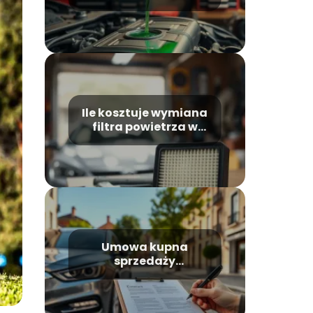
Sprawdź ceny i
porady
Ile kosztuje wymiana
filtra powietrza w
samochodzie?
Umowa kupna
sprzedaży
samochodu polsko
niemiecka: co musisz
wiedzieć?