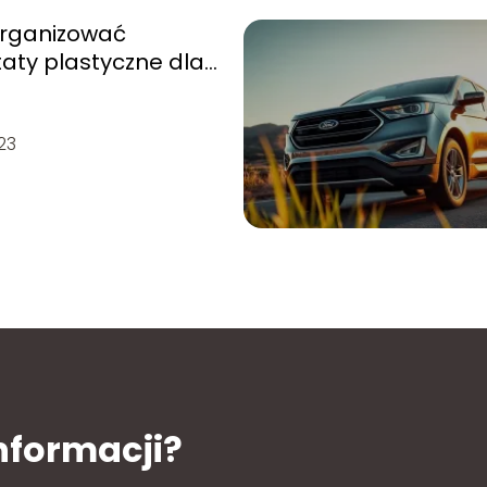
organizować
aty plastyczne dla
?
23
informacji?