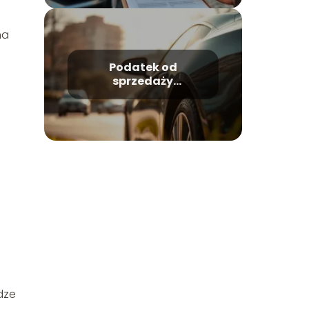
na
Podatek od
sprzedaży
samochodu: co
musisz wiedzieć?
dze