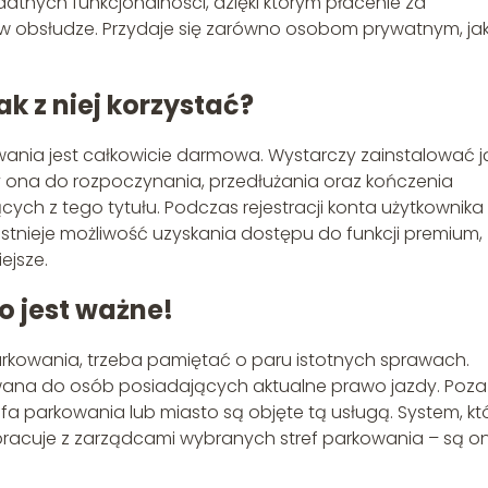
atnych funkcjonalności, dzięki którym płacenie za
a w obsłudze. Przydaje się zarówno osobom prywatnym, jak
ak z niej korzystać?
wania jest całkowicie darmowa. Wystarczy zainstalować j
łuży ona do rozpoczynania, przedłużania oraz kończenia
cych z tego tytułu. Podczas rejestracji konta użytkownika
Istnieje możliwość uzyskania dostępu do funkcji premium,
iejsze.
o jest ważne!
arkowania, trzeba pamiętać o paru istotnych sprawach.
owana do osób posiadających aktualne prawo jazdy. Poza
a parkowania lub miasto są objęte tą usługą. System, kt
łpracuje z zarządcami wybranych stref parkowania – są o