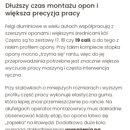
Dłuższy czas montażu opon i
większa precyzja pracy
Felgi aluminiowe w wielu autach współpracują z
szerszymi oponami i większymi średnicami kół.
Często są to zestawy 17, 18 czy
19 cali
, a do tego z
niskim profilem opony. Przy takim komplecie stopka
opony mocno „trzyma się” rantu, więc do jej
przeprowadzenia potrzebne jest znacznie większe
wyczucie pracy maszyną i częsta interwencja
ręczna.
Przy stalówkach o mniejszych rozmiarach i wyższym
profilu część pracy wykonuje elastyczna guma,
która lepiej znosi przemieszczenie po rancie. Na
alufelgach operator montażownicy musi dokładnie
obserwować każdy etap, bo opona łatwo się
„zapieka” na krawędzi. Dodatkowo duże koło
wymaga dokładniejszego
wyważenia na