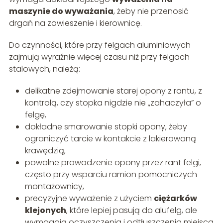
maszynie do wyważania
, żeby nie przenosić
drgań na zawieszenie i kierownicę.
Do czynności, które przy felgach aluminiowych
zajmują wyraźnie więcej czasu niż przy felgach
stalowych, należą:
delikatne zdejmowanie starej opony z rantu, z
kontrolą, czy stopka nigdzie nie „zahaczyła” o
felgę,
dokładne smarowanie stopki opony, żeby
ograniczyć tarcie w kontakcie z lakierowaną
krawędzią,
powolne prowadzenie opony przez rant felgi,
często przy wsparciu ramion pomocniczych
montażownicy,
precyzyjne wyważenie z użyciem
ciężarków
klejonych
, które lepiej pasują do alufelg, ale
wymagają oczyszczenia i odtłuszczenia miejsca