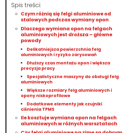
Spis treści:
Czym różnią się felgi aluminiowe od
stalowych podczas wymiany opon
Dlaczego wymiana opon na felgach
aluminiowych jest droższa – główne
powody
Delikatniejsza powierzchnia felg
aluminiowych i ryzyko zarysowań
Dłuższy czas montażu opon i większa
precyzja pracy
Specjalistyczne maszyny do obsługi felg
aluminiowych
Większe rozmiary felg aluminiowych i
opony niskoprofilowe
Dodatkowe elementy jak czujniki
ciśnienia TPMS
Ile kosztuje wymiana opon na felgach
aluminiowych w różnych warsztatach
Czy felgi aluminiowe na zimę są dobrym