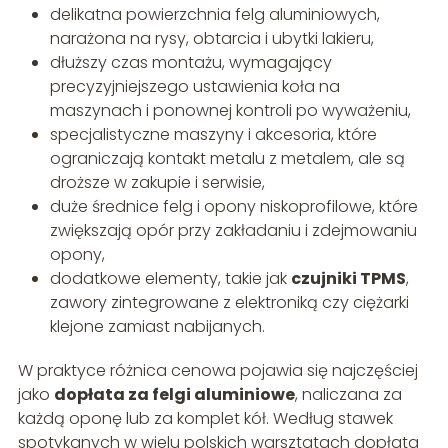
delikatna powierzchnia felg aluminiowych,
narażona na rysy, obtarcia i ubytki lakieru,
dłuższy czas montażu, wymagający
precyzyjniejszego ustawienia koła na
maszynach i ponownej kontroli po wyważeniu,
specjalistyczne maszyny i akcesoria, które
ograniczają kontakt metalu z metalem, ale są
droższe w zakupie i serwisie,
duże średnice felg i opony niskoprofilowe, które
zwiększają opór przy zakładaniu i zdejmowaniu
opony,
dodatkowe elementy, takie jak
czujniki TPMS
,
zawory zintegrowane z elektroniką czy ciężarki
klejone zamiast nabijanych.
W praktyce różnica cenowa pojawia się najczęściej
jako
dopłata za felgi aluminiowe
, naliczana za
każdą oponę lub za komplet kół. Według stawek
spotykanych w wielu polskich warsztatach dopłata