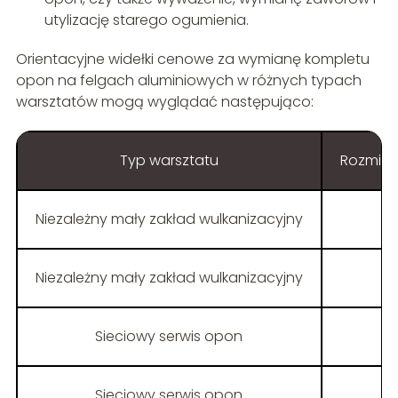
utylizację starego ogumienia.
Orientacyjne widełki cenowe za wymianę kompletu
opon na felgach aluminiowych w różnych typach
warsztatów mogą wyglądać następująco:
Typ warsztatu
Rozmiar 
Niezależny mały zakład wulkanizacyjny
d
Niezależny mały zakład wulkanizacyjny
1
Sieciowy serwis opon
d
Sieciowy serwis opon
1