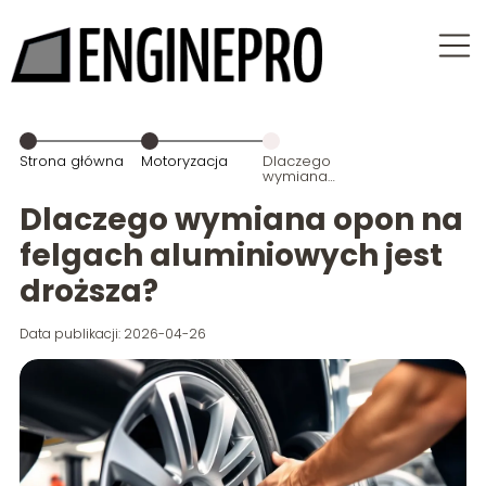
Strona główna
Motoryzacja
Dlaczego
wymiana
opon na
felgach
Dlaczego wymiana opon na
aluminiowych
jest droższa?
felgach aluminiowych jest
droższa?
Data publikacji: 2026-04-26