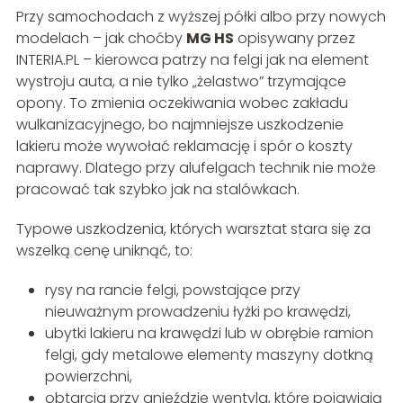
Przy samochodach z wyższej półki albo przy nowych
modelach – jak choćby
MG HS
opisywany przez
INTERIA.PL – kierowca patrzy na felgi jak na element
wystroju auta, a nie tylko „żelastwo” trzymające
opony. To zmienia oczekiwania wobec zakładu
wulkanizacyjnego, bo najmniejsze uszkodzenie
lakieru może wywołać reklamację i spór o koszty
naprawy. Dlatego przy alufelgach technik nie może
pracować tak szybko jak na stalówkach.
Typowe uszkodzenia, których warsztat stara się za
wszelką cenę uniknąć, to:
rysy na rancie felgi, powstające przy
nieuważnym prowadzeniu łyżki po krawędzi,
ubytki lakieru na krawędzi lub w obrębie ramion
felgi, gdy metalowe elementy maszyny dotkną
powierzchni,
obtarcia przy gnieździe wentyla, które pojawiają