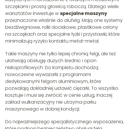
szczękami i prostą głowicą roboczą. Dlatego wiele
warsztatów inwestuje w
specjalne maszyny
przeznaczone właśnie do alufelg. Mają one systemy
bezdźwigniowe, rolki dociskowe, plastikowe osłony
na szczękach oraz specjalne łyżki i przystawki, które
minimalizują ryzyko kontaktu metal–metal.
Takie maszyny nie tylko lepiej chronią felgi, ale też
ułatwiają obsługę dużych średnic i opon
niskoprofilowych. Do kompletu dochodzą
nowoczesne wyważarki z programami
dedykowanymi felgom aluminiowym, które
pozwalają dokładniej ustawić ciężarki. To wszystko
kosztuje i musi się zwrócić w cenie usług, inaczej
zakład wulkanizacyjny nie utrzyma parku
maszynowego w dobrej kondycji.
Do najważniejszego specjalistycznego wyposażenia,
które podnosi bezpieczeństwo obsługi felg