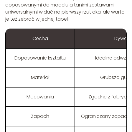
dopasowanymi do modelu a tanimi zestawami
uniwersalnymi widać na pierwszy rzut oka, ale warto
je też zebrać w jednej tabeli:
Cecha
Dywani
Dopasowanie kształtu
Idealne odwzoro
Materiał
Grubsza guma,
Mocowania
Zgodne z fabrycz
Zapach
Ograniczony zapach