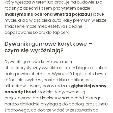
który wjeżdża w teren lub pracuje na budowie. Dla
rodziny z dziećmi i psem priorytetem będzie
maksymalna ochrona wnętrza pojazdu
i łatwe
mycie, a dla właściciela auta klasy premium większe
znaczenie może mieć estetyka i idealne
dopasowanie koloru do tapicerki.
Dywaniki gumowe korytkowe –
czym się wyróżniają?
Dywaniki gumowe korytkowe mają
charakterystyczny wysoki rant, który biegnie dookoła
całej powierzchni maty. Wysokość tego rantu bywa
różna, ale zwykle wynosi od kilku do kilkunastu
milimetrów i tworzy coś w rodzaju
głębokiej wanny
na wodę i brud
. Modele dedykowane są
projektowane pod konkretny samochód, dlatego
bardzo dokładnie przylegają do podłogi oraz tunelu
środkowego, co dobrze widać w zestawach do