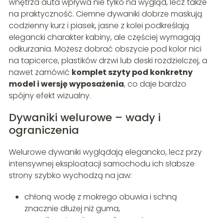
wnętrza auta wpływa nie tylko na wygląd, lecz także
na praktyczność. Ciemne dywaniki dobrze maskują
codzienny kurz i piasek, jasne z kolei podkreślają
elegancki charakter kabiny, ale częściej wymagają
odkurzania. Możesz dobrać obszycie pod kolor nici
na tapicerce, plastików drzwi lub deski rozdzielczej, a
nawet zamówić
komplet szyty pod konkretny
model i wersję wyposażenia
, co daje bardzo
spójny efekt wizualny.
Dywaniki welurowe – wady i
ograniczenia
Welurowe dywaniki wyglądają elegancko, lecz przy
intensywnej eksploatacji samochodu ich słabsze
strony szybko wychodzą na jaw:
chłoną wodę z mokrego obuwia i schną
znacznie dłużej niż guma,