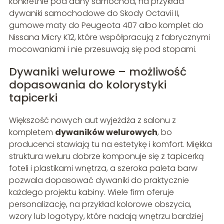
konkretnie pod dany samochód, na przykład
dywaniki samochodowe do Skody Octavii II,
gumowe maty do Peugeota 407 albo komplet do
Nissana Micry K12, które współpracują z fabrycznymi
mocowaniami i nie przesuwają się pod stopami.
Dywaniki welurowe – możliwość
dopasowania do kolorystyki
tapicerki
Większość nowych aut wyjeżdża z salonu z
kompletem
dywaników welurowych
, bo
producenci stawiają tu na estetykę i komfort. Miękka
struktura weluru dobrze komponuje się z tapicerką
foteli i plastikami wnętrza, a szeroka paleta barw
pozwala dopasować dywaniki do praktycznie
każdego projektu kabiny. Wiele firm oferuje
personalizację, na przykład kolorowe obszycia,
wzory lub logotypy, które nadają wnętrzu bardziej