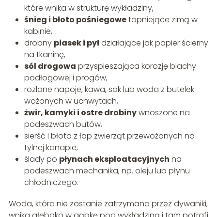
które wnika w strukturę wykładziny,
śnieg i błoto pośniegowe
topniejące zimą w
kabinie,
drobny
piasek i pył
działające jak papier ścierny
na tkaninę,
sól drogowa
przyspieszająca korozję blachy
podłogowej i progów,
rozlane napoje, kawa, sok lub woda z butelek
wożonych w uchwytach,
żwir, kamyki i ostre drobiny
wnoszone na
podeszwach butów,
sierść i błoto z łap zwierząt przewożonych na
tylnej kanapie,
ślady po
płynach eksploatacyjnych
na
podeszwach mechanika, np. oleju lub płynu
chłodniczego.
Woda, która nie zostanie zatrzymana przez dywaniki,
wnika głęboko w gąbkę pod wykładziną i tam potrafi