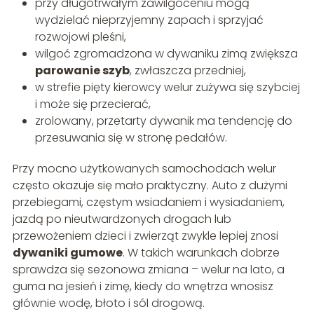
przy długotrwałym zawilgoceniu mogą
wydzielać nieprzyjemny zapach i sprzyjać
rozwojowi pleśni,
wilgoć zgromadzona w dywaniku zimą zwiększa
parowanie szyb
, zwłaszcza przedniej,
w strefie pięty kierowcy welur zużywa się szybciej
i może się przecierać,
zrolowany, przetarty dywanik ma tendencję do
przesuwania się w stronę pedałów.
Przy mocno użytkowanych samochodach welur
często okazuje się mało praktyczny. Auto z dużymi
przebiegami, częstym wsiadaniem i wysiadaniem,
jazdą po nieutwardzonych drogach lub
przewożeniem dzieci i zwierząt zwykle lepiej znosi
dywaniki gumowe
. W takich warunkach dobrze
sprawdza się sezonowa zmiana – welur na lato, a
guma na jesień i zimę, kiedy do wnętrza wnosisz
głównie wodę, błoto i sól drogową.