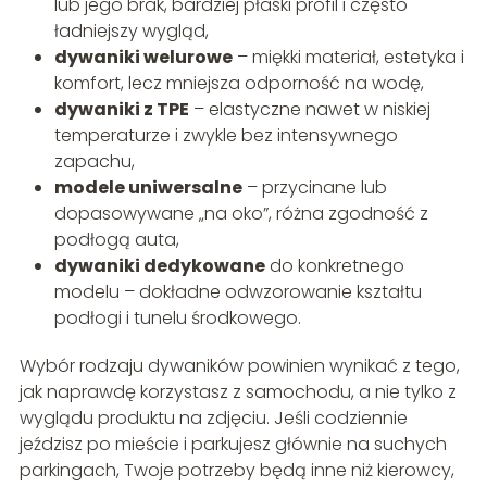
lub jego brak, bardziej płaski profil i często
ładniejszy wygląd,
dywaniki welurowe
– miękki materiał, estetyka i
komfort, lecz mniejsza odporność na wodę,
dywaniki z TPE
– elastyczne nawet w niskiej
temperaturze i zwykle bez intensywnego
zapachu,
modele uniwersalne
– przycinane lub
dopasowywane „na oko”, różna zgodność z
podłogą auta,
dywaniki dedykowane
do konkretnego
modelu – dokładne odwzorowanie kształtu
podłogi i tunelu środkowego.
Wybór rodzaju dywaników powinien wynikać z tego,
jak naprawdę korzystasz z samochodu, a nie tylko z
wyglądu produktu na zdjęciu. Jeśli codziennie
jeździsz po mieście i parkujesz głównie na suchych
parkingach, Twoje potrzeby będą inne niż kierowcy,