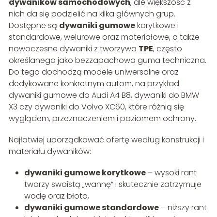
dywaników samochodowych
, ale większość z
nich da się podzielić na kilka głównych grup.
Dostępne są
dywaniki gumowe
korytkowe i
standardowe, welurowe oraz materiałowe, a także
nowoczesne dywaniki z tworzywa
TPE
, często
określanego jako bezzapachowa guma techniczna.
Do tego dochodzą modele uniwersalne oraz
dedykowane konkretnym autom, na przykład
dywaniki gumowe do Audi A4 B8, dywaniki do BMW
X3 czy dywaniki do Volvo XC60, które różnią się
wyglądem, przeznaczeniem i poziomem ochrony.
Najłatwiej uporządkować ofertę według konstrukcji i
materiału dywaników:
dywaniki gumowe korytkowe
– wysoki rant
tworzy swoistą „wannę” i skutecznie zatrzymuje
wodę oraz błoto,
dywaniki gumowe standardowe
– niższy rant