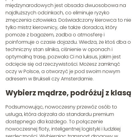
międzynarodowych jest obsada dwuosobowa na
najdłuższych odcinkach, co eliminuje ryzyko
zmęczenia człowieka. Doświadczony kierowca to nie
tylko mistrz kierownicy, ale także doradca, który
pomoże z bagażem, zadba o atmosferę i
poinformuje o czasie dojazdu. Wiedza, że ktoś dba o
techniczny stan silnika, ciśnienie w oponach i
optymalną trasę, pozwala Ci na luksus, jakim jest
odcięcie się od rzeczywistości. Możesz zamknąć
oczy w Polsce, a otworzyć je pod swoim nowym
adresem w Brukseli czy Amsterdamie.
Wybierz mądrze, podróżuj z klasą
Podsumowując, nowoczesny przewóz osób to
usługa, która dojrzała do standardu premium
dostępnego dla każdego. To połączenie
nowoczesnej floty, inteligentnej logistyki i ludzkiej
serdeczności. Wybierając transport drogowy w