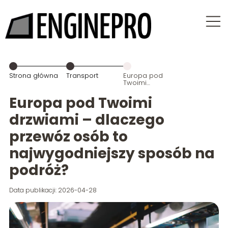
Strona główna
Transport
Europa pod
Twoimi
drzwiami –
dlaczego
Europa pod Twoimi
przewóz osób
to
drzwiami – dlaczego
najwygodniejszy
sposób na
przewóz osób to
podróż?
najwygodniejszy sposób na
podróż?
Data publikacji: 2026-04-28