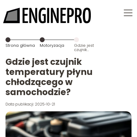
Strona główna
Motoryzacja
Gdzie jest
czujnik
temperatury
płynu
Gdzie jest czujnik
chłodzącego
w
temperatury płynu
samochodzie?
chłodzącego w
samochodzie?
Data publikacji: 2025-10-21