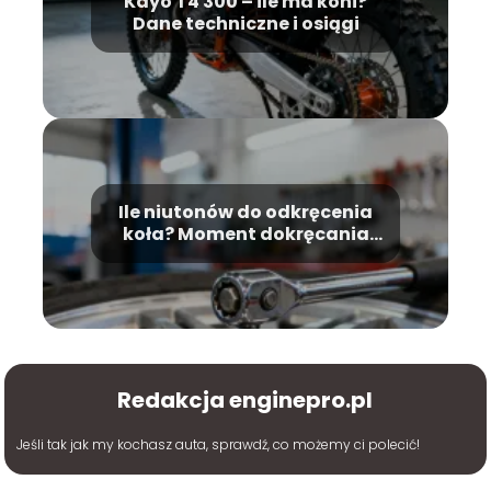
Kayo T4 300 – ile ma koni?
Dane techniczne i osiągi
Ile niutonów do odkręcenia
koła? Moment dokręcania
śrub
Redakcja enginepro.pl
Jeśli tak jak my kochasz auta, sprawdź, co możemy ci polecić!