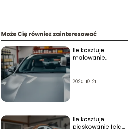
Może Cię również zainteresować
Ile kosztuje
malowanie
całego auta?
Koszty, rodzaje
lakieru
2025-10-21
Ile kosztuje
piaskowanie felg?