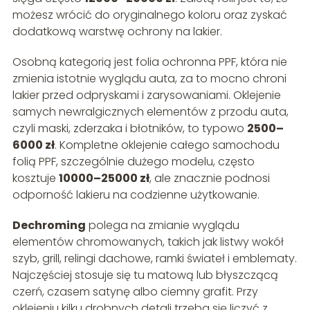
możesz wrócić do oryginalnego koloru oraz zyskać
dodatkową warstwę ochrony na lakier.
Osobną kategorią jest folia ochronna PPF, która nie
zmienia istotnie wyglądu auta, za to mocno chroni
lakier przed odpryskami i zarysowaniami. Oklejenie
samych newralgicznych elementów z przodu auta,
czyli maski, zderzaka i błotników, to typowo
2500–
6000 zł
. Kompletne oklejenie całego samochodu
folią PPF, szczególnie dużego modelu, często
kosztuje
10000–25000 zł
, ale znacznie podnosi
odporność lakieru na codzienne użytkowanie.
Dechroming
polega na zmianie wyglądu
elementów chromowanych, takich jak listwy wokół
szyb, grill, relingi dachowe, ramki świateł i emblematy.
Najczęściej stosuje się tu matową lub błyszczącą
czerń, czasem satynę albo ciemny grafit. Przy
oklejeniu kilku drobnych detali trzeba się liczyć z