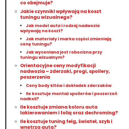
co obejmuje?
Jakie czynniki wpływają na koszt
tuningu wizualnego?
Jak model auta i rodzaj nadwozia
wpływają na koszt?
Jak materiały i marka części zmieniają
cenę tuningu?
Jak wyceniana jest robocizna przy
tuningu wizualnym?
Orientacyjne ceny modyfikacji
nadwozia – zderzaki, progi, spoilery,
poszerzenia
Ceny body kitów i dokładek zderzaków
Ile kosztuje montaż spoilerów i poszerzeń
nadkoli?
Ile kosztuje zmiana koloru auta
lakierowaniem i folią oraz dechroming?
Ile kosztuje tuning felg, świateł, szyb i
wnętrza auta?