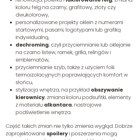
koloru felg na czarny, grafitowy, złoty czy
dwukolorowy,
personalizowane projekty oklein z numerami
startowymi, pasami, logotypami lub grafiką
indywidualną,
dechroming
, czyli przyciemnianie lub oklejanie
na czarno listew, ramek, grilla, relingów i
emblematów,
przyciemnianie szyb, także z użyciem folii
termoizolacyjnych poprawiających komfort w
słońcu,
stylizacja wnętrza, na przykład
obszywanie
kierownicy
, zmiana koloru podsufitki, elementy
z materiału
alkantara
, nastrojowe
podświetlenie wnętrza.
Część takich zmian nie tylko zmienia wygląd. Dobrze
zaprojektowane
spoilery
i poszerzenia mogą