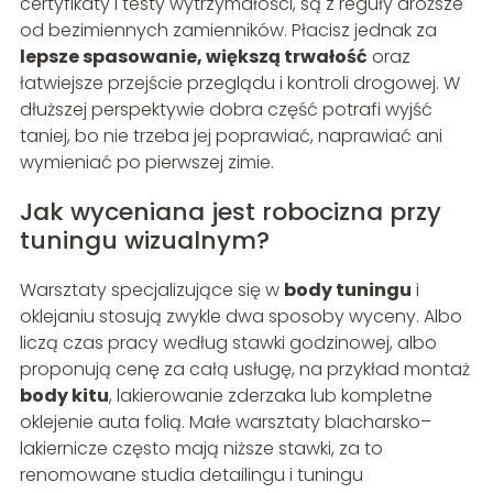
certyfikaty i testy wytrzymałości, są z reguły droższe
od bezimiennych zamienników. Płacisz jednak za
lepsze spasowanie, większą trwałość
oraz
łatwiejsze przejście przeglądu i kontroli drogowej. W
dłuższej perspektywie dobra część potrafi wyjść
taniej, bo nie trzeba jej poprawiać, naprawiać ani
wymieniać po pierwszej zimie.
Jak wyceniana jest robocizna przy
tuningu wizualnym?
Warsztaty specjalizujące się w
body tuningu
i
oklejaniu stosują zwykle dwa sposoby wyceny. Albo
liczą czas pracy według stawki godzinowej, albo
proponują cenę za całą usługę, na przykład montaż
body kitu
, lakierowanie zderzaka lub kompletne
oklejenie auta folią. Małe warsztaty blacharsko–
lakiernicze często mają niższe stawki, za to
renomowane studia detailingu i tuningu