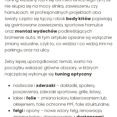
nie skupia się na mocy silnika, zawieszeniu czy
hamulcach. W profesjonalnych projektach oba
światy często się łączą i obok
body kitów
pojawiają
się gwintowane zawieszenia, sportowe hamulce
oraz
montaż wydechów
podkreślających
brzmienie auta. W tym artykule opisane są wyłącznie
zmiany wizualne, czyli to, co widzisz i co widzą inni na
parkingu oraz na ulicy.
Żeby lepiej uporządkować temat, warto na
początku wskazać główne obszary, w których
najczęściej wykonuje się
tuning optyczny
:
nadwozie i
zderzaki
– dokładki, spoilery,
poszerzenia, zderzaki sportowe, grille, listwy,
lakier i
folie
– zmiana koloru lakierowaniem lub
oklejeniem, folie ochronne PPF, folie strukturalne,
felgi
i opony – nowe wzory felg, renowacja,
zmiana koloru, dopasowanie z
dystansami
,