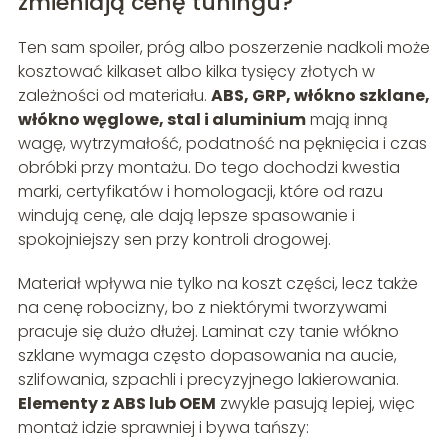
zmieniają cenę tuningu?
Ten sam spoiler, próg albo poszerzenie nadkoli może
kosztować kilkaset albo kilka tysięcy złotych w
zależności od materiału.
ABS, GRP, włókno szklane,
włókno węglowe, stal i aluminium
mają inną
wagę, wytrzymałość, podatność na pęknięcia i czas
obróbki przy montażu. Do tego dochodzi kwestia
marki, certyfikatów i homologacji, które od razu
windują cenę, ale dają lepsze spasowanie i
spokojniejszy sen przy kontroli drogowej.
Materiał wpływa nie tylko na koszt części, lecz także
na cenę robocizny, bo z niektórymi tworzywami
pracuje się dużo dłużej. Laminat czy tanie włókno
szklane wymaga często dopasowania na aucie,
szlifowania, szpachli i precyzyjnego lakierowania.
Elementy z ABS lub OEM
zwykle pasują lepiej, więc
montaż idzie sprawniej i bywa tańszy: