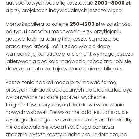
aut sportowych potrafią kosztować
2000–8000 zł
,
a przy projektach indywidualnych jeszcze więcej.
Montaż spoilera to kolejne
250–1200 zł
w zależności
od typu i sposobu mocowania. Przy przyklejeniu
gotowej lotki na taśmę i klej koszty są niższe, bo
praca trwa krócej. Jeśli trzeba wiercić klapę,
wzmocnić jej konstrukcję, a element wymaga jeszcze
lakierowania pod kolor nadwozia, robocizna robi się
droższa, a auto zostaje w warsztacie na kilka dni.
Poszerzenia nadkoli mogą przyjmować formę
prostych nakładek dokręcanych do błotnika lub być
wykonywane na stałe poprzez wycinanie
fragmentów fabrycznych błotników i wspawanie
nowych wstawek. Pierwsza metoda jest tańsza, ale
wymaga dobrego uszczelnienia, żeby pod nakładkę
nie dostawała się woda i sól. Druga oznacza
znacznie wyższe koszty blacharsko–lakiernicze, bo