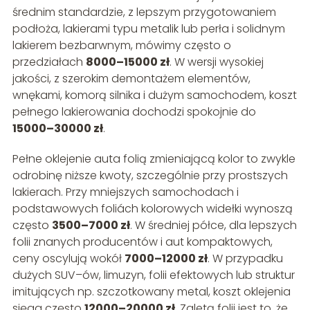
średnim standardzie, z lepszym przygotowaniem
podłoża, lakierami typu metalik lub perła i solidnym
lakierem bezbarwnym, mówimy często o
przedziałach
8000–15000 zł
. W wersji wysokiej
jakości, z szerokim demontażem elementów,
wnękami, komorą silnika i dużym samochodem, koszt
pełnego lakierowania dochodzi spokojnie do
15000–30000 zł
.
Pełne oklejenie auta folią zmieniającą kolor to zwykle
odrobinę niższe kwoty, szczególnie przy prostszych
lakierach. Przy mniejszych samochodach i
podstawowych foliách kolorowych widełki wynoszą
często
3500–7000 zł
. W średniej półce, dla lepszych
folii znanych producentów i aut kompaktowych,
ceny oscylują wokół
7000–12000 zł
. W przypadku
dużych SUV–ów, limuzyn, folii efektowych lub struktur
imitujących np. szczotkowany metal, koszt oklejenia
sięga często
12000–20000 zł
. Zaletą folii jest to, że