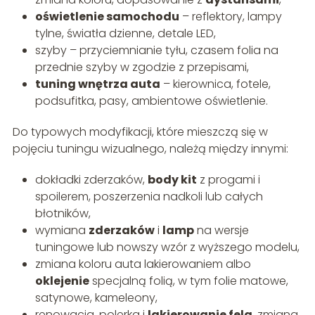
oświetlenie samochodu
– reflektory, lampy
tylne, światła dzienne, detale LED,
szyby – przyciemnianie tyłu, czasem folia na
przednie szyby w zgodzie z przepisami,
tuning wnętrza auta
– kierownica, fotele,
podsufitka, pasy, ambientowe oświetlenie.
Do typowych modyfikacji, które mieszczą się w
pojęciu tuningu wizualnego, należą między innymi:
dokładki zderzaków,
body kit
z progami i
spoilerem, poszerzenia nadkoli lub całych
błotników,
wymiana
zderzaków
i
lamp
na wersje
tuningowe lub nowszy wzór z wyższego modelu,
zmiana koloru auta lakierowaniem albo
oklejenie
specjalną folią, w tym folie matowe,
satynowe, kameleony,
renowacja, polerka i
lakierowanie felg
, zmiana