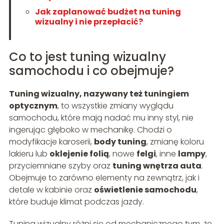
Jak zaplanować budżet na tuning
wizualny i nie przepłacić?
Co to jest tuning wizualny
samochodu i co obejmuje?
Tuning wizualny, nazywany też tuningiem
optycznym
, to wszystkie zmiany wyglądu
samochodu, które mają nadać mu inny styl, nie
ingerując głęboko w mechanikę. Chodzi o
modyfikacje karoserii,
body tuning
, zmianę koloru
lakieru lub
oklejenie folią
, nowe
felgi
, inne
lampy
,
przyciemniane szyby oraz
tuning wnętrza auta
.
Obejmuje to zarówno elementy na zewnątrz, jak i
detale w kabinie oraz
oświetlenie samochodu
,
które buduje klimat podczas jazdy.
Tuning wizualny różni się od mechanicznego tym, że