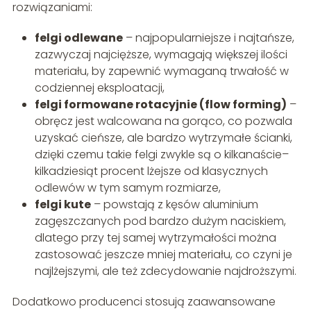
rozwiązaniami:
felgi odlewane
– najpopularniejsze i najtańsze,
zazwyczaj najcięższe, wymagają większej ilości
materiału, by zapewnić wymaganą trwałość w
codziennej eksploatacji,
felgi formowane rotacyjnie (flow forming)
–
obręcz jest walcowana na gorąco, co pozwala
uzyskać cieńsze, ale bardzo wytrzymałe ścianki,
dzięki czemu takie felgi zwykle są o kilkanaście–
kilkadziesiąt procent lżejsze od klasycznych
odlewów w tym samym rozmiarze,
felgi kute
– powstają z kęsów aluminium
zagęszczanych pod bardzo dużym naciskiem,
dlatego przy tej samej wytrzymałości można
zastosować jeszcze mniej materiału, co czyni je
najlżejszymi, ale też zdecydowanie najdroższymi.
Dodatkowo producenci stosują zaawansowane