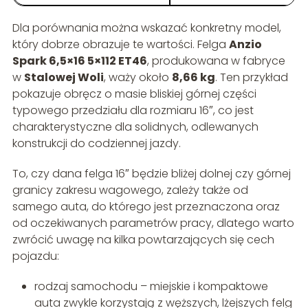
Dla porównania można wskazać konkretny model,
który dobrze obrazuje te wartości. Felga
Anzio
Spark 6,5×16 5×112 ET46
, produkowana w fabryce
w
Stalowej Woli
, waży około
8,66 kg
. Ten przykład
pokazuje obręcz o masie bliskiej górnej części
typowego przedziału dla rozmiaru 16″, co jest
charakterystyczne dla solidnych, odlewanych
konstrukcji do codziennej jazdy.
To, czy dana felga 16″ będzie bliżej dolnej czy górnej
granicy zakresu wagowego, zależy także od
samego auta, do którego jest przeznaczona oraz
od oczekiwanych parametrów pracy, dlatego warto
zwrócić uwagę na kilka powtarzających się cech
pojazdu:
rodzaj samochodu – miejskie i kompaktowe
auta zwykle korzystają z węższych, lżejszych felg