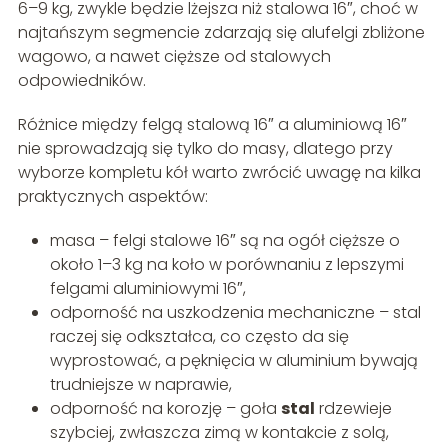
6–9 kg, zwykle będzie lżejsza niż stalowa 16″, choć w
najtańszym segmencie zdarzają się alufelgi zbliżone
wagowo, a nawet cięższe od stalowych
odpowiedników.
Różnice między felgą stalową 16″ a aluminiową 16″
nie sprowadzają się tylko do masy, dlatego przy
wyborze kompletu kół warto zwrócić uwagę na kilka
praktycznych aspektów:
masa – felgi stalowe 16″ są na ogół cięższe o
około 1–3 kg na koło w porównaniu z lepszymi
felgami aluminiowymi 16″,
odporność na uszkodzenia mechaniczne – stal
raczej się odkształca, co często da się
wyprostować, a pęknięcia w aluminium bywają
trudniejsze w naprawie,
odporność na korozję – goła
stal
rdzewieje
szybciej, zwłaszcza zimą w kontakcie z solą,