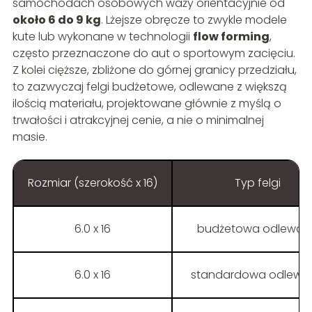
samochodach osobowych waży orientacyjnie od
około 6 do 9 kg
. Lżejsze obręcze to zwykle modele
kute lub wykonane w technologii
flow forming
,
często przeznaczone do aut o sportowym zacięciu.
Z kolei cięższe, zbliżone do górnej granicy przedziału,
to zazwyczaj felgi budżetowe, odlewane z większą
ilością materiału, projektowane głównie z myślą o
trwałości i atrakcyjnej cenie, a nie o minimalnej
masie.
Rozmiar (szerokość x 16)
Typ felgi
6.0 x 16
budżetowa odlewan
6.0 x 16
standardowa odlewa