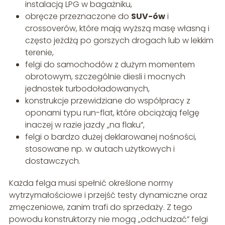
instalacją LPG w bagażniku,
obręcze przeznaczone do
SUV-ów
i
crossoverów, które mają wyższą masę własną i
często jeżdżą po gorszych drogach lub w lekkim
terenie,
felgi do samochodów z dużym momentem
obrotowym, szczególnie diesli i mocnych
jednostek turbodoładowanych,
konstrukcje przewidziane do współpracy z
oponami typu run-flat, które obciążają felgę
inaczej w razie jazdy „na flaku”,
felgi o bardzo dużej deklarowanej nośności,
stosowane np. w autach użytkowych i
dostawczych.
Każda felga musi spełnić określone normy
wytrzymałościowe i przejść testy dynamiczne oraz
zmęczeniowe, zanim trafi do sprzedaży. Z tego
powodu konstruktorzy nie mogą „odchudzać” felgi