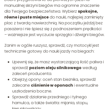
manualnej skrzyni biegów ma ogromne znaczenie
dla Twojego bezpieczeństwa. Wybierz
spokojne,
równe i puste miejsce
do nauki, najlepiej zamknięty
plac z twardą nawierzchnią. Na początku jeździj bez
pasażera i nie śpiesz się z podnoszeniem prędkości
– ważniejsze jest wyczucie sprzęgła i dźwigni biegów.
Zanim w ogóle ruszysz, sprawdź, czy motocykl jest
technicznie gotowy do nauki jazdy na biegach:
Upewnij się, że masz wystarczającą ilość paliwa i
sprawdź
poziom oleju silnikowego
według
zaleceń producenta.
Obejrzyj opony: oceń stan bieżnika, sprawdź
zalecane
ciśnienie w oponach
i ewentualne
uszkodzenia boczne.
Sprawdź działanie przedniego i tylnego
hamulca, a także światła: mijania, stopu,
kierunkowskazy.