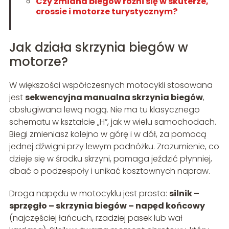
Czy zmiana biegów różni się w skuterze,
crossie i motorze turystycznym?
Jak działa skrzynia biegów w
motorze?
W większości współczesnych motocykli stosowana
jest
sekwencyjna manualna skrzynia biegów
,
obsługiwana lewą nogą. Nie ma tu klasycznego
schematu w kształcie „H”, jak w wielu samochodach.
Biegi zmieniasz kolejno w górę i w dół, za pomocą
jednej dźwigni przy lewym podnóżku. Zrozumienie, co
dzieje się w środku skrzyni, pomaga jeździć płynniej,
dbać o podzespoły i unikać kosztownych napraw.
Droga napędu w motocyklu jest prosta:
silnik –
sprzęgło – skrzynia biegów – napęd końcowy
(najczęściej łańcuch, rzadziej pasek lub wał