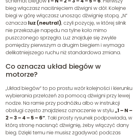
schemat biegów
1 – N – 2 – 3 – 4 – 5 – 6
. Pierwszy
bieg włączasz naciśnięciem dźwigni w dół. Kolejne
biegi w górę włączasz unosząc dźwignię stopą. „N”
oznacza
luz (neutral)
, czyli pozycję, w której silnik
nie przekazuje napędu na tylne koło mimo
puszczonego sprzęgła. Luz znajduje się zwykle
pomiędzy pierwszym a drugim biegiem i wymaga
delikatniejszego ruchu niż standardowa zmiana.
Co oznacza układ biegów w
motorze?
„Układ biegów” to po prostu wzór kolejności i kierunku
wybierania przełożeń za pomocą dźwigni przy lewej
nodze. Na ramie przy podnóżku albo w instrukcji
obsługi często znajdziesz oznaczenie w stylu
„1 – N –
2 – 3 – 4 – 5 – 6”
. Taki prosty rysunek podpowiada, w
którą stronę nacisnąć dźwignię, żeby włączyć dany
bieg. Dzięki temu nie musisz zgadywać podczas