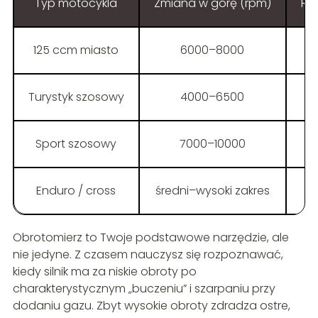
Typ motocykla
Zmiana w górę (rpm)
Re
125 ccm miasto
6000–8000
Turystyk szosowy
4000–6500
Sport szosowy
7000–10000
Enduro / cross
średni–wysoki zakres
ś
Obrotomierz to Twoje podstawowe narzędzie, ale
nie jedyne. Z czasem nauczysz się rozpoznawać,
kiedy silnik ma za niskie obroty po
charakterystycznym „buczeniu” i szarpaniu przy
dodaniu gazu. Zbyt wysokie obroty zdradza ostre,