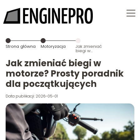
Strona główna
Motoryzacja
Jak zmieniać
biegi w
motorze?
Prosty
Jak zmieniać biegi w
poradnik dla
początkujących
motorze? Prosty poradnik
dla początkujących
Data publikacji: 2026-05-01