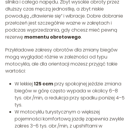
silnika i całego napędu. Zbyt wysokie obroty przez
dłuższy czas męczą jednostkę, a zbyt niskie
powodują „dławienie się” i wibracje. Dobre dobranie
przełożeń jest szczególnie ważne w zakrętach i
podczas wyprzedzania, gdy chcesz mieć pewną
rezerwę
momentu obrotowego
.
Przykładowe zakresy obrotów dla zmiany biegów
mogą wyglądać różnie w zależności od typu
motocykla, ale dla orientacji możesz przyjąć takie
wartości:
W lekkiej
125 ccm
przy spokojnej jeździe zmiana
biegów w górę często wypada w okolicy 6–8
tys. obr./min, a redukcja przy spadku poniżej 4–5
tys.
W motocyklu turystycznym o większej
pojemności komfortową jazdę zapewnia zwykle
zakres 3–6 tys. obr./min, z upshiftami w