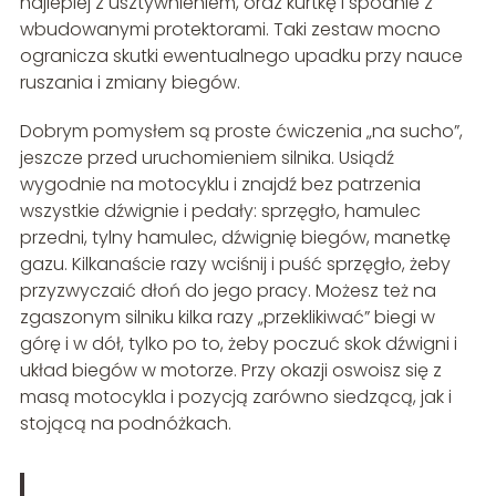
najlepiej z usztywnieniem, oraz kurtkę i spodnie z
wbudowanymi protektorami. Taki zestaw mocno
ogranicza skutki ewentualnego upadku przy nauce
ruszania i zmiany biegów.
Dobrym pomysłem są proste ćwiczenia „na sucho”,
jeszcze przed uruchomieniem silnika. Usiądź
wygodnie na motocyklu i znajdź bez patrzenia
wszystkie dźwignie i pedały: sprzęgło, hamulec
przedni, tylny hamulec, dźwignię biegów, manetkę
gazu. Kilkanaście razy wciśnij i puść sprzęgło, żeby
przyzwyczaić dłoń do jego pracy. Możesz też na
zgaszonym silniku kilka razy „przeklikiwać” biegi w
górę i w dół, tylko po to, żeby poczuć skok dźwigni i
układ biegów w motorze. Przy okazji oswoisz się z
masą motocykla i pozycją zarówno siedzącą, jak i
stojącą na podnóżkach.