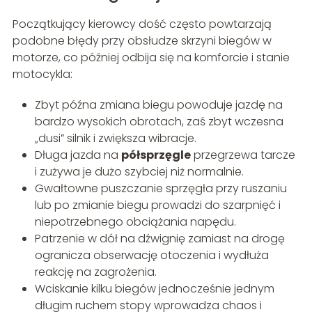
Początkujący kierowcy dość często powtarzają
podobne błędy przy obsłudze skrzyni biegów w
motorze, co później odbija się na komforcie i stanie
motocykla:
Zbyt późna zmiana biegu powoduje jazdę na
bardzo wysokich obrotach, zaś zbyt wczesna
„dusi” silnik i zwiększa wibracje.
Długa jazda na
półsprzęgle
przegrzewa tarcze
i zużywa je dużo szybciej niż normalnie.
Gwałtowne puszczanie sprzęgła przy ruszaniu
lub po zmianie biegu prowadzi do szarpnięć i
niepotrzebnego obciążania napędu.
Patrzenie w dół na dźwignię zamiast na drogę
ogranicza obserwację otoczenia i wydłuża
reakcję na zagrożenia.
Wciskanie kilku biegów jednocześnie jednym
długim ruchem stopy wprowadza chaos i