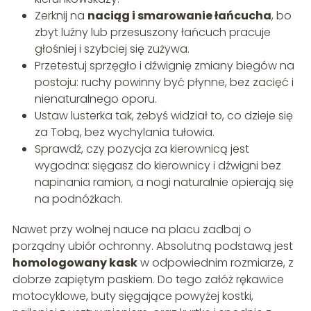
Zerknij na
naciąg i smarowanie łańcucha
, bo
zbyt luźny lub przesuszony łańcuch pracuje
głośniej i szybciej się zużywa.
Przetestuj sprzęgło i dźwignię zmiany biegów na
postoju: ruchy powinny być płynne, bez zacięć i
nienaturalnego oporu.
Ustaw lusterka tak, żebyś widział to, co dzieje się
za Tobą, bez wychylania tułowia.
Sprawdź, czy pozycja za kierownicą jest
wygodna: sięgasz do kierownicy i dźwigni bez
napinania ramion, a nogi naturalnie opierają się
na podnóżkach.
Nawet przy wolnej nauce na placu zadbaj o
porządny ubiór ochronny. Absolutną podstawą jest
homologowany kask
w odpowiednim rozmiarze, z
dobrze zapiętym paskiem. Do tego załóż rękawice
motocyklowe, buty sięgające powyżej kostki,