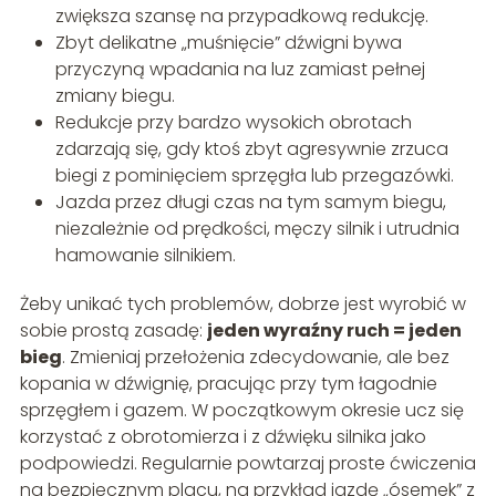
zwiększa szansę na przypadkową redukcję.
Zbyt delikatne „muśnięcie” dźwigni bywa
przyczyną wpadania na luz zamiast pełnej
zmiany biegu.
Redukcje przy bardzo wysokich obrotach
zdarzają się, gdy ktoś zbyt agresywnie zrzuca
biegi z pominięciem sprzęgła lub przegazówki.
Jazda przez długi czas na tym samym biegu,
niezależnie od prędkości, męczy silnik i utrudnia
hamowanie silnikiem.
Żeby unikać tych problemów, dobrze jest wyrobić w
sobie prostą zasadę:
jeden wyraźny ruch = jeden
bieg
. Zmieniaj przełożenia zdecydowanie, ale bez
kopania w dźwignię, pracując przy tym łagodnie
sprzęgłem i gazem. W początkowym okresie ucz się
korzystać z obrotomierza i z dźwięku silnika jako
podpowiedzi. Regularnie powtarzaj proste ćwiczenia
na bezpiecznym placu, na przykład jazdę „ósemek” z