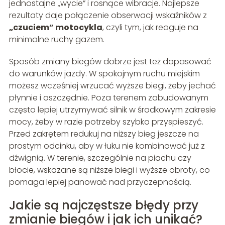
jednostajne „wycie” i rosnące wibracje. Najlepsze
rezultaty daje połączenie obserwacji wskaźników z
„czuciem” motocykla
, czyli tym, jak reaguje na
minimalne ruchy gazem.
Sposób zmiany biegów dobrze jest też dopasować
do warunków jazdy. W spokojnym ruchu miejskim
możesz wcześniej wrzucać wyższe biegi, żeby jechać
płynnie i oszczędnie. Poza terenem zabudowanym
często lepiej utrzymywać silnik w środkowym zakresie
mocy, żeby w razie potrzeby szybko przyspieszyć.
Przed zakrętem redukuj na niższy bieg jeszcze na
prostym odcinku, aby w łuku nie kombinować już z
dźwignią. W terenie, szczególnie na piachu czy
błocie, wskazane są niższe biegi i wyższe obroty, co
pomaga lepiej panować nad przyczepnością.
Jakie są najczęstsze błędy przy
zmianie biegów i jak ich unikać?