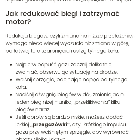
Jak redukować biegi i zatrzymać
motor?
Redukcja biegów, czyli zmiana na niższe przełożenie,
wymaga nieco więcej wyczucia niż zmiana w górę,
bo łatwiej tu o szarpnięcia i uślizg tylnego koła:
Najpierw odpuść gaz i zacznij delikatnie
zwalniać, obserwując sytuację na drodze.
Wciśnij sprzęgło, odcinając napęd od tylnego
koła.
Naciśnij dźwignię biegów w dół, zmieniając o
jeden bieg niżej – unikaj „przeklikiwania” kilku
biegów naraz.
Jeśli obroty są bardzo niskie, możesz dodać
lekkiej
„przegazówki”
, czyli krótkiego impulsu
gazu przy wciśniętym sprzęgle, aby wyrównać
obroty silnika i skrzyni.