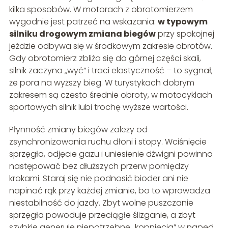
kilka sposobów. W motorach z obrotomierzem
wygodnie jest patrzeć na wskazania:
w typowym
silniku drogowym zmiana biegów
przy spokojnej
jeździe odbywa się w środkowym zakresie obrotów.
Gdy obrotomierz zbliża się do górnej części skali,
silnik zaczyna „wyć” i traci elastyczność – to sygnał,
że pora na wyższy bieg. W turystykach dobrym
zakresem są często średnie obroty, w motocyklach
sportowych silnik lubi trochę wyższe wartości.
Płynność zmiany biegów zależy od
zsynchronizowania ruchu dłoni i stopy. Wciśnięcie
sprzęgła, odjęcie gazu i uniesienie dźwigni powinno
następować bez dłuższych przerw pomiędzy
krokami. Staraj się nie podnosić bioder ani nie
napinać rąk przy każdej zmianie, bo to wprowadza
niestabilność do jazdy. Zbyt wolne puszczanie
sprzęgła powoduje przeciągłe ślizganie, a zbyt
szybkie generuje niepotrzebne „kopnięcia” w napęd.