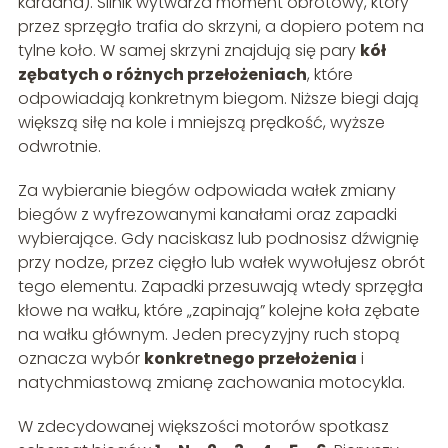
kardana). Silnik wytwarza moment obrotowy, który
przez sprzęgło trafia do skrzyni, a dopiero potem na
tylne koło. W samej skrzyni znajdują się pary
kół
zębatych o różnych przełożeniach
, które
odpowiadają konkretnym biegom. Niższe biegi dają
większą siłę na kole i mniejszą prędkość, wyższe
odwrotnie.
Za wybieranie biegów odpowiada wałek zmiany
biegów z wyfrezowanymi kanałami oraz zapadki
wybierające. Gdy naciskasz lub podnosisz dźwignię
przy nodze, przez cięgło lub wałek wywołujesz obrót
tego elementu. Zapadki przesuwają wtedy sprzęgła
kłowe na wałku, które „zapinają” kolejne koła zębate
na wałku głównym. Jeden precyzyjny ruch stopą
oznacza wybór
konkretnego przełożenia
i
natychmiastową zmianę zachowania motocykla.
W zdecydowanej większości motorów spotkasz