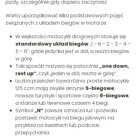
jazdy, szczególnie gdy dopiero zaczynasz.
Warto uporządkować kilka podstawowych pojęć
związanych z układem biegów w motorze:
W większości motocykli drogowych stosuje się
standardowy układ biegów
„1 – N – 2 – 3 – 4 –
5 – 6”, gdzie jedynka jest w dół, a reszta biegów
w górę.
Taki sposób nazywa się potocznie
„one down,
rest up”
, czyli „jeden w dół, reszta w górę”.
Liczba przełożeń bywa różna: proste motocykle
125 ccm mają zwykle skrzynie
5-biegowe
,
nowsze turystyki i sportowe często
6-biegowe
,
a starsze lub terenowe czasem 4 biegi.
Symbol
„N”
zawsze oznacza luz i pozwala
postawić motocykl na biegu jałowym, na
przykład na światłach lub podczas
przepychania.