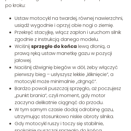
po kroku:
Ustaw motocykl na twardej, równej nawierzchni,
usiądź wygodnie i oprzyj obie nogi o ziemię.
Przekręć stacyjkę, włącz zapłon i uruchom silnik
zgodnie z instrukcją danego modelu.
Wciśnij
sprzęgło do końca
lewą dłonią, a
prawą ręką ustaw manetkę gazu w pozycji
jałowej.
Naciśnij dźwignię biegów w dół, żeby włączyć
pierwszy bieg – usłyszysz lekkie „kliknięcie”, a
motocykl może minimalnie „drgnąć”.
Bardzo powoli puszczaj sprzęgło, aż poczujesz
„punkt brania”, czyli moment, gdy motor
zaczyna delikatnie ciągnąć do przodu.
W tym samym czasie dodaj odrobinę gazu,
utrzymując stosunkowo niskie obroty silnika.
Gdy motocykl ruszy i toczy się stabilnie,
spokojnie puszczaj sprzęgło do końca,