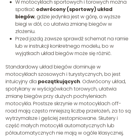
W motocyklach sportowych i torowych można
spotkać
odwrócony (sportowy) układ
biegów
, gdzie jedynka jest w górę, a wyższe
biegi w dół, co ułatwia zmianę biegów w
złożeniu.
Przed jazdą zawsze sprawdź schemat na ramie
lub w instrukcji konkretnego modelu, bo w
wyjątkach układ biegów może się różnić.
Standardowy układ biegów dominuje w
motocyklach szosowych i turystycznych, bo jest
intuicyjny dla
początkujących
. Odwrócony układ,
spotykany w wyścigówkach torowych, ułatwia
zmianę biegów przy dużych pochyleniach
motocykla. Prostsze skrzynie w motocyklach off-
road mają często mniejszą liczbę przełożeń, za to są
wytrzymalsze i gęściej zestopniowane. Skutery i
część małych motocykli automatycznych lub
półautomatycznych nie mają w ogóle klasycznej,