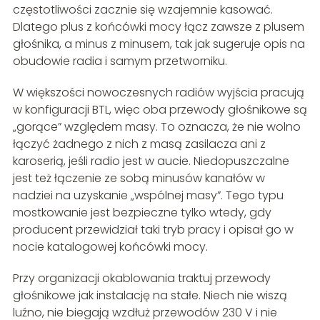
częstotliwości zacznie się wzajemnie kasować.
Dlatego plus z końcówki mocy łącz zawsze z plusem
głośnika, a minus z minusem, tak jak sugeruje opis na
obudowie radia i samym przetworniku.
W większości nowoczesnych radiów wyjścia pracują
w konfiguracji BTL, więc oba przewody głośnikowe są
„gorące” względem masy. To oznacza, że nie wolno
łączyć żadnego z nich z masą zasilacza ani z
karoserią, jeśli radio jest w aucie. Niedopuszczalne
jest też łączenie ze sobą minusów kanałów w
nadziei na uzyskanie „wspólnej masy”. Tego typu
mostkowanie jest bezpieczne tylko wtedy, gdy
producent przewidział taki tryb pracy i opisał go w
nocie katalogowej końcówki mocy.
Przy organizacji okablowania traktuj przewody
głośnikowe jak instalację na stałe. Niech nie wiszą
luźno, nie biegają wzdłuż przewodów 230 V i nie