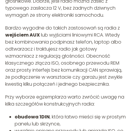
głośnikowe. Dobrze, jeśli radio można zasilić z
typowego zasilacza 12 V, bez żadnych dziwnych
wymagań ze strony elektroniki samochodu.
Bardzo wygodne do takich zastosowań są radia z
wejściem AUX
lub wyjściami liniowymi RCA. Wtedy
bez kombinowania podpinasz telefon, laptop albo
odtwarzacz i traktujesz radio jak gotowy
wzmacniacz z regulacją głośności. Obecność
klasycznego złącza ISO, osobnego przewodu REM
oraz prosty interfejs bez komunikacji CAN sprawiają,
że podłączenie w warsztacie czy garażu jest zwykle
kwestią kilku połączeń i jednego bezpiecznika.
Przy wyborze egzemplarza warto zwrócić uwagę na
kilka szczegółów konstrukcyjnych radia:
obudowa 1DIN
, która łatwo mieści się w prostym
panelu lub skrzynce,
wyraźnie opisane przewody lub gniazda ISO, co