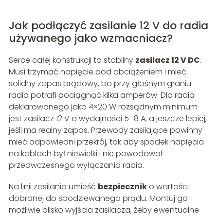
Jak podłączyć zasilanie 12 V do radia
używanego jako wzmacniacz?
Serce całej konstrukcji to stabilny
zasilacz 12 V DC
.
Musi trzymać napięcie pod obciążeniem i mieć
solidny zapas prądowy, bo przy głośnym graniu
radio potrafi pociągnąć kilka amperów. Dla radia
deklarowanego jako 4×20 W rozsądnym minimum
jest zasilacz 12 V o wydajności 5–8 A, a jeszcze lepiej,
jeśli ma realny zapas. Przewody zasilające powinny
mieć odpowiedni przekrój, tak aby spadek napięcia
na kablach był niewielki i nie powodował
przedwczesnego wyłączania radia.
Na linii zasilania umieść
bezpiecznik
o wartości
dobranej do spodziewanego prądu. Montuj go
możliwie blisko wyjścia zasilacza, żeby ewentualne