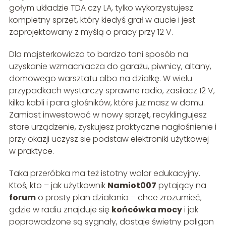
gołym układzie TDA czy LA, tylko wykorzystujesz
kompletny sprzęt, który kiedyś grał w aucie i jest
zaprojektowany z myślą o pracy przy 12 V.
Dla majsterkowicza to bardzo tani sposób na
uzyskanie wzmacniacza do garażu, piwnicy, altany,
domowego warsztatu albo na działkę. W wielu
przypadkach wystarczy sprawne radio, zasilacz 12 V,
kilka kabli i para głośników, które już masz w domu.
Zamiast inwestować w nowy sprzęt, recyklingujesz
stare urządzenie, zyskujesz praktyczne nagłośnienie i
przy okazji uczysz się podstaw elektroniki użytkowej
w praktyce.
Taka przeróbka ma też istotny walor edukacyjny.
Ktoś, kto – jak użytkownik
Namiot007
pytający na
forum
o prosty plan działania – chce zrozumieć,
gdzie w radiu znajduje się
końcówka mocy
i jak
poprowadzone są sygnały, dostaje świetny poligon