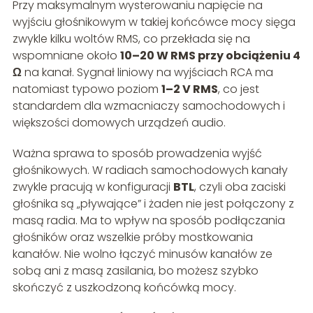
Przy maksymalnym wysterowaniu napięcie na
wyjściu głośnikowym w takiej końcówce mocy sięga
zwykle kilku woltów RMS, co przekłada się na
wspomniane około
10–20 W RMS przy obciążeniu 4
Ω
na kanał. Sygnał liniowy na wyjściach RCA ma
natomiast typowo poziom
1–2 V RMS
, co jest
standardem dla wzmacniaczy samochodowych i
większości domowych urządzeń audio.
Ważna sprawa to sposób prowadzenia wyjść
głośnikowych. W radiach samochodowych kanały
zwykle pracują w konfiguracji
BTL
, czyli oba zaciski
głośnika są „pływające” i żaden nie jest połączony z
masą radia. Ma to wpływ na sposób podłączania
głośników oraz wszelkie próby mostkowania
kanałów. Nie wolno łączyć minusów kanałów ze
sobą ani z masą zasilania, bo możesz szybko
skończyć z uszkodzoną końcówką mocy.