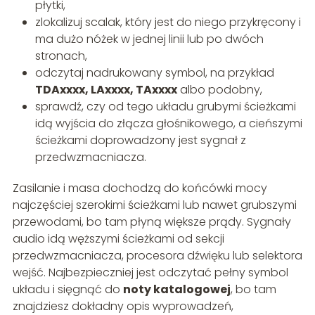
płytki,
zlokalizuj scalak, który jest do niego przykręcony i
ma dużo nóżek w jednej linii lub po dwóch
stronach,
odczytaj nadrukowany symbol, na przykład
TDAxxxx, LAxxxx, TAxxxx
albo podobny,
sprawdź, czy od tego układu grubymi ścieżkami
idą wyjścia do złącza głośnikowego, a cieńszymi
ścieżkami doprowadzony jest sygnał z
przedwzmacniacza.
Zasilanie i masa dochodzą do końcówki mocy
najczęściej szerokimi ścieżkami lub nawet grubszymi
przewodami, bo tam płyną większe prądy. Sygnały
audio idą węższymi ścieżkami od sekcji
przedwzmacniacza, procesora dźwięku lub selektora
wejść. Najbezpieczniej jest odczytać pełny symbol
układu i sięgnąć do
noty katalogowej
, bo tam
znajdziesz dokładny opis wyprowadzeń,