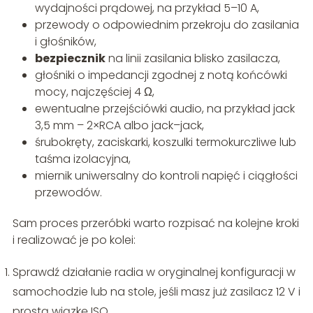
wydajności prądowej, na przykład 5–10 A,
przewody o odpowiednim przekroju do zasilania
i głośników,
bezpiecznik
na linii zasilania blisko zasilacza,
głośniki o impedancji zgodnej z notą końcówki
mocy, najczęściej 4 Ω,
ewentualne przejściówki audio, na przykład jack
3,5 mm – 2×RCA albo jack–jack,
śrubokręty, zaciskarki, koszulki termokurczliwe lub
taśma izolacyjna,
miernik uniwersalny do kontroli napięć i ciągłości
przewodów.
Sam proces przeróbki warto rozpisać na kolejne kroki
i realizować je po kolei:
Sprawdź działanie radia w oryginalnej konfiguracji w
samochodzie lub na stole, jeśli masz już zasilacz 12 V i
prostą wiązkę ISO.