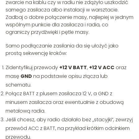
zwarcie na kablu czy w radiu nie zdążyło uszkodzić
samego zasilacza albo instalacji w warsztacie.
Zadbaj o dobre połączenie masy, najlepiej w jednym
wspólnym punkcie dla zasilacza i radia, co
ograniczy przydźwięki i pętle masy.
Samo podłączanie zasilania da się ułożyć jako
prostą sekwencję kroków:
Zidentyfikuj przewody
+12 V BATT
,
+12 V ACC
oraz
masę
GND
na podstawie opisu złącza lub
schematu.
Połącz BATT z plusem zasilacza 12 V, a GND z
minusem zasilacza oraz ewentualnie z obudową
metalową radia.
Jeśli chcesz, aby radio działało bez „stacyjki”, zewrzyj
przewód ACC z BATT, na przykład krótkim odcinkiem
przewodu.