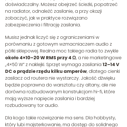
doświadczalny. Możesz obejrzeć ścieżki, popatrzeć
na radiator, odnaleźć zasilanie, a przy okazji
zobaczyć, jak w praktyce rozwiązano
zabezpieczenia i filtrację zasilania.
Musisz jednak liczyć się z ograniczeniami w
porównaniu z gotowym wzmacniaczem audio z
półki sklepowej. Realna moc takiego radia to zwykle
około 4×10–20 W RMS przy 4 Ω
, a nie marketingowe
„4×50 W” z naklejki. Sprzęt wymaga zasilania
12–14 V
DC o prądzie rzędu kilku amperów
, dlatego cienki
zasilacz od routera nie wystarczy. Jakość dźwięku
będzie poprawna do warsztatu czy altany, ale nie
dorówna rozbudowanym konstrukcjom hi-fi, które
mają wyższe napięcie zasilania i bardziej
rozbudowany tor audio.
Dla kogo takie rozwiązanie ma sens. Dla hobbysty,
który lubi majsterkowanie, ma dostęp do solidnego