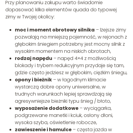
Przy planowaniu zakupu warto świadomie
dopasować kilka elementów quada do typowej
zimy w Twojej okolicy:
moc i moment obrotowy silnika
– lżejsze zimy
pozwalają na mniejszą pojemność, w rejonach z
głębokim śniegiem potrzebny jest mocny silnik z
wysokim momentem na niskich obrotach,
rodzaj napędu
– napęd 4×4 z możliwością
blokady i trybem redukcyjnym przydaje się tam,
gdzie często jedziesz w głębokim, ciężkim śniegu,
opony i bieżnik
– w łagodnym klimacie
wystarczą dobre opony uniwersalne, w
trudnych warunkach lepiej sprawdzają się
agresywniejsze bieżniki typu śnieg / błoto,
wyposażenie dodatkowe
– wyciągarka,
podgrzewane manetki i kciuk, osłony dłoni,
wysoka szyba, oświetlenie robocze,
zawieszenie i hamulce
– częsta jazda w