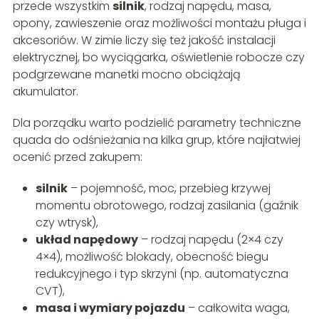
przede wszystkim
silnik
, rodzaj napędu, masa,
opony, zawieszenie oraz możliwości montażu pługa i
akcesoriów. W zimie liczy się też jakość instalacji
elektrycznej, bo wyciągarka, oświetlenie robocze czy
podgrzewane manetki mocno obciążają
akumulator.
Dla porządku warto podzielić parametry techniczne
quada do odśnieżania na kilka grup, które najłatwiej
ocenić przed zakupem:
silnik
– pojemność, moc, przebieg krzywej
momentu obrotowego, rodzaj zasilania (gaźnik
czy wtrysk),
układ napędowy
– rodzaj napędu (2×4 czy
4×4), możliwość blokady, obecność biegu
redukcyjnego i typ skrzyni (np. automatyczna
CVT),
masa i wymiary pojazdu
– całkowita waga,