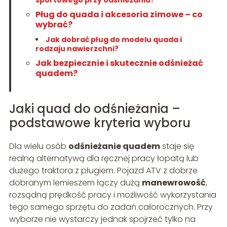
sportowego przy odśnieżaniu?
Pług do quada i akcesoria zimowe – co
wybrać?
Jak dobrać pług do modelu quada i
rodzaju nawierzchni?
Jak bezpiecznie i skutecznie odśnieżać
quadem?
Jaki quad do odśnieżania –
podstawowe kryteria wyboru
Dla wielu osób
odśnieżanie quadem
staje się
realną alternatywą dla ręcznej pracy łopatą lub
dużego traktora z pługiem. Pojazd ATV z dobrze
dobranym lemieszem łączy dużą
manewrowość
,
rozsądną prędkość pracy i możliwość wykorzystania
tego samego sprzętu do zadań całorocznych. Przy
wyborze nie wystarczy jednak spojrzeć tylko na