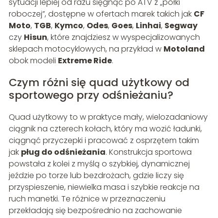
sytuacji lepiej od razu sięgnąć po ATV z „półki
roboczej”, dostępne w ofertach marek takich jak
CF
Moto
,
TGB
,
Kymco
,
Odes
,
Goes
,
Linhai
,
Segway
czy
Hisun
, które znajdziesz w wyspecjalizowanych
sklepach motocyklowych, na przykład w
Motoland
obok modeli
Extreme Ride
.
Czym różni się quad użytkowy od
sportowego przy odśnieżaniu?
Quad użytkowy to w praktyce mały, wielozadaniowy
ciągnik na czterech kołach, który ma wozić ładunki,
ciągnąć przyczepki i pracować z osprzętem takim
jak
pług do odśnieżania
. Konstrukcja sportowa
powstała z kolei z myślą o szybkiej, dynamicznej
jeździe po torze lub bezdrożach, gdzie liczy się
przyspieszenie, niewielka masa i szybkie reakcje na
ruch manetki. Te różnice w przeznaczeniu
przekładają się bezpośrednio na zachowanie