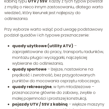
kabiną typu
UTV / SSV
. Każdy z tych typów powstał
z myślą o nieco innym zastosowaniu, dlatego warto
wiedzieć, który kierunek jest najlepszy do
odśnieżania.
Przy wyborze warto wziąć pod uwagę podstawowy
podział quadów i ich typowe przeznaczenie:
quady użytkowe (utility ATV)
–
zaprojektowane do pracy, transportu ładunków,
montażu pługa i wyciągarki, najczęściej
wybierane do odśnieżania,
quady sportowe
– lżejsze, nastawione na
prędkość i zwrotność, bez przygotowanych
punktów do mocowania osprzętu roboczego,
quady rekreacyjne
, w tym młodzieżowe –
przeznaczone głównie do zabawy, zwykle o
małej pojemności i prostszej konstrukcji,
pojazdy UTV / SSV z kabiną
– większe maszyny