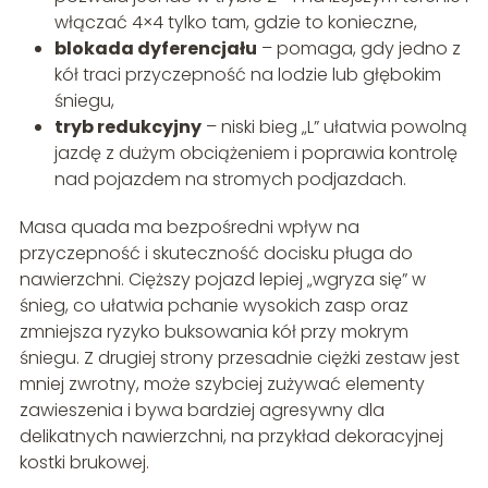
włączać 4×4 tylko tam, gdzie to konieczne,
blokada dyferencjału
– pomaga, gdy jedno z
kół traci przyczepność na lodzie lub głębokim
śniegu,
tryb redukcyjny
– niski bieg „L” ułatwia powolną
jazdę z dużym obciążeniem i poprawia kontrolę
nad pojazdem na stromych podjazdach.
Masa quada ma bezpośredni wpływ na
przyczepność i skuteczność docisku pługa do
nawierzchni. Cięższy pojazd lepiej „wgryza się” w
śnieg, co ułatwia pchanie wysokich zasp oraz
zmniejsza ryzyko buksowania kół przy mokrym
śniegu. Z drugiej strony przesadnie ciężki zestaw jest
mniej zwrotny, może szybciej zużywać elementy
zawieszenia i bywa bardziej agresywny dla
delikatnych nawierzchni, na przykład dekoracyjnej
kostki brukowej.