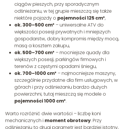
ciągów pieszych, przy sporadycznym
odśnieżaniu, w tej grupie mieszczą się także
niektóre pojazdy o
pojemności 125 cm³
,
ok. 300–500 cm³
– uniwersalne ATV do
większości posesji prywatnych i mniejszych
gospodarstw, dobry kompromis między mocą,
masą a kosztem zakupu,
ok. 500–700 cm³
– mocniejsze quady dla
większych posesji, parkingów firmowych i
terenów z częstymi opadami śniegu,
ok. 700–1000 cm³
– najmocniejsze maszyny,
szczególnie przydatne dla firm usługowych, w
górach i przy odśnieżaniu bardzo dużych
powierzchni, tutaj mieszczą się modele o
pojemności 1000 cm³
.
Warto rozróżnić dwie wartości – liczbę koni
mechanicznych i
moment obrotowy
. Przy
odśnieżaniu to drugi parametr jest bardziej istotny,