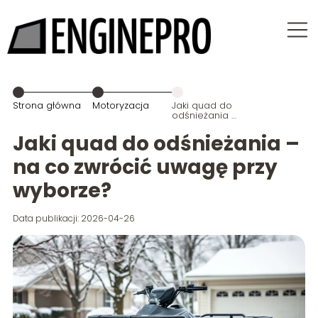
Strona główna
Motoryzacja
Jaki quad do
odśnieżania –
na co zwrócić
uwagę przy
Jaki quad do odśnieżania –
wyborze?
na co zwrócić uwagę przy
wyborze?
Data publikacji: 2026-04-26