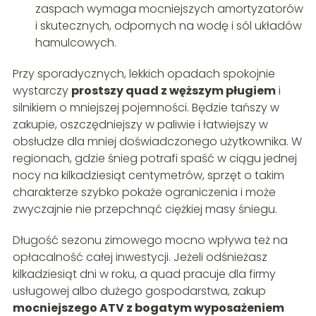
zaspach wymaga mocniejszych amortyzatorów
i skutecznych, odpornych na wodę i sól układów
hamulcowych.
Przy sporadycznych, lekkich opadach spokojnie
wystarczy
prostszy quad z węższym pługiem
i
silnikiem o mniejszej pojemności. Będzie tańszy w
zakupie, oszczędniejszy w paliwie i łatwiejszy w
obsłudze dla mniej doświadczonego użytkownika. W
regionach, gdzie śnieg potrafi spaść w ciągu jednej
nocy na kilkadziesiąt centymetrów, sprzęt o takim
charakterze szybko pokaże ograniczenia i może
zwyczajnie nie przepchnąć ciężkiej masy śniegu.
Długość sezonu zimowego mocno wpływa też na
opłacalność całej inwestycji. Jeżeli odśnieżasz
kilkadziesiąt dni w roku, a quad pracuje dla firmy
usługowej albo dużego gospodarstwa, zakup
mocniejszego ATV z bogatym wyposażeniem