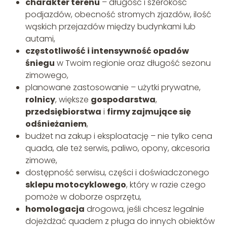
charakter terenu
– długość i szerokość
podjazdów, obecność stromych zjazdów, ilość
wąskich przejazdów między budynkami lub
autami,
częstotliwość i intensywność opadów
śniegu
w Twoim regionie oraz długość sezonu
zimowego,
planowane zastosowanie – użytki prywatne,
rolnicy
, większe
gospodarstwa
,
przedsiębiorstwa
i
firmy zajmujące się
odśnieżaniem
,
budżet na zakup i eksploatację – nie tylko cena
quada, ale też serwis, paliwo, opony, akcesoria
zimowe,
dostępność serwisu, części i doświadczonego
sklepu motocyklowego
, który w razie czego
pomoże w doborze osprzętu,
homologacja
drogowa, jeśli chcesz legalnie
dojeżdżać quadem z pługa do innych obiektów