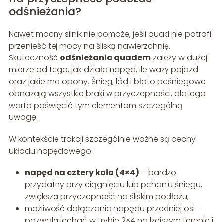
odśnieżania?
Nawet mocny silnik nie pomoże, jeśli quad nie potrafi
przenieść tej mocy na śliską nawierzchnię.
Skuteczność
odśnieżania quadem
zależy w dużej
mierze od tego, jak działa napęd, ile waży pojazd
oraz jakie ma opony. Śnieg, lód i błoto pośniegowe
obnażają wszystkie braki w przyczepności, dlatego
warto poświęcić tym elementom szczególną
uwagę.
W kontekście trakcji szczególnie ważne są cechy
układu napędowego:
napęd na cztery koła (4×4)
– bardzo
przydatny przy ciągnięciu lub pchaniu śniegu,
zwiększa przyczepność na śliskim podłożu,
możliwość dołączania napędu przedniej osi –
pozwala jechać w trybie 2×4 na lżejszym terenie i