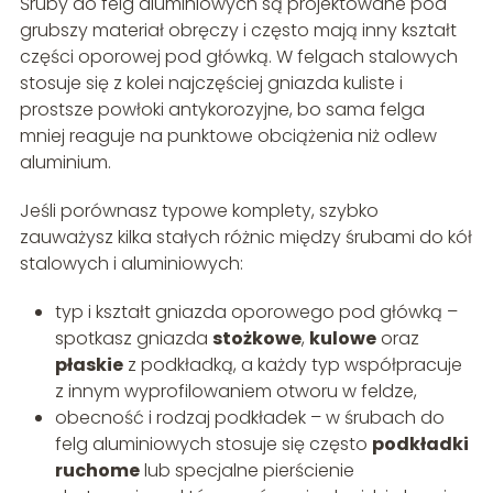
Śruby do felg aluminiowych są projektowane pod
grubszy materiał obręczy i często mają inny kształt
części oporowej pod główką. W felgach stalowych
stosuje się z kolei najczęściej gniazda kuliste i
prostsze powłoki antykorozyjne, bo sama felga
mniej reaguje na punktowe obciążenia niż odlew
aluminium.
Jeśli porównasz typowe komplety, szybko
zauważysz kilka stałych różnic między śrubami do kół
stalowych i aluminiowych:
typ i kształt gniazda oporowego pod główką –
spotkasz gniazda
stożkowe
,
kulowe
oraz
płaskie
z podkładką, a każdy typ współpracuje
z innym wyprofilowaniem otworu w feldze,
obecność i rodzaj podkładek – w śrubach do
felg aluminiowych stosuje się często
podkładki
ruchome
lub specjalne pierścienie