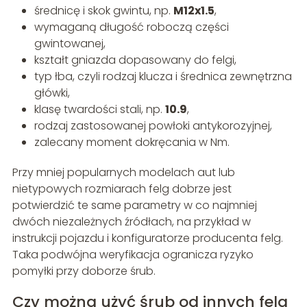
średnicę i skok gwintu, np.
M12x1.5
,
wymaganą długość roboczą części
gwintowanej,
kształt gniazda dopasowany do felgi,
typ łba, czyli rodzaj klucza i średnica zewnętrzna
główki,
klasę twardości stali, np.
10.9
,
rodzaj zastosowanej powłoki antykorozyjnej,
zalecany moment dokręcania w Nm.
Przy mniej popularnych modelach aut lub
nietypowych rozmiarach felg dobrze jest
potwierdzić te same parametry w co najmniej
dwóch niezależnych źródłach, na przykład w
instrukcji pojazdu i konfiguratorze producenta felg.
Taka podwójna weryfikacja ogranicza ryzyko
pomyłki przy doborze śrub.
Czy można użyć śrub od innych felg