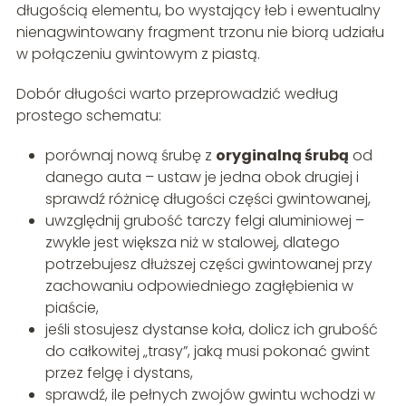
długością elementu, bo wystający łeb i ewentualny
nienagwintowany fragment trzonu nie biorą udziału
w połączeniu gwintowym z piastą.
Dobór długości warto przeprowadzić według
prostego schematu:
porównaj nową śrubę z
oryginalną śrubą
od
danego auta – ustaw je jedna obok drugiej i
sprawdź różnicę długości części gwintowanej,
uwzględnij grubość tarczy felgi aluminiowej –
zwykle jest większa niż w stalowej, dlatego
potrzebujesz dłuższej części gwintowanej przy
zachowaniu odpowiedniego zagłębienia w
piaście,
jeśli stosujesz dystanse koła, dolicz ich grubość
do całkowitej „trasy”, jaką musi pokonać gwint
przez felgę i dystans,
sprawdź, ile pełnych zwojów gwintu wchodzi w