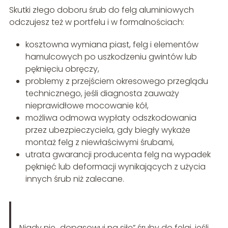
Skutki złego doboru śrub do felg aluminiowych
odczujesz też w portfelu i w formalnościach:
kosztowna wymiana piast, felg i elementów
hamulcowych po uszkodzeniu gwintów lub
pęknięciu obręczy,
problemy z przejściem okresowego przeglądu
technicznego, jeśli diagnosta zauważy
nieprawidłowe mocowanie kół,
możliwa odmowa wypłaty odszkodowania
przez ubezpieczyciela, gdy biegły wykaże
montaż felg z niewłaściwymi śrubami,
utrata gwarancji producenta felg na wypadek
pęknięć lub deformacji wynikających z użycia
innych śrub niż zalecane.
Nigdy nie „dopasowuj na siłę” śruby do felgi, jeśli