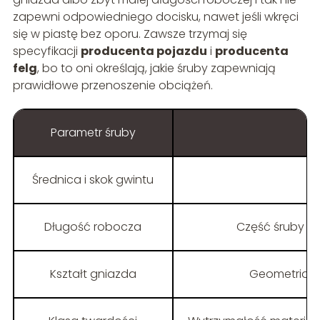
zapewni odpowiedniego docisku, nawet jeśli wkręci
się w piastę bez oporu. Zawsze trzymaj się
specyfikacji
producenta pojazdu
i
producenta
felg
, bo to oni określają, jakie śruby zapewniają
prawidłowe przenoszenie obciążeń.
Parametr śruby
Średnica i skok gwintu
R
Długość robocza
Część śruby o
Kształt gniazda
Geometria mi