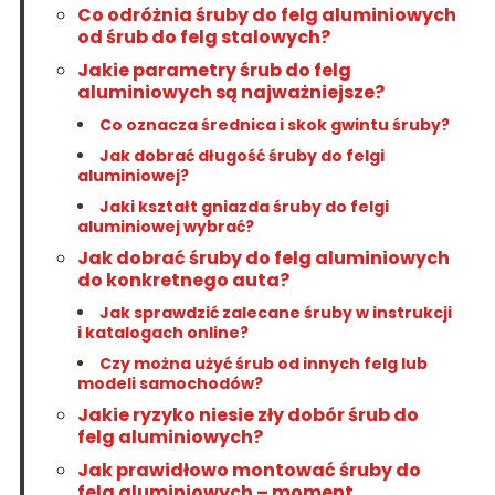
Co odróżnia śruby do felg aluminiowych
od śrub do felg stalowych?
Jakie parametry śrub do felg
aluminiowych są najważniejsze?
Co oznacza średnica i skok gwintu śruby?
Jak dobrać długość śruby do felgi
aluminiowej?
Jaki kształt gniazda śruby do felgi
aluminiowej wybrać?
Jak dobrać śruby do felg aluminiowych
do konkretnego auta?
Jak sprawdzić zalecane śruby w instrukcji
i katalogach online?
Czy można użyć śrub od innych felg lub
modeli samochodów?
Jakie ryzyko niesie zły dobór śrub do
felg aluminiowych?
Jak prawidłowo montować śruby do
felg aluminiowych – moment