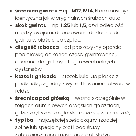
średnica gwintu
– np.
M12
,
M14
, która musi być
identyczna jak w oryginalnych śrubach auta,
skok gwintu
– np.
1,25
lub
1,5
, czyli odległość
między zwojami, dopasowana dokładnie do
gwintu w piaście lub szpilce,
długość robocza
– od płaszczyzny oparcia
pod główką do końca części gwintowanej,
dobrana do grubości felgi i ewentualnych
dystansów,
kształt gniazda
– stożek, kula lub płaskie z
podkładką, zgodny z wyprofilowaniem otworu w
feldze,
średnica pod główką
– ważna szczególnie w
felgach aluminiowych o wąskich gniazdach,
gdzie zbyt szeroka główka może się zakleszczać,
typ łba
– najczęściej sześciokątny, rzadziej
spline lub specjalny profil pod śruby
zabezpieczające; musi dać się obsłużyć