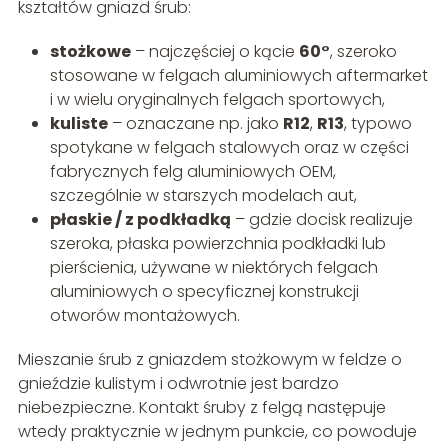
kształtów gniazd śrub:
stożkowe
– najczęściej o kącie
60°
, szeroko
stosowane w felgach aluminiowych aftermarket
i w wielu oryginalnych felgach sportowych,
kuliste
– oznaczane np. jako
R12
,
R13
, typowo
spotykane w felgach stalowych oraz w części
fabrycznych felg aluminiowych OEM,
szczególnie w starszych modelach aut,
płaskie / z podkładką
– gdzie docisk realizuje
szeroka, płaska powierzchnia podkładki lub
pierścienia, używane w niektórych felgach
aluminiowych o specyficznej konstrukcji
otworów montażowych.
Mieszanie śrub z gniazdem stożkowym w feldze o
gnieździe kulistym i odwrotnie jest bardzo
niebezpieczne. Kontakt śruby z felgą następuje
wtedy praktycznie w jednym punkcie, co powoduje