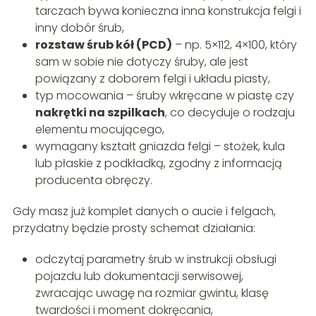
tarczach bywa konieczna inna konstrukcja felgi i
inny dobór śrub,
rozstaw śrub kół (PCD)
– np. 5×112, 4×100, który
sam w sobie nie dotyczy śruby, ale jest
powiązany z doborem felgi i układu piasty,
typ mocowania – śruby wkręcane w piastę czy
nakrętki na szpilkach
, co decyduje o rodzaju
elementu mocującego,
wymagany kształt gniazda felgi – stożek, kula
lub płaskie z podkładką, zgodny z informacją
producenta obręczy.
Gdy masz już komplet danych o aucie i felgach,
przydatny będzie prosty schemat działania:
odczytaj parametry śrub w instrukcji obsługi
pojazdu lub dokumentacji serwisowej,
zwracając uwagę na rozmiar gwintu, klasę
twardości i moment dokręcania,