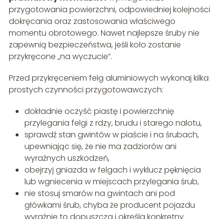
przygotowania powierzchni, odpowiedniej kolejności
dokręcania oraz zastosowania właściwego
momentu obrotowego. Nawet najlepsze śruby nie
zapewnią bezpieczeństwa, jeśli koło zostanie
przykręcone „na wyczucie”.
Przed przykręceniem felg aluminiowych wykonaj kilka
prostych czynności przygotowawczych:
dokładnie oczyść piastę i powierzchnię
przylegania felgi z rdzy, brudu i starego nalotu,
sprawdź stan gwintów w piaście i na śrubach,
upewniając się, że nie ma zadziorów ani
wyraźnych uszkodzeń,
obejrzyj gniazda w felgach i wyklucz pęknięcia
lub wgniecenia w miejscach przylegania śrub,
nie stosuj smarów na gwintach ani pod
główkami śrub, chyba że producent pojazdu
wyraźnie to dopuszcza i określa konkretny