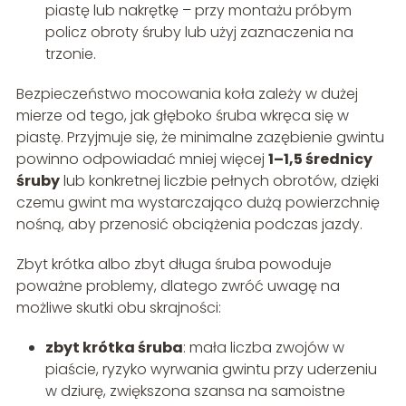
piastę lub nakrętkę – przy montażu próbym
policz obroty śruby lub użyj zaznaczenia na
trzonie.
Bezpieczeństwo mocowania koła zależy w dużej
mierze od tego, jak głęboko śruba wkręca się w
piastę. Przyjmuje się, że minimalne zazębienie gwintu
powinno odpowiadać mniej więcej
1–1,5 średnicy
śruby
lub konkretnej liczbie pełnych obrotów, dzięki
czemu gwint ma wystarczająco dużą powierzchnię
nośną, aby przenosić obciążenia podczas jazdy.
Zbyt krótka albo zbyt długa śruba powoduje
poważne problemy, dlatego zwróć uwagę na
możliwe skutki obu skrajności:
zbyt krótka śruba
: mała liczba zwojów w
piaście, ryzyko wyrwania gwintu przy uderzeniu
w dziurę, zwiększona szansa na samoistne