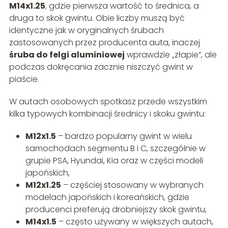
M14x1.25
, gdzie pierwsza wartość to średnica, a
druga to skok gwintu. Obie liczby muszą być
identyczne jak w oryginalnych śrubach
zastosowanych przez producenta auta, inaczej
śruba do felgi aluminiowej
wprawdzie „złapie”, ale
podczas dokręcania zacznie niszczyć gwint w
piaście.
W autach osobowych spotkasz przede wszystkim
kilka typowych kombinacji średnicy i skoku gwintu:
M12x1.5
– bardzo popularny gwint w wielu
samochodach segmentu B i C, szczególnie w
grupie PSA, Hyundai, Kia oraz w części modeli
japońskich,
M12x1.25
– częściej stosowany w wybranych
modelach japońskich i koreańskich, gdzie
producenci preferują drobniejszy skok gwintu,
M14x1.5
– często używany w większych autach,