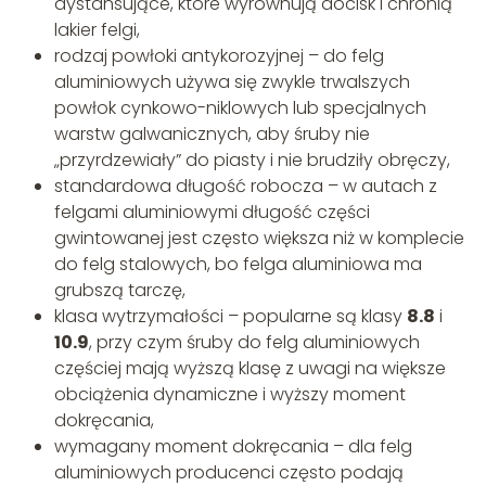
dystansujące, które wyrównują docisk i chronią
lakier felgi,
rodzaj powłoki antykorozyjnej – do felg
aluminiowych używa się zwykle trwalszych
powłok cynkowo-niklowych lub specjalnych
warstw galwanicznych, aby śruby nie
„przyrdzewiały” do piasty i nie brudziły obręczy,
standardowa długość robocza – w autach z
felgami aluminiowymi długość części
gwintowanej jest często większa niż w komplecie
do felg stalowych, bo felga aluminiowa ma
grubszą tarczę,
klasa wytrzymałości – popularne są klasy
8.8
i
10.9
, przy czym śruby do felg aluminiowych
częściej mają wyższą klasę z uwagi na większe
obciążenia dynamiczne i wyższy moment
dokręcania,
wymagany moment dokręcania – dla felg
aluminiowych producenci często podają