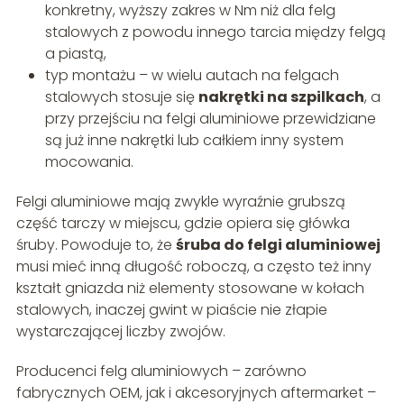
konkretny, wyższy zakres w Nm niż dla felg
stalowych z powodu innego tarcia między felgą
a piastą,
typ montażu – w wielu autach na felgach
stalowych stosuje się
nakrętki na szpilkach
, a
przy przejściu na felgi aluminiowe przewidziane
są już inne nakrętki lub całkiem inny system
mocowania.
Felgi aluminiowe mają zwykle wyraźnie grubszą
część tarczy w miejscu, gdzie opiera się główka
śruby. Powoduje to, że
śruba do felgi aluminiowej
musi mieć inną długość roboczą, a często też inny
kształt gniazda niż elementy stosowane w kołach
stalowych, inaczej gwint w piaście nie złapie
wystarczającej liczby zwojów.
Producenci felg aluminiowych – zarówno
fabrycznych OEM, jak i akcesoryjnych aftermarket –