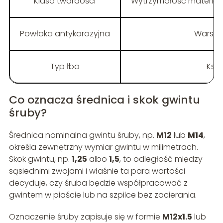
Klasa twardości
Wytrzymałość materiału 
Powłoka antykorozyjna
Warstw
Typ łba
Kszt
Co oznacza średnica i skok gwintu
śruby?
Średnica nominalna gwintu śruby, np.
M12
lub
M14
,
określa zewnętrzny wymiar gwintu w milimetrach.
Skok gwintu, np.
1,25
albo
1,5
, to odległość między
sąsiednimi zwojami i właśnie ta para wartości
decyduje, czy śruba będzie współpracować z
gwintem w piaście lub na szpilce bez zacierania.
Oznaczenie śruby zapisuje się w formie
M12x1.5
lub