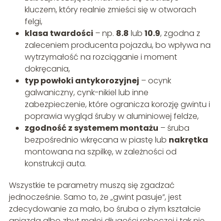
kluczem, który realnie zmieści się w otworach
felgi,
klasa twardości
– np.
8.8
lub
10.9
, zgodna z
zaleceniem producenta pojazdu, bo wpływa na
wytrzymałość na rozciąganie i moment
dokręcania,
typ powłoki antykorozyjnej
– ocynk
galwaniczny, cynk-nikiel lub inne
zabezpieczenie, które ogranicza korozję gwintu i
poprawia wygląd śruby w aluminiowej feldze,
zgodność z systemem montażu
– śruba
bezpośrednio wkręcana w piastę lub
nakrętka
montowana na szpilkę, w zależności od
konstrukcji auta.
Wszystkie te parametry muszą się zgadzać
jednocześnie. Samo to, że „gwint pasuje”, jest
zdecydowanie za mało, bo śruba o złym kształcie
gniazda albo zbyt małej długości roboczej i tak nie