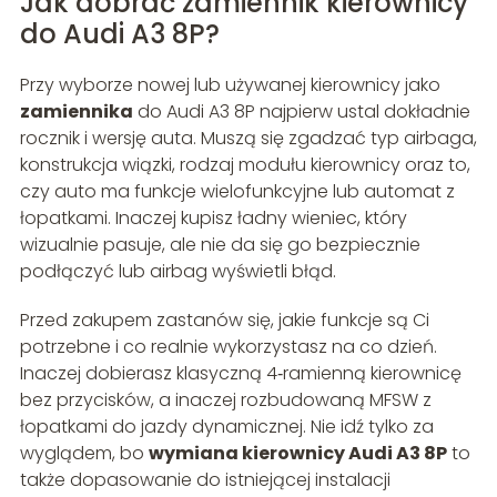
Jak dobrać zamiennik kierownicy
do Audi A3 8P?
Przy wyborze nowej lub używanej kierownicy jako
zamiennika
do Audi A3 8P najpierw ustal dokładnie
rocznik i wersję auta. Muszą się zgadzać typ airbaga,
konstrukcja wiązki, rodzaj modułu kierownicy oraz to,
czy auto ma funkcje wielofunkcyjne lub automat z
łopatkami. Inaczej kupisz ładny wieniec, który
wizualnie pasuje, ale nie da się go bezpiecznie
podłączyć lub airbag wyświetli błąd.
Przed zakupem zastanów się, jakie funkcje są Ci
potrzebne i co realnie wykorzystasz na co dzień.
Inaczej dobierasz klasyczną 4‑ramienną kierownicę
bez przycisków, a inaczej rozbudowaną MFSW z
łopatkami do jazdy dynamicznej. Nie idź tylko za
wyglądem, bo
wymiana kierownicy Audi A3 8P
to
także dopasowanie do istniejącej instalacji