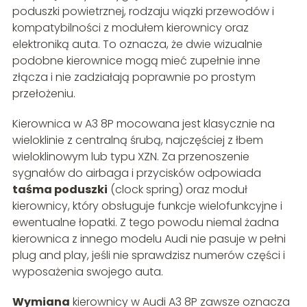
poduszki powietrznej, rodzaju wiązki przewodów i
kompatybilności z modułem kierownicy oraz
elektroniką auta. To oznacza, że dwie wizualnie
podobne kierownice mogą mieć zupełnie inne
złącza i nie zadziałają poprawnie po prostym
przełożeniu.
Kierownica w A3 8P mocowana jest klasycznie na
wieloklinie z centralną śrubą, najczęściej z łbem
wieloklinowym lub typu XZN. Za przenoszenie
sygnałów do airbaga i przycisków odpowiada
taśma poduszki
(clock spring) oraz moduł
kierownicy, który obsługuje funkcje wielofunkcyjne i
ewentualne łopatki. Z tego powodu niemal żadna
kierownica z innego modelu Audi nie pasuje w pełni
plug and play, jeśli nie sprawdzisz numerów części i
wyposażenia swojego auta.
Wymiana
kierownicy w Audi A3 8P zawsze oznacza