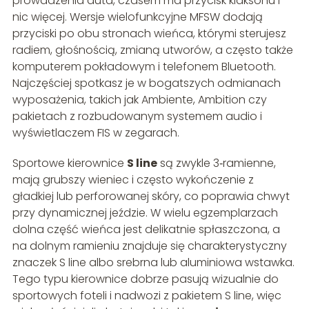
prowadzenia auta, czasem ma przycisk klaksonu i
nic więcej. Wersje wielofunkcyjne MFSW dodają
przyciski po obu stronach wieńca, którymi sterujesz
radiem, głośnością, zmianą utworów, a często także
komputerem pokładowym i telefonem Bluetooth.
Najczęściej spotkasz je w bogatszych odmianach
wyposażenia, takich jak Ambiente, Ambition czy
pakietach z rozbudowanym systemem audio i
wyświetlaczem FIS w zegarach.
Sportowe kierownice
S line
są zwykle 3‑ramienne,
mają grubszy wieniec i często wykończenie z
gładkiej lub perforowanej skóry, co poprawia chwyt
przy dynamicznej jeździe. W wielu egzemplarzach
dolna część wieńca jest delikatnie spłaszczona, a
na dolnym ramieniu znajduje się charakterystyczny
znaczek S line albo srebrna lub aluminiowa wstawka.
Tego typu kierownice dobrze pasują wizualnie do
sportowych foteli i nadwozi z pakietem S line, więc