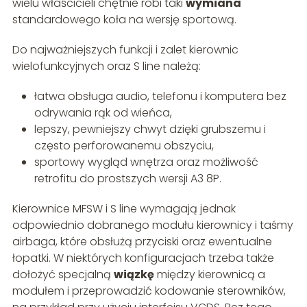
wielu właścicieli chętnie robi taki
wymiana
standardowego koła na wersję sportową.
Do najważniejszych funkcji i zalet kierownic
wielofunkcyjnych oraz S line należą:
łatwa obsługa audio, telefonu i komputera bez
odrywania rąk od wieńca,
lepszy, pewniejszy chwyt dzięki grubszemu i
często perforowanemu obszyciu,
sportowy wygląd wnętrza oraz możliwość
retrofitu do prostszych wersji A3 8P.
Kierownice MFSW i S line wymagają jednak
odpowiednio dobranego modułu kierownicy i taśmy
airbaga, które obsłużą przyciski oraz ewentualne
łopatki. W niektórych konfiguracjach trzeba także
dołożyć specjalną
wiąz­kę
między kierownicą a
modułem i przeprowadzić kodowanie sterowników,