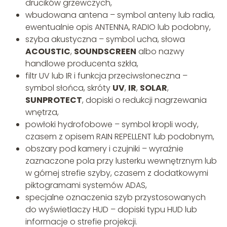
drucików grzewczych,
wbudowana antena – symbol anteny lub radia,
ewentualnie opis ANTENNA, RADIO lub podobny,
szyba akustyczna – symbol ucha, słowa
ACOUSTIC
,
SOUNDSCREEN
albo nazwy
handlowe producenta szkła,
filtr UV lub IR i funkcja przeciwsłoneczna –
symbol słońca, skróty
UV
,
IR
,
SOLAR
,
SUNPROTECT
, dopiski o redukcji nagrzewania
wnętrza,
powłoki hydrofobowe – symbol kropli wody,
czasem z opisem RAIN REPELLENT lub podobnym,
obszary pod kamery i czujniki – wyraźnie
zaznaczone pola przy lusterku wewnętrznym lub
w górnej strefie szyby, czasem z dodatkowymi
piktogramami systemów ADAS,
specjalne oznaczenia szyb przystosowanych
do wyświetlaczy HUD – dopiski typu HUD lub
informacje o strefie projekcji.