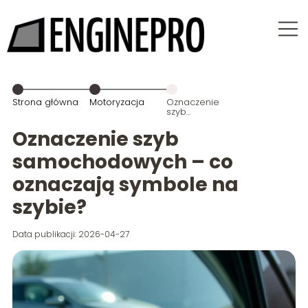
Strona główna
Motoryzacja
Oznaczenie
szyb
samochodowych
– co
Oznaczenie szyb
oznaczają
symbole na
samochodowych – co
szybie?
oznaczają symbole na
szybie?
Data publikacji: 2026-04-27