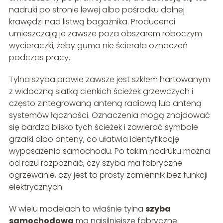
nadruki po stronie lewej albo pośrodku dolnej
krawędzi nad listwą bagażnika. Producenci
umieszczają je zawsze poza obszarem roboczym
wycieraczki, żeby guma nie ścierała oznaczeń
podczas pracy.
Tylna szyba prawie zawsze jest szkłem hartowanym
z widoczną siatką cienkich ścieżek grzewczych i
często zintegrowaną anteną radiową lub anteną
systemów łączności. Oznaczenia mogą znajdować
się bardzo blisko tych ścieżek i zawierać symbole
grzałki albo anteny, co ułatwia identyfikację
wyposażenia samochodu. Po takim nadruku można
od razu rozpoznać, czy szyba ma fabryczne
ogrzewanie, czy jest to prosty zamiennik bez funkcji
elektrycznych.
W wielu modelach to właśnie tylna
szyba
samochodowa
ma najsilniejsze fabryczne