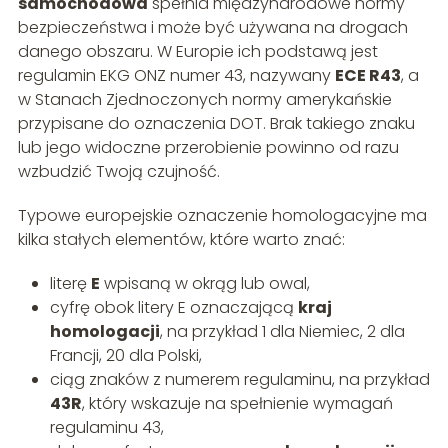
samochodowa
spełnia międzynarodowe normy
bezpieczeństwa i może być używana na drogach
danego obszaru. W Europie ich podstawą jest
regulamin EKG ONZ numer 43, nazywany
ECE R43
, a
w Stanach Zjednoczonych normy amerykańskie
przypisane do oznaczenia DOT. Brak takiego znaku
lub jego widoczne przerobienie powinno od razu
wzbudzić Twoją czujność.
Typowe europejskie oznaczenie homologacyjne ma
kilka stałych elementów, które warto znać:
literę
E
wpisaną w okrąg lub owal,
cyfrę obok litery E oznaczającą
kraj
homologacji
, na przykład 1 dla Niemiec, 2 dla
Francji, 20 dla Polski,
ciąg znaków z numerem regulaminu, na przykład
43R
, który wskazuje na spełnienie wymagań
regulaminu 43,