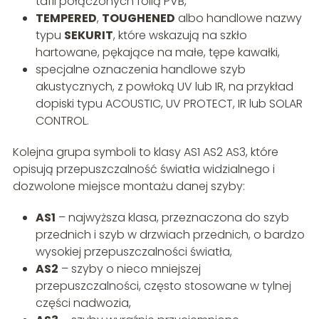
tafli połączonych folią PVB,
TEMPERED
,
TOUGHENED
albo handlowe nazwy
typu
SEKURIT
, które wskazują na szkło
hartowane, pękające na małe, tępe kawałki,
specjalne oznaczenia handlowe szyb
akustycznych, z powłoką UV lub IR, na przykład
dopiski typu ACOUSTIC, UV PROTECT, IR lub SOLAR
CONTROL.
Kolejna grupa symboli to klasy AS1 AS2 AS3, które
opisują przepuszczalność światła widzialnego i
dozwolone miejsce montażu danej szyby:
AS1
– najwyższa klasa, przeznaczona do szyb
przednich i szyb w drzwiach przednich, o bardzo
wysokiej przepuszczalności światła,
AS2
– szyby o nieco mniejszej
przepuszczalności, często stosowane w tylnej
części nadwozia,