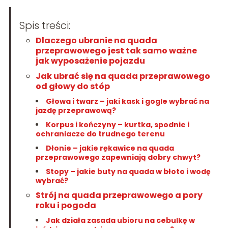
Spis treści:
Dlaczego ubranie na quada
przeprawowego jest tak samo ważne
jak wyposażenie pojazdu
Jak ubrać się na quada przeprawowego
od głowy do stóp
Głowa i twarz – jaki kask i gogle wybrać na
jazdę przeprawową?
Korpus i kończyny – kurtka, spodnie i
ochraniacze do trudnego terenu
Dłonie – jakie rękawice na quada
przeprawowego zapewniają dobry chwyt?
Stopy – jakie buty na quada w błoto i wodę
wybrać?
Strój na quada przeprawowego a pory
roku i pogoda
Jak działa zasada ubioru na cebulkę w