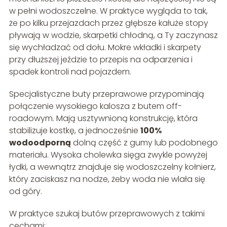
w pełni wodoszczelne. W praktyce wygląda to tak,
że po kilku przejazdach przez głębsze kałuże stopy
pływają w wodzie, skarpetki chłodną, a Ty zaczynasz
się wychładzać od dołu. Mokre wkładki i skarpety
przy dłuższej jeździe to przepis na odparzenia i
spadek kontroli nad pojazdem.
Specjalistyczne buty przeprawowe przypominają
połączenie wysokiego kalosza z butem off-
roadowym. Mają usztywnioną konstrukcję, która
stabilizuje kostkę, a jednocześnie
100%
wodoodporną
dolną część z gumy lub podobnego
materiału. Wysoka cholewka sięga zwykle powyżej
łydki, a wewnątrz znajduje się wodoszczelny kołnierz,
który zaciskasz na nodze, żeby woda nie wlała się
od góry.
W praktyce szukaj butów przeprawowych z takimi
cechami: