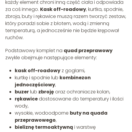
każdy element chroni inną część ciała i odpowiada
za coś innego.
Kask off-roadowy
, kurtka, spodnie,
zbroja, buty i rękawice muszą razem tworzyć zestaw,
który poradzi sobie z błotem, wodą i zmienną
temperaturą, a jednocześnie nie będzie krępował
ruchów.
Podstawowy komplet na
quad przeprawowy
zwykle obejmuje następujące elementy:
kask off-roadowy
z goglami,
kurtkę i spodnie lub
kombinezon
jednoczęściowy
,
buzer
lub
zbroję
oraz ochraniacze kolan,
rękawice
dostosowane do temperatury i ilości
wody,
wysokie, wodoodporne
buty na quada
przeprawowego
,
bieliznę termoaktywną
i warstwę