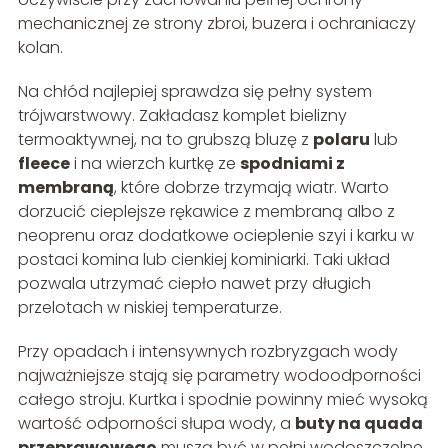
mechanicznej ze strony zbroi, buzera i ochraniaczy
kolan.
Na chłód najlepiej sprawdza się pełny system
trójwarstwowy. Zakładasz komplet bielizny
termoaktywnej, na to grubszą bluzę z
polaru
lub
fleece
i na wierzch kurtkę ze
spodniami z
membraną
, które dobrze trzymają wiatr. Warto
dorzucić cieplejsze rękawice z membraną albo z
neoprenu oraz dodatkowe ocieplenie szyi i karku w
postaci komina lub cienkiej kominiarki. Taki układ
pozwala utrzymać ciepło nawet przy długich
przelotach w niskiej temperaturze.
Przy opadach i intensywnych rozbryzgach wody
najważniejsze stają się parametry wodoodporności
całego stroju. Kurtka i spodnie powinny mieć wysoką
wartość odporności słupa wody, a
buty na quada
przeprawowego
muszą być w pełni wodoszczelne.