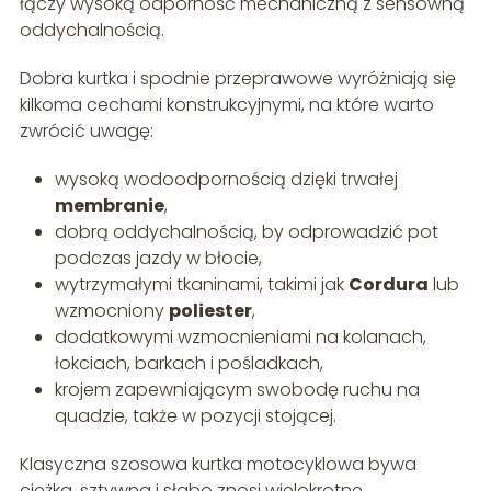
łączy wysoką odporność mechaniczną z sensowną
oddychalnością.
Dobra kurtka i spodnie przeprawowe wyróżniają się
kilkoma cechami konstrukcyjnymi, na które warto
zwrócić uwagę:
wysoką wodoodpornością dzięki trwałej
membranie
,
dobrą oddychalnością, by odprowadzić pot
podczas jazdy w błocie,
wytrzymałymi tkaninami, takimi jak
Cordura
lub
wzmocniony
poliester
,
dodatkowymi wzmocnieniami na kolanach,
łokciach, barkach i pośladkach,
krojem zapewniającym swobodę ruchu na
quadzie, także w pozycji stojącej.
Klasyczna szosowa kurtka motocyklowa bywa
ciężka, sztywna i słabo znosi wielokrotne