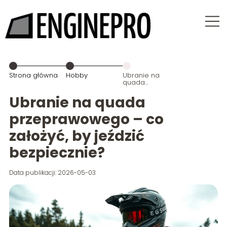
Strona główna
Hobby
Ubranie na
quada
przeprawowego
– co założyć,
Ubranie na quada
by jeździć
bezpiecznie?
przeprawowego – co
założyć, by jeździć
bezpiecznie?
Data publikacji: 2026-05-03