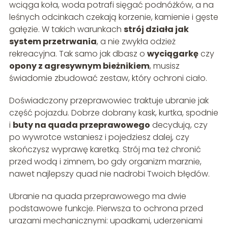
wciąga koła, woda potrafi sięgać podnóżków, a na
leśnych odcinkach czekają korzenie, kamienie i gęste
gałęzie. W takich warunkach
strój działa jak
system przetrwania
, a nie zwykła odzież
rekreacyjna. Tak samo jak dbasz o
wyciągarkę
czy
opony z agresywnym bieżnikiem
, musisz
świadomie zbudować zestaw, który ochroni ciało.
Doświadczony przeprawowiec traktuje ubranie jak
część pojazdu. Dobrze dobrany kask, kurtka, spodnie
i
buty na quada przeprawowego
decydują, czy
po wywrotce wstaniesz i pojedziesz dalej, czy
skończysz wyprawę karetką. Strój ma też chronić
przed wodą i zimnem, bo gdy organizm marznie,
nawet najlepszy quad nie nadrobi Twoich błędów.
Ubranie na quada przeprawowego ma dwie
podstawowe funkcje. Pierwsza to ochrona przed
urazami mechanicznymi: upadkami, uderzeniami