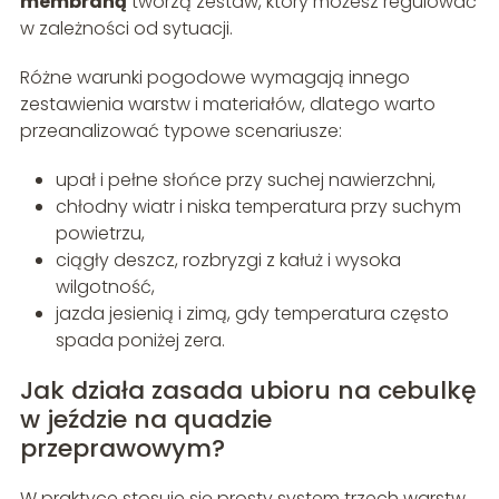
membraną
tworzą zestaw, który możesz regulować
w zależności od sytuacji.
Różne warunki pogodowe wymagają innego
zestawienia warstw i materiałów, dlatego warto
przeanalizować typowe scenariusze:
upał i pełne słońce przy suchej nawierzchni,
chłodny wiatr i niska temperatura przy suchym
powietrzu,
ciągły deszcz, rozbryzgi z kałuż i wysoka
wilgotność,
jazda jesienią i zimą, gdy temperatura często
spada poniżej zera.
Jak działa zasada ubioru na cebulkę
w jeździe na quadzie
przeprawowym?
W praktyce stosuje się prosty system trzech warstw.