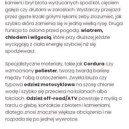
kamieni i brył błota wyrzucanych spod kół, cięciem
gałęzi czy drutami w zaroślach. Wystarczy przejazd
przez gęste krzaki gołymi rękami, żeby zrozumieć, jak
szybko skóra zamienia się w jedną wielką rysę. Druga
funkcja to osłona przed pogodą:
wiatrem,
chłodem i wilgocią
, które przy dłuższej jeździe
wyciągają z ciała energię szybciej niż się
spodziewasz.
Specjalistyczne materiały, takie jak
Cordura
czy
wzmocniony
poliester
, tworzą twardą barierę
między Tobą a otoczeniem. Zwykła bluza czy
typowa
odzież motocyklowa
na szosę chłonie
wodę i szybko się przeciera na kolanach albo
łokciach.
Odzież off-road/ATV
powstaje z myślą o
tarciu o glebę, kontakcie z błotem i kamieniami,
dlatego znosi znacznie większe obciążenia i nie
rozpada się po jednej wywrotce.