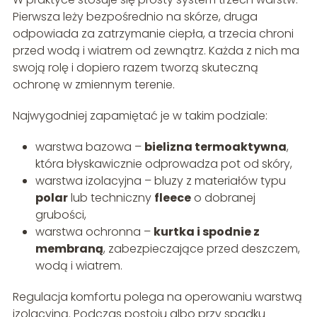
Pierwsza leży bezpośrednio na skórze, druga
odpowiada za zatrzymanie ciepła, a trzecia chroni
przed wodą i wiatrem od zewnątrz. Każda z nich ma
swoją rolę i dopiero razem tworzą skuteczną
ochronę w zmiennym terenie.
Najwygodniej zapamiętać je w takim podziale:
warstwa bazowa –
bielizna termoaktywna
,
która błyskawicznie odprowadza pot od skóry,
warstwa izolacyjna – bluzy z materiałów typu
polar
lub techniczny
fleece
o dobranej
grubości,
warstwa ochronna –
kurtka i spodnie z
membraną
, zabezpieczające przed deszczem,
wodą i wiatrem.
Regulacja komfortu polega na operowaniu warstwą
izolacyjną. Podczas postoju albo przy spadku