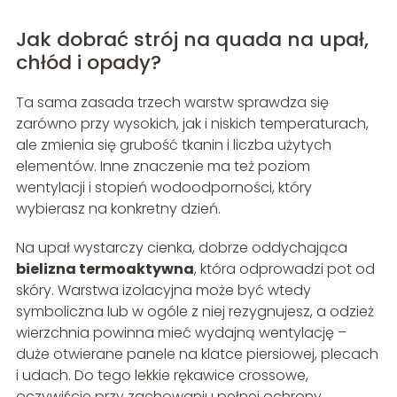
Jak dobrać strój na quada na upał,
chłód i opady?
Ta sama zasada trzech warstw sprawdza się
zarówno przy wysokich, jak i niskich temperaturach,
ale zmienia się grubość tkanin i liczba użytych
elementów. Inne znaczenie ma też poziom
wentylacji i stopień wodoodporności, który
wybierasz na konkretny dzień.
Na upał wystarczy cienka, dobrze oddychająca
bielizna termoaktywna
, która odprowadzi pot od
skóry. Warstwa izolacyjna może być wtedy
symboliczna lub w ogóle z niej rezygnujesz, a odzież
wierzchnia powinna mieć wydajną wentylację –
duże otwierane panele na klatce piersiowej, plecach
i udach. Do tego lekkie rękawice crossowe,
oczywiście przy zachowaniu pełnej ochrony