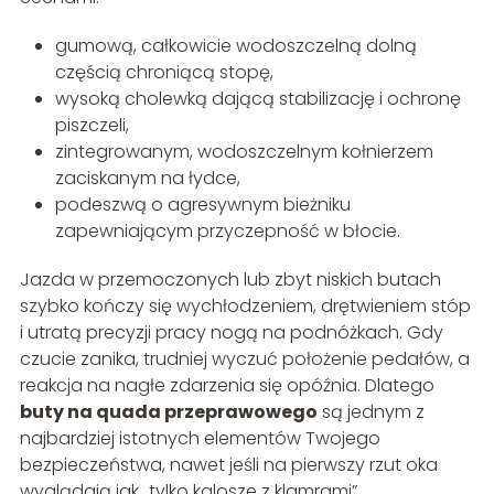
gumową, całkowicie wodoszczelną dolną
częścią chroniącą stopę,
wysoką cholewką dającą stabilizację i ochronę
piszczeli,
zintegrowanym, wodoszczelnym kołnierzem
zaciskanym na łydce,
podeszwą o agresywnym bieżniku
zapewniającym przyczepność w błocie.
Jazda w przemoczonych lub zbyt niskich butach
szybko kończy się wychłodzeniem, drętwieniem stóp
i utratą precyzji pracy nogą na podnóżkach. Gdy
czucie zanika, trudniej wyczuć położenie pedałów, a
reakcja na nagłe zdarzenia się opóźnia. Dlatego
buty na quada przeprawowego
są jednym z
najbardziej istotnych elementów Twojego
bezpieczeństwa, nawet jeśli na pierwszy rzut oka
wyglądają jak „tylko kalosze z klamrami”.