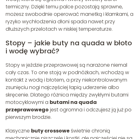
termiczny. Dzięki temu palce pozostają sprawne,
możesz swobodnie operować manetką i klamkami, a
ryzyko wychłodzenia dłoni spada nawet przy
dłuższych przelotach w niskiej temperaturze.
Stopy – jakie buty na quada w błoto
i wodę wybrać?
Stopy w jeździe przeprawowej są narażone niemal
cały czas. To one stoją w podnóżkach, wchodzą w
kontakt z wodą i błotem, a przy niekontrolowanym
zsunięciu nogi najczęściej łapią uderzenie albo
skręcenie. Dlatego różnica między zwykłymi butami
motocyklowymi a
butami na quada
przeprawowego
jest ogromna i odczujesz ją już po
pierwszym brodzie.
Klasyczne
buty crossowe
świetnie chronią
mechanicznie piszczele i kostki, ale najczęściej nie są