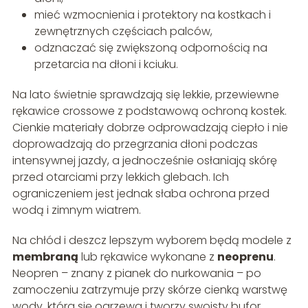
mieć wzmocnienia i protektory na kostkach i
zewnętrznych częściach palców,
odznaczać się zwiększoną odpornością na
przetarcia na dłoni i kciuku.
Na lato świetnie sprawdzają się lekkie, przewiewne
rękawice crossowe z podstawową ochroną kostek.
Cienkie materiały dobrze odprowadzają ciepło i nie
doprowadzają do przegrzania dłoni podczas
intensywnej jazdy, a jednocześnie osłaniają skórę
przed otarciami przy lekkich glebach. Ich
ograniczeniem jest jednak słaba ochrona przed
wodą i zimnym wiatrem.
Na chłód i deszcz lepszym wyborem będą modele z
membraną
lub rękawice wykonane z
neoprenu
.
Neopren – znany z pianek do nurkowania – po
zamoczeniu zatrzymuje przy skórze cienką warstwę
wody, która się ogrzewa i tworzy swoisty bufor