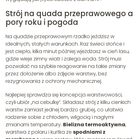
Strój na quada przeprawowego a
pory roku i pogoda
Na quadzie przeprawowym rzadko jeździsz w
idealnych, stałych warunkach. Raz świeci słońce i
jest ciepło, kilka minut później wjeżdżasz w cień lasu,
gdzie wieje zimny wiatr i zalega woda. Strój musi
pozwalać na szybkie reagowanie na takie zmiany
przez dołożenie albo zdjęcie warstwy, bez
rezygnowania z ochrony mechanicznej.
Najlepiej sprawdza się koncepcja warstwowości,
czyli ubiór „na cebulkę”. Składasz strój z kilku cienkich
warstw zamiast jednej bardzo grubej, co ułatwia
radzenie sobie z chłodem, wilgocią i nagłymi
zmianami temperatury.
Bielizna termoaktywna
,
warstwa z polaru i kurtka ze
spodniami z