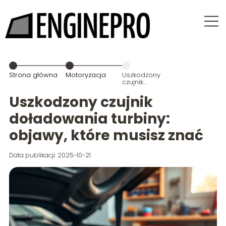
Strona główna
Motoryzacja
Uszkodzony
czujnik
doładowania
turbiny:
Uszkodzony czujnik
objawy, które
musisz znać
doładowania turbiny:
objawy, które musisz znać
Data publikacji: 2025-10-21