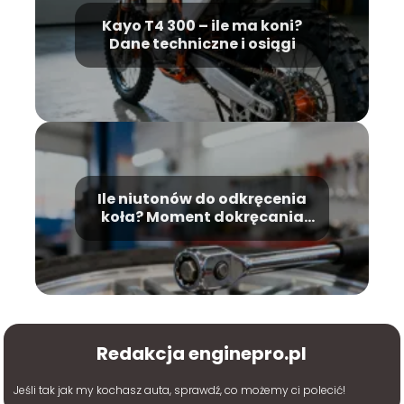
Kayo T4 300 – ile ma koni?
Dane techniczne i osiągi
Ile niutonów do odkręcenia
koła? Moment dokręcania
śrub
Redakcja enginepro.pl
Jeśli tak jak my kochasz auta, sprawdź, co możemy ci polecić!