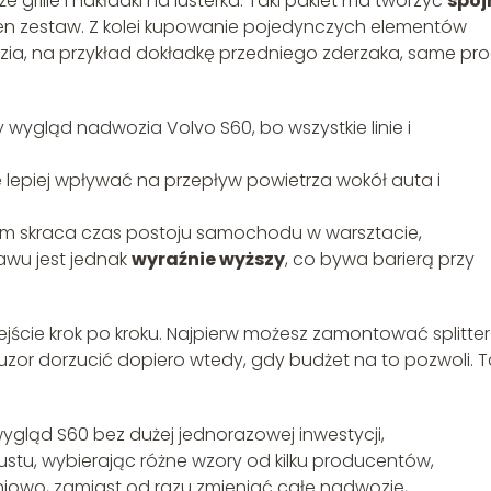
że grille i nakładki na lusterka. Taki pakiet ma tworzyć
spój
den zestaw. Z kolei kupowanie pojedynczych elementów
zia, na przykład dokładkę przedniego zderzaka, same pro
 wygląd nadwozia Volvo S60, bo wszystkie linie i
lepiej wpływać na przepływ powietrza wokół auta i
m skraca czas postoju samochodu w warsztacie,
awu jest jednak
wyraźnie wyższy
, co bywa barierą przy
jście krok po kroku. Najpierw możesz zamontować splitter
yfuzor dorzucić dopiero wtedy, gdy budżet na to pozwoli. T
wygląd S60 bez dużej jednorazowej inwestycji,
tu, wybierając różne wzory od kilku producentów,
iowo, zamiast od razu zmieniać całe nadwozie,