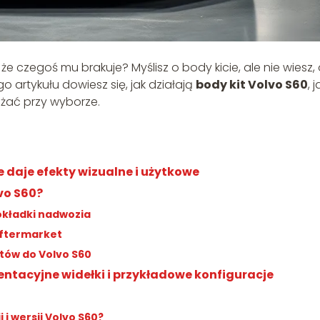
że czegoś mu brakuje? Myślisz o body kicie, ale nie wiesz,
go artykułu dowiesz się, jak działają
body kit Volvo S60
, 
ażać przy wyborze.
kie daje efekty wizualne i użytkowe
vo S60?
okładki nadwozia
aftermarket
itów do Volvo S60
entacyjne widełki i przykładowe konfiguracje
i wersji Volvo S60?