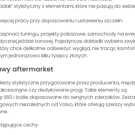
adak” stylistyczny z elementami, które nie pasują do siebi
ięcej pracy przy dopasowaniu i ustawieniu szczelin.
 pasjonaci tuningu, projekty pokazowe, samochody na eve
cznej jeździe torowej. Pojedyncze dokładki wybiera zwyk
tóry chce delikatnie odświeżyć wygląd, nie tracąc komfor
tym jednorazowo kilku tysięcy złotych.
awy aftermarket
kiety stylistyczne przygotowane przez producenta, międ
 akcesoryjne czy dedykowane progi. Takie elementy są
ę S60 i ściśle dopasowane do seryjnych zderzaków. Zest
ngowych niezależnych od Volvo, które oferują szerszy wyb
wne.
astępujące cechy: