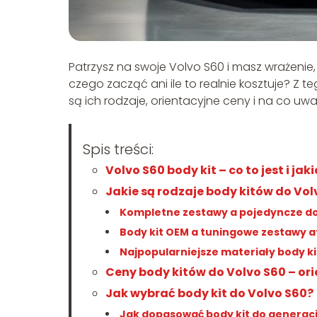
Patrzysz na swoje Volvo S60 i masz wrażenie, 
czego zacząć ani ile to realnie kosztuje? Z te
są ich rodzaje, orientacyjne ceny i na co uw
Spis treści:
Volvo S60 body kit – co to jest i ja
Jakie są rodzaje body kitów do Vol
Kompletne zestawy a pojedyncze d
Body kit OEM a tuningowe zestawy 
Najpopularniejsze materiały body k
Ceny body kitów do Volvo S60 – ori
Jak wybrać body kit do Volvo S60?
Jak dopasować body kit do generacji 