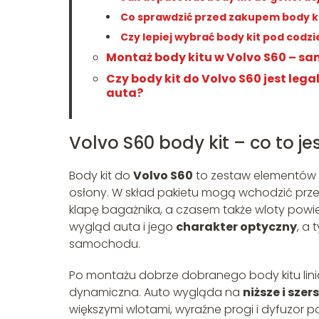
Co sprawdzić przed zakupem body kit
Czy lepiej wybrać body kit pod codzi
Montaż body kitu w Volvo S60 – sa
Czy body kit do Volvo S60 jest leg
auta?
Volvo S60 body kit – co to jes
Body kit do
Volvo S60
to zestaw elementów na
osłony. W skład pakietu mogą wchodzić przedni 
klapę bagażnika, a czasem także wloty powie
wygląd auta i jego
charakter optyczny
, a
samochodu.
Po montażu dobrze dobranego body kitu linia 
dynamiczna. Auto wygląda na
niższe i szer
większymi wlotami, wyraźne progi i dyfuzor po