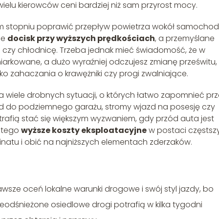
 wielu kierowców ceni bardziej niż sam przyrost mocy.
m stopniu poprawić przepływ powietrza wokół samochod
ie
docisk przy wyższych prędkościach
, a przemyślane
czy chłodnicę. Trzeba jednak mieć świadomość, że w
arkowane, a dużo wyraźniej odczujesz zmianę prześwitu,
yko zahaczania o krawężniki czy progi zwalniające.
a wiele drobnych sytuacji, o których łatwo zapomnieć pr
zd do podziemnego garażu, stromy wjazd na posesję czy
rafią stać się większym wyzwaniem, gdy przód auta jest
o tego
wyższe koszty eksploatacyjne
w postaci częstsz
inatu i obić na najniższych elementach zderzaków.
wsze oceń lokalne warunki drogowe i swój styl jazdy, bo
ieodśnieżone osiedlowe drogi potrafią w kilka tygodni