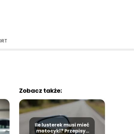
ORT
Zobacz także:
Ile lusterek musi mieć
motocykl? Przepisy i