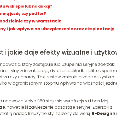
u w sklepie lub na aukcji?
enną jazdę czy pod tor?
modzielnie czy w warsztacie
alny i jak wpływa na ubezpieczenie oraz eksploatację
t i jakie daje efekty wizualne i użytk
dwozia, który zastępuje lub uzupełnia seryjne zderzaki i
i tylny zderzak, progi, dyfuzor, dokładki, splitter, spoiler
trza czy canardy. Taki zestaw zmienia przede wszystkim
 tylko w ograniczonym stopniu wpływa na własności jezdn
nadwozia Volvo S60 staje się wyraźniejsza i bardziej
sze
, nawet jeśli zawieszenie pozostaje seryjne. Zderzaki z
trafią nadać limuzynie styl zbliżony do wersji
R-Design
l