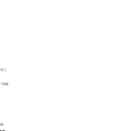
m i
 nie
ne