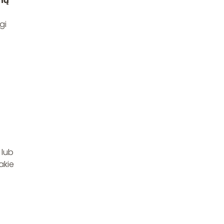
ną
gi
 lub
akie