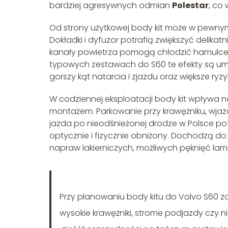
bardziej agresywnych odmian
Polestar
, co
Od strony użytkowej body kit może w pewny
Dokładki i dyfuzor potrafią zwiększyć delikatn
kanały powietrza pomogą chłodzić hamulce 
typowych zestawach do S60 te efekty są umi
gorszy kąt natarcia i zjazdu oraz większe ryz
W codziennej eksploatacji body kit wpływa n
montażem. Parkowanie przy krawężniku, wja
jazda po nieodśnieżonej drodze w Polsce pot
optycznie i fizycznie obniżony. Dochodzą d
napraw lakierniczych, możliwych pęknięć lam
Przy planowaniu body kitu do Volvo S60 za
wysokie krawężniki, strome podjazdy czy n