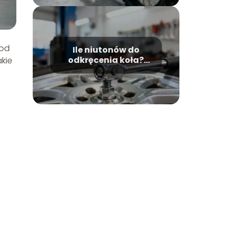
 od
Ile niutonów do
odkręcenia koła?
jakie
Moment dokręcania
śrub