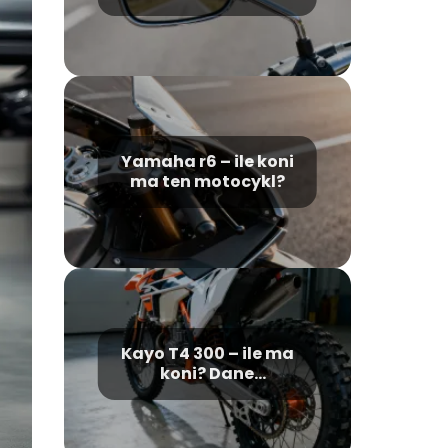
wymogi prawne
Yamaha r6 – ile koni
ma ten motocykl?
Kayo T4 300 – ile ma
koni? Dane
techniczne i osiągi