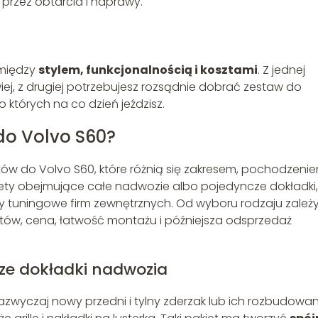
przez obtarcia i naprawy.
 między
stylem, funkcjonalnością i kosztami
. Z jednej
ej, z drugiej potrzebujesz rozsądnie dobrać zestaw do
 których na co dzień jeździsz.
 do Volvo S60?
tów do Volvo S60, które różnią się zakresem, pochodzenie
iety obejmujące całe nadwozie albo pojedyncze dokładki,
 tuningowe firm zewnętrznych. Od wyboru rodzaju zależy
ntów, cena, łatwość montażu i późniejsza odsprzedaż
ze dokładki nadwozia
azwyczaj nowy przedni i tylny zderzak lub ich rozbudowa