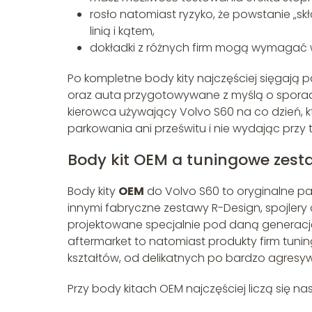
rosło natomiast ryzyko, że powstanie „skł
linią i kątem,
dokładki z różnych firm mogą wymagać w
Po kompletne body kity najczęściej sięgają
oraz auta przygotowywane z myślą o sporady
kierowca używający Volvo S60 na co dzień, k
parkowania ani prześwitu i nie wydając przy 
Body kit OEM a tuningowe zest
Body kity
OEM
do Volvo S60 to oryginalne pa
innymi fabryczne zestawy R-Design, spojlery
projektowane specjalnie pod daną generacj
aftermarket to natomiast produkty firm tuni
kształtów, od delikatnych po bardzo agresy
Przy body kitach OEM najczęściej liczą się n