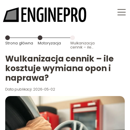
Strona główna
Motoryzacja
Wulkanizacja
cennik – ile
kosztuje
wymiana
Wulkanizacja cennik – ile
opon i
naprawa?
kosztuje wymiana opon i
naprawa?
Data publikacji: 2026-05-02