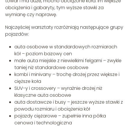
towar i ma duże, mocno obciążone koła. Im większe
obciążenia i gabaryty, tym wyższe stawki za
wymianę czy naprawę.
Najczęściej warsztaty rozróżniają następujące grupy
pojazdów:
auta osobowe w standardowych rozmiarach
kół – poziom bazowy cen
małe auta miejskie z niewielkimi felgami – zwykle
taniej niż standardowe osobowe
kombi i minivany – trochę drożej przez większe i
cięższe koła
SUV-y i crossovery – wyraźnie drożej niż
klasyczne auta osobowe
auta dostawcze i busy – jeszcze wyższe stawki z
powodu rozmiaru i obciążenia kół
pojazdy ciężarowe – zupełnie inna półka
cenowa i technologiczna