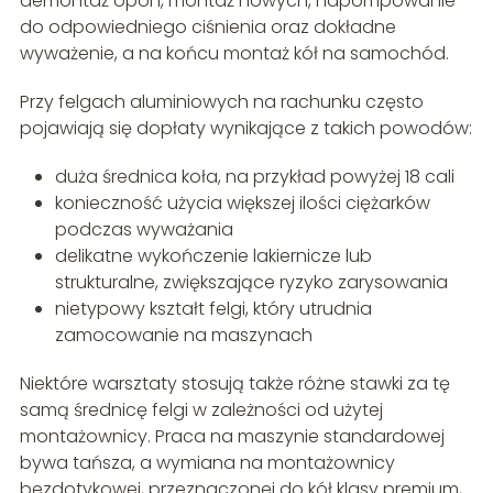
demontaż opon, montaż nowych, napompowanie
do odpowiedniego ciśnienia oraz dokładne
wyważenie, a na końcu montaż kół na samochód.
Przy felgach aluminiowych na rachunku często
pojawiają się dopłaty wynikające z takich powodów:
duża średnica koła, na przykład powyżej 18 cali
konieczność użycia większej ilości ciężarków
podczas wyważania
delikatne wykończenie lakiernicze lub
strukturalne, zwiększające ryzyko zarysowania
nietypowy kształt felgi, który utrudnia
zamocowanie na maszynach
Niektóre warsztaty stosują także różne stawki za tę
samą średnicę felgi w zależności od użytej
montażownicy. Praca na maszynie standardowej
bywa tańsza, a wymiana na montażownicy
bezdotykowej, przeznaczonej do kół klasy premium,