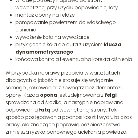
w razie potrzeby naprawa od strony
wewnętrznej przy użyciu odpowiedniej łaty
montaż opony na feldze
pompowanie powietrzem do właściwego
ciśnienia
wyważenie koła na wyważarce
przykręcenie koła do auta z użyciem
klucza
dynamometrycznego
końcowa kontrola i ewentualna korekta ciśnienia
W przypadku naprawy przebicia w warsztatach
dbających o jakość nie stosuje się wyłącznie
samego „kołkowania” z zewnątrz bez demontażu
opony. Każda
opona
jest zdejmowana z
felgi
,
sprawdzana od środka, a następnie naprawiana
odpowiednią
łatą
od wewnętrznej strony. Taki
sposób postępowania podnosi koszt i wydłuża czas
pracy, ale znacząco poprawia bezpieczeństwo i
zmniejsza ryzyko ponownego uciekania powietrza.