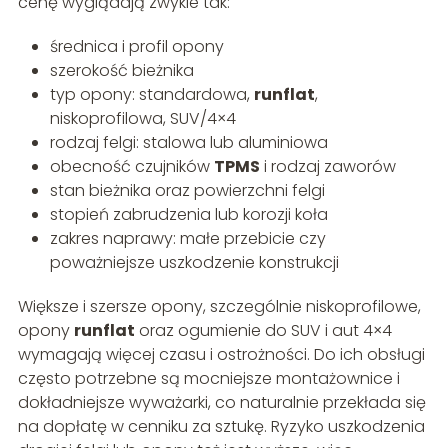
cenę wyglądają zwykle tak:
średnica i profil opony
szerokość bieżnika
typ opony: standardowa,
runflat
,
niskoprofilowa, SUV/4×4
rodzaj felgi: stalowa lub aluminiowa
obecność czujników
TPMS
i rodzaj zaworów
stan bieżnika oraz powierzchni felgi
stopień zabrudzenia lub korozji koła
zakres naprawy: małe przebicie czy
poważniejsze uszkodzenie konstrukcji
Większe i szersze opony, szczególnie niskoprofilowe,
opony
runflat
oraz ogumienie do SUV i aut 4×4
wymagają więcej czasu i ostrożności. Do ich obsługi
często potrzebne są mocniejsze montażownice i
dokładniejsze wyważarki, co naturalnie przekłada się
na dopłatę w cenniku za sztukę. Ryzyko uszkodzenia