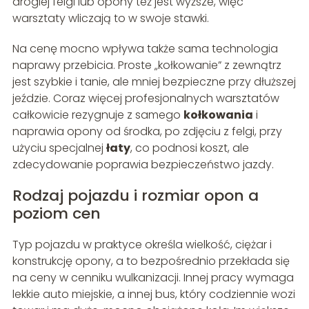
drogiej felgi lub opony też jest wyższe, więc
warsztaty wliczają to w swoje stawki.
Na cenę mocno wpływa także sama technologia
naprawy przebicia. Proste „kołkowanie” z zewnątrz
jest szybkie i tanie, ale mniej bezpieczne przy dłuższej
jeździe. Coraz więcej profesjonalnych warsztatów
całkowicie rezygnuje z samego
kołkowania
i
naprawia opony od środka, po zdjęciu z felgi, przy
użyciu specjalnej
łaty
, co podnosi koszt, ale
zdecydowanie poprawia bezpieczeństwo jazdy.
Rodzaj pojazdu i rozmiar opon a
poziom cen
Typ pojazdu w praktyce określa wielkość, ciężar i
konstrukcję opony, a to bezpośrednio przekłada się
na ceny w cenniku wulkanizacji. Innej pracy wymaga
lekkie auto miejskie, a innej bus, który codziennie wozi