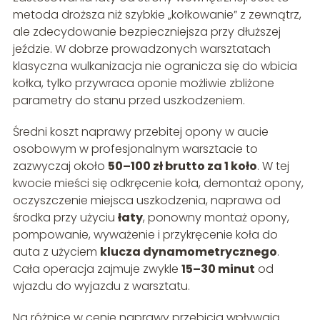
metoda droższa niż szybkie „kołkowanie” z zewnątrz,
ale zdecydowanie bezpieczniejsza przy dłuższej
jeździe. W dobrze prowadzonych warsztatach
klasyczna wulkanizacja nie ogranicza się do wbicia
kołka, tylko przywraca oponie możliwie zbliżone
parametry do stanu przed uszkodzeniem.
Średni koszt naprawy przebitej opony w aucie
osobowym w profesjonalnym warsztacie to
zazwyczaj około
50–100 zł brutto za 1 koło
. W tej
kwocie mieści się odkręcenie koła, demontaż opony,
oczyszczenie miejsca uszkodzenia, naprawa od
środka przy użyciu
łaty
, ponowny montaż opony,
pompowanie, wyważenie i przykręcenie koła do
auta z użyciem
klucza dynamometrycznego
.
Cała operacja zajmuje zwykle
15–30 minut
od
wjazdu do wyjazdu z warsztatu.
Na różnice w cenie naprawy przebicia wpływają