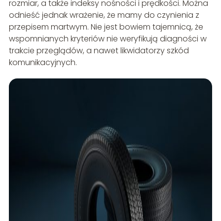
rozmiar, a także indeksy nośności i prędkości. Można
odnieść jednak wrażenie, że mamy do czynienia z
przepisem martwym. Nie jest bowiem tajemnicą, że
wspomnianych kryteriów nie weryfikują diagności w
trakcie przeglądów, a nawet likwidatorzy szkód
komunikacyjnych.