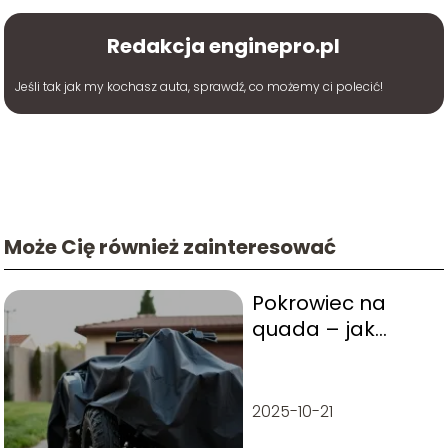
Redakcja enginepro.pl
Jeśli tak jak my kochasz auta, sprawdź, co możemy ci polecić!
Może Cię również zainteresować
Pokrowiec na
quada – jak
wybrać, na co
zwrócić uwagę?
2025-10-21