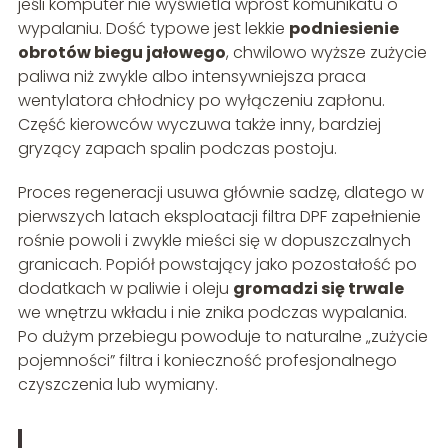
jeśli komputer nie wyświetla wprost komunikatu o
wypalaniu. Dość typowe jest lekkie
podniesienie
obrotów biegu jałowego
, chwilowo wyższe zużycie
paliwa niż zwykle albo intensywniejsza praca
wentylatora chłodnicy po wyłączeniu zapłonu.
Część kierowców wyczuwa także inny, bardziej
gryzący zapach spalin podczas postoju.
Proces regeneracji usuwa głównie sadzę, dlatego w
pierwszych latach eksploatacji filtra DPF zapełnienie
rośnie powoli i zwykle mieści się w dopuszczalnych
granicach. Popiół powstający jako pozostałość po
dodatkach w paliwie i oleju
gromadzi się trwale
we wnętrzu wkładu i nie znika podczas wypalania.
Po dużym przebiegu powoduje to naturalne „zużycie
pojemności” filtra i konieczność profesjonalnego
czyszczenia lub wymiany.