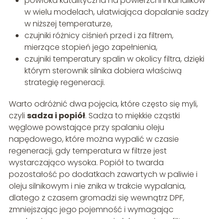
powłoka katalityczna na powierzchni kanalików
w wielu modelach, ułatwiająca dopalanie sadzy
w niższej temperaturze,
czujniki różnicy ciśnień przed i za filtrem,
mierzące stopień jego zapełnienia,
czujniki temperatury spalin w okolicy filtra, dzięki
którym sterownik silnika dobiera właściwą
strategię regeneracji.
Warto odróżnić dwa pojęcia, które często się myli,
czyli
sadza i popiół
. Sadza to miękkie cząstki
węglowe powstające przy spalaniu oleju
napędowego, które można wypalić w czasie
regeneracji, gdy temperatura w filtrze jest
wystarczająco wysoka. Popiół to twarda
pozostałość po dodatkach zawartych w paliwie i
oleju silnikowym i nie znika w trakcie wypalania,
dlatego z czasem gromadzi się wewnątrz DPF,
zmniejszając jego pojemność i wymagając