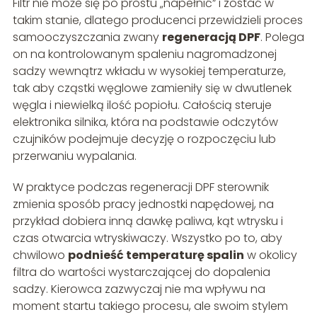
Filtr nie może się po prostu „napełnić” i zostać w
takim stanie, dlatego producenci przewidzieli proces
samooczyszczania zwany
regeneracją DPF
. Polega
on na kontrolowanym spaleniu nagromadzonej
sadzy wewnątrz wkładu w wysokiej temperaturze,
tak aby cząstki węglowe zamieniły się w dwutlenek
węgla i niewielką ilość popiołu. Całością steruje
elektronika silnika, która na podstawie odczytów
czujników podejmuje decyzję o rozpoczęciu lub
przerwaniu wypalania.
W praktyce podczas regeneracji DPF sterownik
zmienia sposób pracy jednostki napędowej, na
przykład dobiera inną dawkę paliwa, kąt wtrysku i
czas otwarcia wtryskiwaczy. Wszystko po to, aby
chwilowo
podnieść temperaturę spalin
w okolicy
filtra do wartości wystarczającej do dopalenia
sadzy. Kierowca zazwyczaj nie ma wpływu na
moment startu takiego procesu, ale swoim stylem