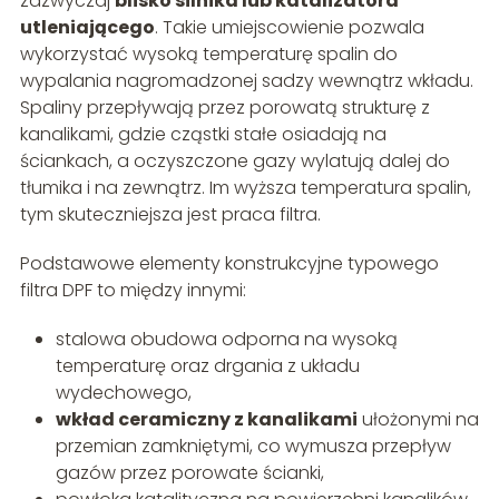
zazwyczaj
blisko silnika lub katalizatora
utleniającego
. Takie umiejscowienie pozwala
wykorzystać wysoką temperaturę spalin do
wypalania nagromadzonej sadzy wewnątrz wkładu.
Spaliny przepływają przez porowatą strukturę z
kanalikami, gdzie cząstki stałe osiadają na
ściankach, a oczyszczone gazy wylatują dalej do
tłumika i na zewnątrz. Im wyższa temperatura spalin,
tym skuteczniejsza jest praca filtra.
Podstawowe elementy konstrukcyjne typowego
filtra DPF to między innymi:
stalowa obudowa odporna na wysoką
temperaturę oraz drgania z układu
wydechowego,
wkład ceramiczny z kanalikami
ułożonymi na
przemian zamkniętymi, co wymusza przepływ
gazów przez porowate ścianki,