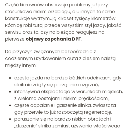
Część kierowców obserwuje problemy już przy
stosunkowo niskim przebiegu, a u innych te same
konstrukcje wytrzymują kilkaset tysięcy kilometrów.
Różnicę robi tutaj przede wszystkim styl jazdy, jakość
serwisu oraz to, czy na bieżąco reagujesz na
pierwsze
objawy zapchania DPF
.
Do przyczyn związanych bezpośrednio z
codziennym użytkowaniem auta z dieslem należą
między innymi:
częsta jazda na bardzo krótkich odcinkach, gdy
silnik nie zdąży się porządnie rozgrzać,
intensywna eksploatacja w warunkach miejskich,
z wieloma postojami i niskimi prędkościami,
częste odpalanie i gaszenie silnika, zwłaszcza
gdy przerwie to już rozpoczętą regenerację,
poruszanie się na bardzo niskich obrotach i
„duszenie” silnika zamiast używania właściwego