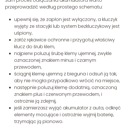
Sam proces odłączania akumulatora warto
przeprowadzić według prostego schematu:
upewnij się, że zapłon jest wyłączony, a kluczyk
wyjęty ze stacyjki lub system bezkluczykowy jest
uśpiony,
załóż rękawice ochronne i przygotuj właściwy
klucz do śrub klem,
najpierw poluzuj śrubę klemy ujemnej, zwykle
oznaczonej znakiem minus i czarnym
przewodem,
ściągnij klemę ujemną z bieguna i odsuń ją tak,
aby nie mogła przypadkowo wrócić na miejsce,
następnie poluzuj klemę dodatnią, oznaczoną
znakiem plus i czerwonym przewodem, i
ostrożnie ją zdejmij,
jeśli zamierzasz wyjąć akumulator z auta, odkręć
elementy mocujące i ostrożnie wyjmij baterię,
trzymając ją pionowo.