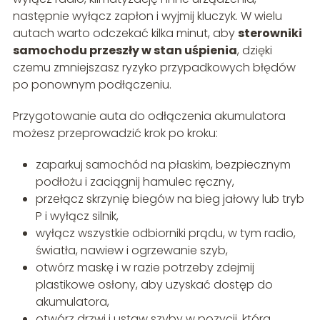
następnie wyłącz zapłon i wyjmij kluczyk. W wielu
autach warto odczekać kilka minut, aby
sterowniki
samochodu przeszły w stan uśpienia
, dzięki
czemu zmniejszasz ryzyko przypadkowych błędów
po ponownym podłączeniu.
Przygotowanie auta do odłączenia akumulatora
możesz przeprowadzić krok po kroku:
zaparkuj samochód na płaskim, bezpiecznym
podłożu i zaciągnij hamulec ręczny,
przełącz skrzynię biegów na bieg jałowy lub tryb
P i wyłącz silnik,
wyłącz wszystkie odbiorniki prądu, w tym radio,
światła, nawiew i ogrzewanie szyb,
otwórz maskę i w razie potrzeby zdejmij
plastikowe osłony, aby uzyskać dostęp do
akumulatora,
otwórz drzwi i ustaw szyby w pozycji, która