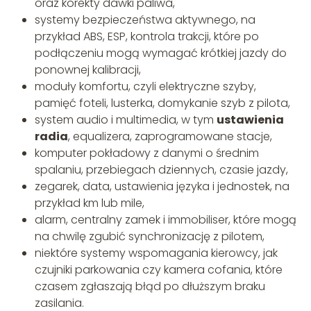
oraz korekty dawki paliwa,
systemy bezpieczeństwa aktywnego, na
przykład ABS, ESP, kontrola trakcji, które po
podłączeniu mogą wymagać krótkiej jazdy do
ponownej kalibracji,
moduły komfortu, czyli elektryczne szyby,
pamięć foteli, lusterka, domykanie szyb z pilota,
system audio i multimedia, w tym
ustawienia
radia
, equalizera, zaprogramowane stacje,
komputer pokładowy z danymi o średnim
spalaniu, przebiegach dziennych, czasie jazdy,
zegarek, data, ustawienia języka i jednostek, na
przykład km lub mile,
alarm, centralny zamek i immobiliser, które mogą
na chwilę zgubić synchronizację z pilotem,
niektóre systemy wspomagania kierowcy, jak
czujniki parkowania czy kamera cofania, które
czasem zgłaszają błąd po dłuższym braku
zasilania.