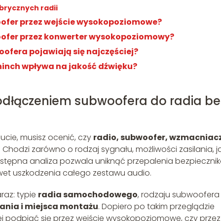
abrycznych radii
oofer przez wejście wysokopoziomowe?
oofer przez konwerter wysokopoziomowy?
ofera pojawiają się najczęściej?
hinch wpływa na jakość dźwięku?
odłączeniem subwoofera do radia be
ucie, musisz ocenić, czy
radio, subwoofer, wzmacniacz
Chodzi zarówno o rodzaj sygnału, możliwości zasilania, ja
wstępna analiza pozwala uniknąć przepalenia bezpieczni
wet uszkodzenia całego zestawu audio.
araz: typie
radia samochodowego
, rodzaju subwoofera 
ania i miejsca montażu
. Dopiero po takim przeglądzie
j podpiąć się przez wejście wysokopoziomowe, czy przez