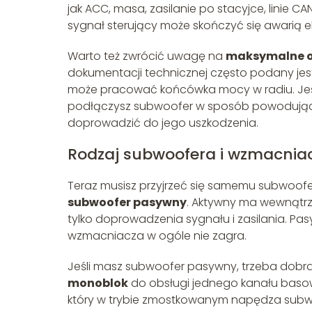
jak ACC, masa, zasilanie po stacyjce, linie
sygnał sterujący może skończyć się awarią ele
Warto też zwrócić uwagę na
maksymalne ob
dokumentacji technicznej często podany jest 
może pracować końcówka mocy w radiu. Jeśl
podłączysz subwoofer w sposób powodujący 
doprowadzić do jego uszkodzenia.
Rodzaj subwoofera i wzmacnia
Teraz musisz przyjrzeć się samemu subwoof
subwoofer pasywny
. Aktywny ma wewnąt
tylko doprowadzenia sygnału i zasilania. Pas
wzmacniacza w ogóle nie zagra.
Jeśli masz subwoofer pasywny, trzeba dobra
monoblok
do obsługi jednego kanału baso
który w trybie zmostkowanym napędza sub