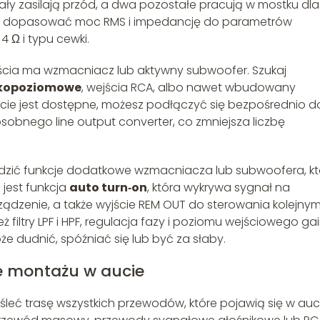
y zasilają przód, a dwa pozostałe pracują w mostku dla
sz dopasować moc RMS i impedancję do parametrów
4 Ω i typu cewki.
ejścia ma wzmacniacz lub aktywny subwoofer. Szukaj
okopoziomowe
, wejścia RCA, albo nawet wbudowany
ście jest dostępne, możesz podłączyć się bezpośrednio d
osobnego line output converter, co zmniejsza liczbę
wdzić funkcje dodatkowe wzmacniacza lub subwoofera, kt
 jest funkcja
auto turn‑on
, która wykrywa sygnał na
dzenie, a także wyjście REM OUT do sterowania kolejnym
iltry LPF i HPF, regulacja fazy i poziomu wejściowego gai
 dudnić, spóźniać się lub być za słaby.
ce montażu w aucie
eć trasę wszystkich przewodów, które pojawią się w auci