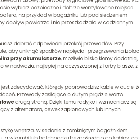
przewód masowy, przewody sygnałowe głośnikowe lub RC
asie wybierz bezpieczne i dobrze wentylowane miejsce
fera, na przykład w bagażniku lub pod siedzeniem
ny dopływ powietrza i nie przeszkadzało w codziennym
usisz dobrać odpowiedni przekrój przewodów. Przy
e, aby uniknąć spadków napięcia i przegrzewania izolacj
nika przy akumulatorze
, możliwie blisko klemy dodatniej,
w nadwoziu, najlepiej na oczyszczonej z farby blasze, z
e jest zdecydować, którędy poprowadzisz kable w aucie, 
kłóceń. Przewody zasilające o dużym prądzie warto
ałowe
drugą stroną. Dzięki temu radyjko i wzmacniacz są
zący z alternatora, cewek zapłonowych lub innych
stykę wnętrza. W sedanie z zamkniętym bagażnikiem
u, a w kombi lub hatchbacku bezpośrednio do kabiny, co