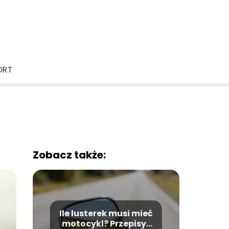
ORT
Zobacz także:
Ile lusterek musi mieć
motocykl? Przepisy i