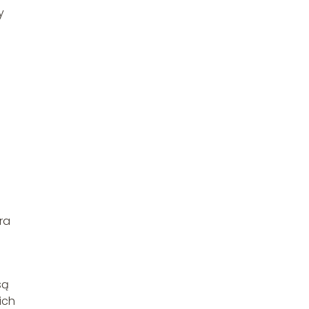
y
h
ra
są
ich