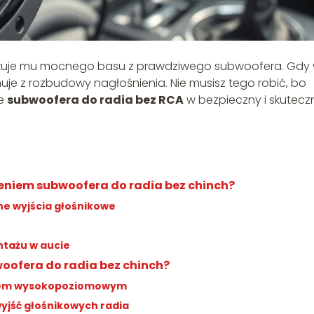
brakuje mu mocnego basu z prawdziwego subwoofera. Gdy
nuje z rozbudowy nagłośnienia. Nie musisz tego robić, bo
ie
subwoofera do radia bez RCA
w bezpieczny i skutecz
eniem subwoofera do radia bez chinch?
e wyjścia głośnikowe
ntażu w aucie
oofera do radia bez chinch?
ciem wysokopoziomowym
yjść głośnikowych radia