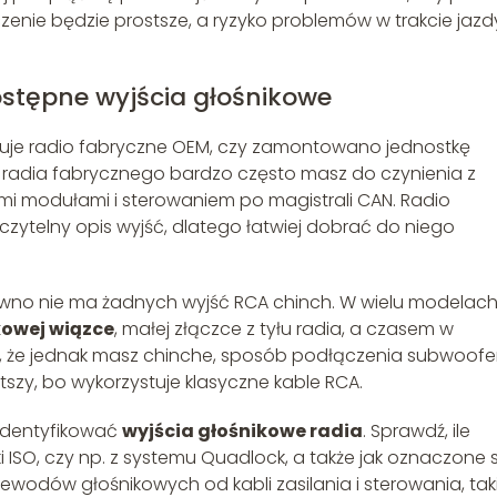
zenie będzie prostsze, a ryzyko problemów w trakcie jazd
stępne wyjścia głośnikowe
acuje radio fabryczne OEM, czy zamontowano jednostkę
u radia fabrycznego bardzo często masz do czynienia z
i modułami i sterowaniem po magistrali CAN. Radio
 czytelny opis wyjść, dlatego łatwiej dobrać do niego
 pewno nie ma żadnych wyjść RCA chinch. W wielu modelac
owej wiązce
, małej złączce z tyłu radia, a czasem w
ię, że jednak masz chinche, sposób podłączenia subwoofe
stszy, bo wykorzystuje klasyczne kable RCA.
zidentyfikować
wyjścia głośnikowe radia
. Sprawdź, ile
ki ISO, czy np. z systemu Quadlock, a także jak oznaczone 
ewodów głośnikowych od kabli zasilania i sterowania, tak