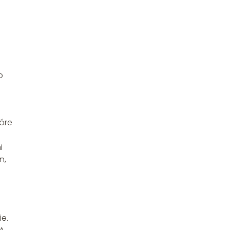
o
óre
i
n,
e.