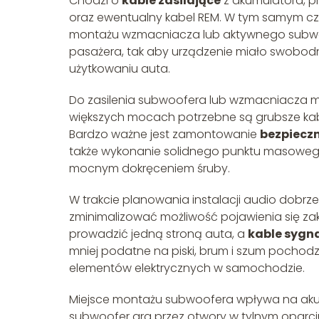
Chodzi o
kable zasilające
z akumulatora, 
oraz ewentualny kabel REM. W tym samym cz
montażu wzmacniacza lub aktywnego subwoo
pasażera, tak aby urządzenie miało swobod
użytkowaniu auta.
Do zasilenia subwoofera lub wzmacniacza m
większych mocach potrzebne są grubsze kabl
Bardzo ważne jest zamontowanie
bezpiecz
także wykonanie solidnego punktu masowego 
mocnym dokręceniem śruby.
W trakcie planowania instalacji audio dobrz
zminimalizować możliwość pojawienia się za
prowadzić jedną stroną auta, a
kable sygn
mniej podatne na piski, brum i szum pochod
elementów elektrycznych w samochodzie.
Miejsce montażu subwoofera wpływa na aku
subwoofer gra przez otwory w tylnym oparci