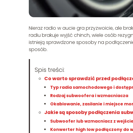
Nieraz radio w aucie gra przyzwoicie, ale 
radiu brakuje wyjść chinch, wiele osób rezyg
istnieją sprawdzone sposoby na podłączen
sposób.
Spis treści:
Co warto sprawdzić przed podłącz
Typ radia samochodowego i dostępn
Rodzaj subwoofera i wzmacniacza
Okablowanie, zasilanie i miejsce mo
Jakie są sposoby podłączenia subw
Subwoofer lub wzmacniacz z wejś
Konwerter high low podłączony do w