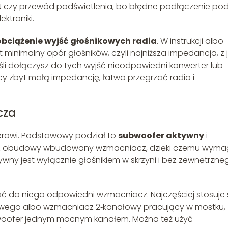
 CAN czy przewód podświetlenia, bo błędne podłączenie po
ktroniki.
ciążenie wyjść głośnikowych radia
. W instrukcji albo
minimalny opór głośników, czyli najniższa impedancja, z 
i dołączysz do tych wyjść nieodpowiedni konwerter lub
zbyt małą impedancję, łatwo przegrzać radio i
cza
erowi. Podstawowy podział to
subwoofer aktywny
i
rz obudowy wbudowany wzmacniacz, dzięki czemu wym
ywny jest wyłącznie głośnikiem w skrzyni i bez zewnętrzne
ć do niego odpowiedni wzmacniacz. Najczęściej stosuje 
wego albo wzmacniacz 2‑kanałowy pracujący w mostku,
woofer jednym mocnym kanałem. Można też użyć