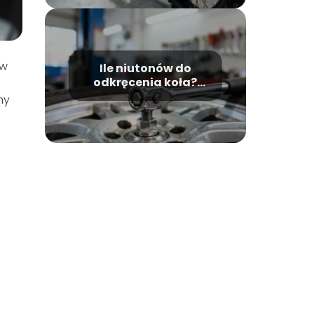
 w
Ile niutonów do
odkręcenia koła?
Moment dokręcania
ny
śrub