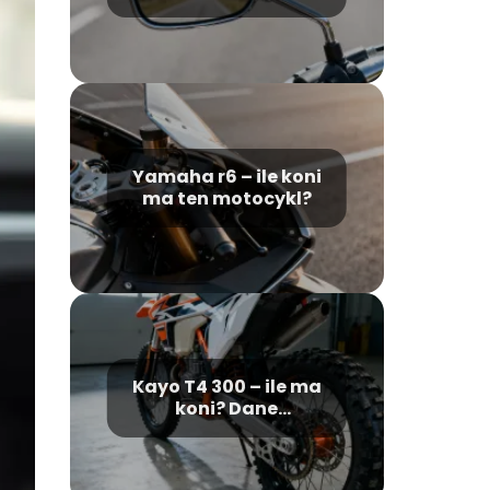
wymogi prawne
Yamaha r6 – ile koni
ma ten motocykl?
Kayo T4 300 – ile ma
koni? Dane
techniczne i osiągi