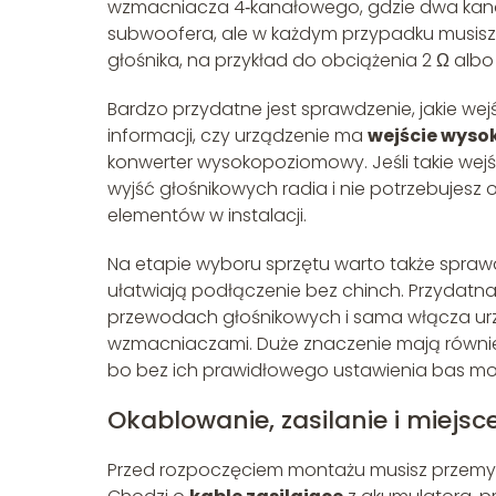
wzmacniacza 4‑kanałowego, gdzie dwa kanał
subwoofera, ale w każdym przypadku musi
głośnika, na przykład do obciążenia 2 Ω albo 
Bardzo przydatne jest sprawdzenie, jakie w
informacji, czy urządzenie ma
wejście wys
konwerter wysokopoziomowy. Jeśli takie wej
wyjść głośnikowych radia i nie potrzebujesz 
elementów w instalacji.
Na etapie wyboru sprzętu warto także spra
ułatwiają podłączenie bez chinch. Przydatna
przewodach głośnikowych i sama włącza urzą
wzmacniaczami. Duże znaczenie mają również f
bo bez ich prawidłowego ustawienia bas może
Okablowanie, zasilanie i miejs
Przed rozpoczęciem montażu musisz przemyśl