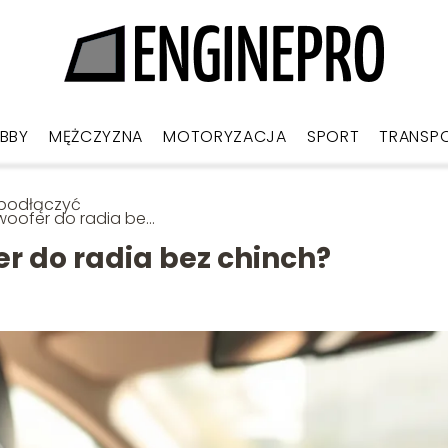
BBY
MĘŻCZYZNA
MOTORYZACJA
SPORT
TRANSP
 podłączyć
oofer do radia bez
nch?
r do radia bez chinch?