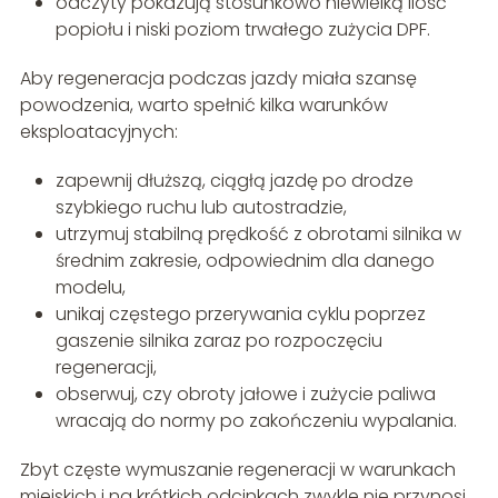
odczyty pokazują stosunkowo niewielką ilość
popiołu i niski poziom trwałego zużycia DPF.
Aby regeneracja podczas jazdy miała szansę
powodzenia, warto spełnić kilka warunków
eksploatacyjnych:
zapewnij dłuższą, ciągłą jazdę po drodze
szybkiego ruchu lub autostradzie,
utrzymuj stabilną prędkość z obrotami silnika w
średnim zakresie, odpowiednim dla danego
modelu,
unikaj częstego przerywania cyklu poprzez
gaszenie silnika zaraz po rozpoczęciu
regeneracji,
obserwuj, czy obroty jałowe i zużycie paliwa
wracają do normy po zakończeniu wypalania.
Zbyt częste wymuszanie regeneracji w warunkach
miejskich i na krótkich odcinkach zwykle nie przynosi