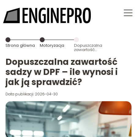
Strona główna
Motoryzacja
Dopuszczalna
zawartość
sadzy w DPF –
ile wynosi i jak
Dopuszczalna zawartość
ją sprawdzić?
sadzy w DPF – ile wynosi i
jak ją sprawdzić?
Data publikacji: 2026-04-30