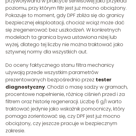
przywoływana w praktyce serwisowej jako przykład
poziomu, przy którym filtr jest już mocno obciążony.
Pokazuje to moment, gdy DPF zbliża się do granicy
bezpiecznej eksploatacji, chociaż wciąż może dać
się zregenerować bez uszkodzeń. W konkretnych
modelach ta granica bywa ustawiona niżej lub
wyżej, dlatego tej liczby nie można traktować jako
sztywnej normy dla wszystkich aut.
Do oceny faktycznego stanu filtra mechanicy
używają przede wszystkim parametrów
prezentowanych bezpośrednio przez
tester
diagnostyczny
. Chodzi o masę sadzy w gramach,
procentowe napełnienie, różnicę ciśnień przed i za
filtrem oraz historię regeneracji. Liczbę 6 g/l warto
traktować jedynie jako wskaźnik pomocniczy, który
pomaga zorientować się, czy DPF jest już mocno
obciążony, czy jeszcze pracuje w bezpiecznym
zakresie.