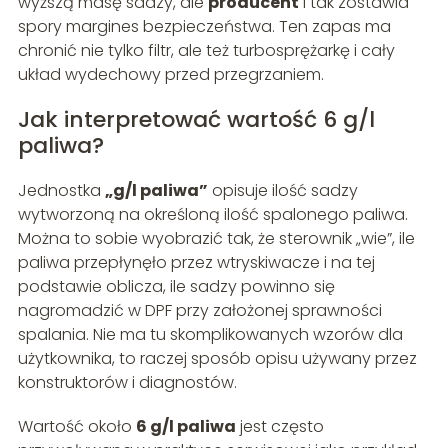
wyższą masę sadzy, ale
producent
i tak zostawia
spory margines bezpieczeństwa. Ten zapas ma
chronić nie tylko filtr, ale też turbosprężarkę i cały
układ wydechowy przed przegrzaniem.
Jak interpretować wartość 6 g/l
paliwa?
Jednostka
„g/l paliwa”
opisuje ilość sadzy
wytworzoną na określoną ilość spalonego paliwa.
Można to sobie wyobrazić tak, że sterownik „wie”, ile
paliwa przepłynęło przez wtryskiwacze i na tej
podstawie oblicza, ile sadzy powinno się
nagromadzić w DPF przy założonej sprawności
spalania. Nie ma tu skomplikowanych wzorów dla
użytkownika, to raczej sposób opisu używany przez
konstruktorów i diagnostów.
Wartość około
6 g/l paliwa
jest często