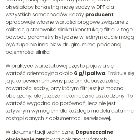
określałaby konkretną masę sadzy w DPF dla
wszystkich samochodów. Każdy
producent
opracowuje własne wartości progowe związane z
kalibracją sterownika silnika i konstrukcją filtra. Z tego
powodu parametry krytyczne w jednym aucie mogą
być zupełnie inne niż w drugim, mimo podobnej
pojemności silnika.
W praktyce warsztatowej często pojawia się
wartość orientacyjna około
6 g/l paliwa
. Traktuje się
ją jako pewien umowny poziom dopuszczalnej
zawartości sadzy, przy którym filtr jest już mocno
obciążony, ale jeszcze niekoniecznie uszkodzony. To
wartość wygodna do porównań, lecz nie jest
sztywnym wymogiem dla każdego modelu auta i nie
zastąpi danych z dokumentacji serwisowej.
W dokumentacji technicznej
Dopuszczalne
obciążenie DPF
bywa opisane w różnych