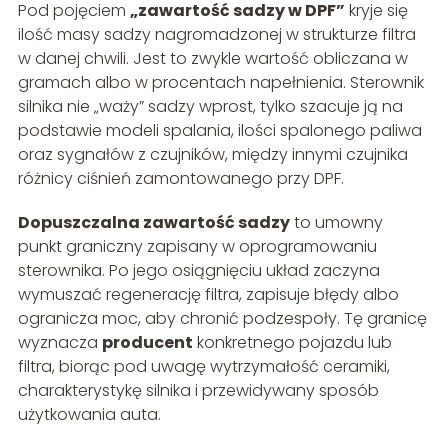
Pod pojęciem
„zawartość sadzy w DPF”
kryje się
ilość masy sadzy nagromadzonej w strukturze filtra
w danej chwili. Jest to zwykle wartość obliczana w
gramach albo w procentach napełnienia. Sterownik
silnika nie „waży” sadzy wprost, tylko szacuje ją na
podstawie modeli spalania, ilości spalonego paliwa
oraz sygnałów z czujników, między innymi czujnika
różnicy ciśnień zamontowanego przy DPF.
Dopuszczalna zawartość sadzy
to umowny
punkt graniczny zapisany w oprogramowaniu
sterownika. Po jego osiągnięciu układ zaczyna
wymuszać regenerację filtra, zapisuje błędy albo
ogranicza moc, aby chronić podzespoły. Tę granicę
wyznacza
producent
konkretnego pojazdu lub
filtra, biorąc pod uwagę wytrzymałość ceramiki,
charakterystykę silnika i przewidywany sposób
użytkowania auta.