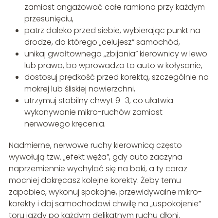
zamiast angażować całe ramiona przy każdym
przesunięciu,
patrz daleko przed siebie, wybierając punkt na
drodze, do którego „celujesz” samochód,
unikaj gwałtownego „zbijania” kierownicy w lewo
lub prawo, bo wprowadza to auto w kołysanie,
dostosuj prędkość przed korektą, szczególnie na
mokrej lub śliskiej nawierzchni,
utrzymuj stabilny chwyt 9–3, co ułatwia
wykonywanie mikro-ruchów zamiast
nerwowego kręcenia.
Nadmierne, nerwowe ruchy kierownicą często
wywołują tzw. „efekt węża”, gdy auto zaczyna
naprzemiennie wychylać się na boki, a ty coraz
mocniej dokręcasz kolejne korekty. Żeby temu
zapobiec, wykonuj spokojne, przewidywalne mikro-
korekty i daj samochodowi chwilę na „uspokojenie”
toru jazdy po każdym delikatnym ruchu dłoni.