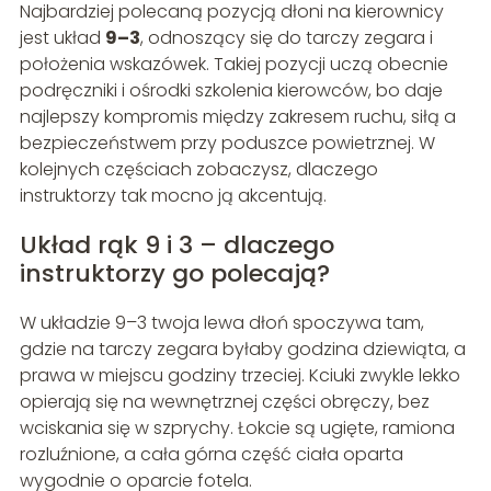
Najbardziej polecaną pozycją dłoni na kierownicy
jest układ
9–3
, odnoszący się do tarczy zegara i
położenia wskazówek. Takiej pozycji uczą obecnie
podręczniki i ośrodki szkolenia kierowców, bo daje
najlepszy kompromis między zakresem ruchu, siłą a
bezpieczeństwem przy poduszce powietrznej. W
kolejnych częściach zobaczysz, dlaczego
instruktorzy tak mocno ją akcentują.
Układ rąk 9 i 3 – dlaczego
instruktorzy go polecają?
W układzie 9–3 twoja lewa dłoń spoczywa tam,
gdzie na tarczy zegara byłaby godzina dziewiąta, a
prawa w miejscu godziny trzeciej. Kciuki zwykle lekko
opierają się na wewnętrznej części obręczy, bez
wciskania się w szprychy. Łokcie są ugięte, ramiona
rozluźnione, a cała górna część ciała oparta
wygodnie o oparcie fotela.