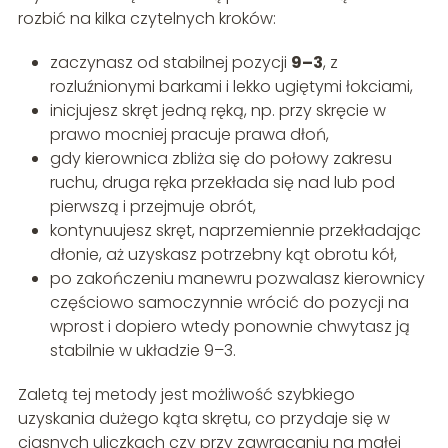
rozbić na kilka czytelnych kroków:
zaczynasz od stabilnej pozycji
9–3
, z
rozluźnionymi barkami i lekko ugiętymi łokciami,
inicjujesz skręt jedną ręką, np. przy skręcie w
prawo mocniej pracuje prawa dłoń,
gdy kierownica zbliża się do połowy zakresu
ruchu, druga ręka przekłada się nad lub pod
pierwszą i przejmuje obrót,
kontynuujesz skręt, naprzemiennie przekładając
dłonie, aż uzyskasz potrzebny kąt obrotu kół,
po zakończeniu manewru pozwalasz kierownicy
częściowo samoczynnie wrócić do pozycji na
wprost i dopiero wtedy ponownie chwytasz ją
stabilnie w układzie 9–3.
Zaletą tej metody jest możliwość szybkiego
uzyskania dużego kąta skrętu, co przydaje się w
ciasnych uliczkach czy przy zawracaniu na małej