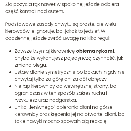
Zła pozycja rąk nawet w spokojnej jeździe odbiera
część kontroli nad autem.
Podstawowe zasady chwytu są proste, ale wielu
kierowców je ignoruje, bo „jakoś to jedzie”. W
codziennej jeździe zwróć uwagę na kilka reguł:
Zawsze trzymaj kierownicę
obiema rękami
,
chyba że wykonujesz pojedynczą czynność, jak
zmiana biegu.
Ustaw dłonie symetrycznie po bokach, nigdy nie
chwytaj tylko za górę ani za dół obręczy.
Nie łap kierownicy od wewnętrznej strony, bo
ograniczasz w ten sposób zakres ruchu i
ryzykujesz uraz nadgarstka.
Unikaj „leniwnego” opierania dłoni na górze
kierownicy oraz kręcenia jej na otwartej dłoni, bo
takie nawyki mocno spowalniają reakcję.