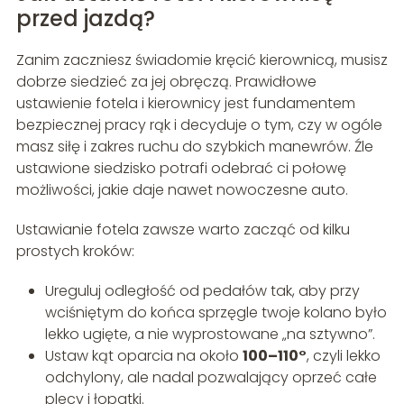
przed jazdą?
Zanim zaczniesz świadomie kręcić kierownicą, musisz
dobrze siedzieć za jej obręczą. Prawidłowe
ustawienie fotela i kierownicy jest fundamentem
bezpiecznej pracy rąk i decyduje o tym, czy w ogóle
masz siłę i zakres ruchu do szybkich manewrów. Źle
ustawione siedzisko potrafi odebrać ci połowę
możliwości, jakie daje nawet nowoczesne auto.
Ustawianie fotela zawsze warto zacząć od kilku
prostych kroków:
Ureguluj odległość od pedałów tak, aby przy
wciśniętym do końca sprzęgle twoje kolano było
lekko ugięte, a nie wyprostowane „na sztywno”.
Ustaw kąt oparcia na około
100–110°
, czyli lekko
odchylony, ale nadal pozwalający oprzeć całe
plecy i łopatki.