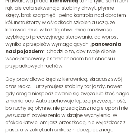
Prawidłowa praca
kierownicą
to nie tylko sam ruch
rąk, ale cała sekwencja: stabilny chwyt, płynne
skręty, brak szarpnięć i pełna kontrola nad obrotem
kół. Instruktorzy w ośrodkach szkolenia uczą, że
kierowca musi w każdej chwili mieć możliwość
szybkiego i precyzyjnego sterowania, co wprost
wynika z przepisów wymagających „
panowania
nad pojazdem
”. Chodzi o to, aby twoje dłonie
współpracowały z samochodem bez chaosu i
przypadkowych ruchów.
Gdy prawidłowo kręcisz kierownicą, skracasz swój
czas reakcji i utrzymujesz stabilny tor jazdy, nawet
gdy droga niespodziewanie się zwęża lub ktoś nagle
zmienia pas. Auto zachowuje lepszą przyczepność,
bo ruchy są płynne, nie przeciążasz nagle opon i nie
„wrzucasz” zawieszenia w skrajne wychylenia. W
efekcie łatwiej omijasz przeszkodę, nie wyjeżdżasz z
pasa, a w zakrętach unikasz niebezpiecznego