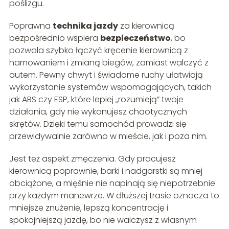
poślizgu.
Poprawna
technika jazdy
za kierownicą
bezpośrednio wspiera
bezpieczeństwo
, bo
pozwala szybko łączyć kręcenie kierownicą z
hamowaniem i zmianą biegów, zamiast walczyć z
autem. Pewny chwyt i świadome ruchy ułatwiają
wykorzystanie systemów wspomagających, takich
jak ABS czy ESP, które lepiej „rozumieją” twoje
działania, gdy nie wykonujesz chaotycznych
skrętów. Dzięki temu samochód prowadzi się
przewidywalnie zarówno w mieście, jak i poza nim.
Jest też aspekt zmęczenia. Gdy pracujesz
kierownicą poprawnie, barki i nadgarstki są mniej
obciążone, a mięśnie nie napinają się niepotrzebnie
przy każdym manewrze. W dłuższej trasie oznacza to
mniejsze znużenie, lepszą koncentrację i
spokojniejszą jazdę, bo nie walczysz z własnym