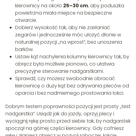
kierownicy na około
25–30 cm
, aby poduszka
powietrzna miała miejsce na bezpieczne
otwarcie.
Dobierz wysokość tak, aby nie zasłaniać
zegarów i jednocześnie móc ułożyć dłonie w
naturalnej pozycji „na wprost”, bez unoszenia
barków.
Ustaw kąt nachylenia kolumny kierownicy tak, by
obręcz była możliwie pionowo, co ułatwia
precyzyjne sterowanie nadgarstkami.
Sprawdź, czy możesz swobodnie obracać
kierownicę o duży kąt bez odrywania pleców od
oparcia i bez nadmiernego prostowania łokci.
Dobrym testem poprawności pozycji jest prosty „test
nadgarstka”. Usiądź jak do jazdy, oprzyj plecy i
wyciągnij rękę prosto przed siebie tak, by nadgarstek
spoczął na górnej części kierownicy. Gdy cofniesz
rękę i złapiesz obręcz w pozycji roboczej, łokcie