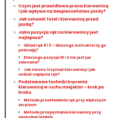
Czym jest prawidłowa praca kierownicą
i jak wpływa na bezpieczeństwo jazdy?
Jak ustawić fotel i kierownicę przed
jazdą?
Jaka pozycja rąk na kierownicy jest
najlepsza?
Układ rąk 9 i 3 – dlaczego instruktorzy go
polecają?
Dlaczego pozycja 10 i 2 nie jest już
zalecana?
Jak mocno trzymać kierownicę i jak
unikać napięcia rąk?
Podstawowe techniki kręcenia
kierownicą w ruchu miejskim – krok po
kroku
Metoda przekładania rąk przy większych
skrętach
Metoda przepychania kierownicy przy
spokojnej jeździe