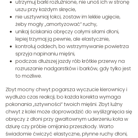
utrzymuj barki rozluźnione, nie unoś ich w stronę
uszu przy każdym skręcie,
nie usztywniaj łokci, zostaw im lekkie ugięcie,
żeby mogły „amortyzować” ruchy,
unikaj ściskania obręczy całymi siłami dłoni,
lepiej trzymaj ją pewnie, ale elastycznie,
kontroluj oddech, bo wstrzymywanie powietrza
sprzyja napinaniu mięśni,
podczas dłuższej jazdy rób krótkie przerwy na
rozruszanie nadgarstków i barków, gdy tylko jest
to możliwe.
Zbyt mocny chwyt pogarsza wyczucie kierownicy i
wydłuża czas reakcji, bo każda korekta wymaga
pokonania „sztywności” twoich mięśni. Zbyt luźny
chwyt z kolei może doprowadzić do wyślizgnięcia się
obręczy z dłoni przy gwałtownym uderzeniu koła w
dziurę czy próbie omijania przeszkody. Warto
świadomie ćwiczyć elastyczne, płynne ruchy dłoni,