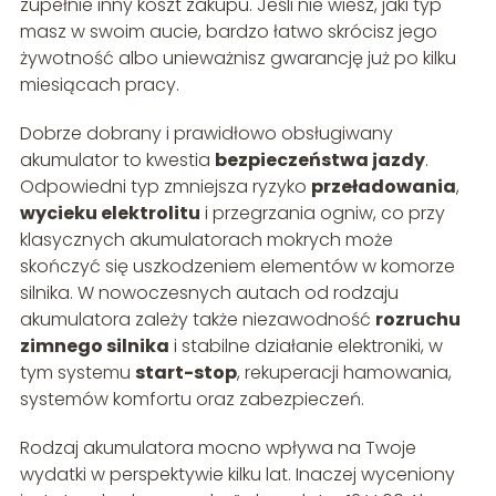
zupełnie inny koszt zakupu. Jeśli nie wiesz, jaki typ
masz w swoim aucie, bardzo łatwo skrócisz jego
żywotność albo unieważnisz gwarancję już po kilku
miesiącach pracy.
Dobrze dobrany i prawidłowo obsługiwany
akumulator to kwestia
bezpieczeństwa jazdy
.
Odpowiedni typ zmniejsza ryzyko
przeładowania
,
wycieku elektrolitu
i przegrzania ogniw, co przy
klasycznych akumulatorach mokrych może
skończyć się uszkodzeniem elementów w komorze
silnika. W nowoczesnych autach od rodzaju
akumulatora zależy także niezawodność
rozruchu
zimnego silnika
i stabilne działanie elektroniki, w
tym systemu
start-stop
, rekuperacji hamowania,
systemów komfortu oraz zabezpieczeń.
Rodzaj akumulatora mocno wpływa na Twoje
wydatki w perspektywie kilku lat. Inaczej wyceniony