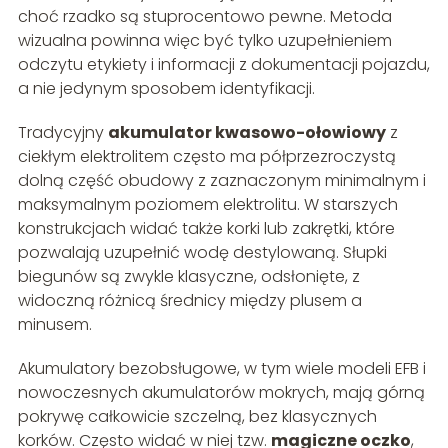
choć rzadko są stuprocentowo pewne. Metoda
wizualna powinna więc być tylko uzupełnieniem
odczytu etykiety i informacji z dokumentacji pojazdu,
a nie jedynym sposobem identyfikacji.
Tradycyjny
akumulator kwasowo-ołowiowy
z
ciekłym elektrolitem często ma półprzezroczystą
dolną część obudowy z zaznaczonym minimalnym i
maksymalnym poziomem elektrolitu. W starszych
konstrukcjach widać także korki lub zakrętki, które
pozwalają uzupełnić wodę destylowaną. Słupki
biegunów są zwykle klasyczne, odsłonięte, z
widoczną różnicą średnicy między plusem a
minusem.
Akumulatory bezobsługowe, w tym wiele modeli EFB i
nowoczesnych akumulatorów mokrych, mają górną
pokrywę całkowicie szczelną, bez klasycznych
korków. Często widać w niej tzw.
magiczne oczko
,