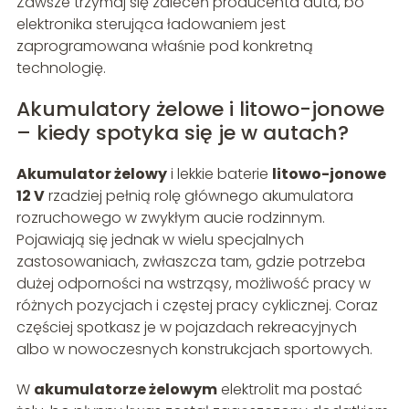
Zawsze trzymaj się zaleceń producenta auta, bo
elektronika sterująca ładowaniem jest
zaprogramowana właśnie pod konkretną
technologię.
Akumulatory żelowe i litowo-jonowe
– kiedy spotyka się je w autach?
Akumulator żelowy
i lekkie baterie
litowo-jonowe
12 V
rzadziej pełnią rolę głównego akumulatora
rozruchowego w zwykłym aucie rodzinnym.
Pojawiają się jednak w wielu specjalnych
zastosowaniach, zwłaszcza tam, gdzie potrzeba
dużej odporności na wstrząsy, możliwość pracy w
różnych pozycjach i częstej pracy cyklicznej. Coraz
częściej spotkasz je w pojazdach rekreacyjnych
albo w nowoczesnych konstrukcjach sportowych.
W
akumulatorze żelowym
elektrolit ma postać