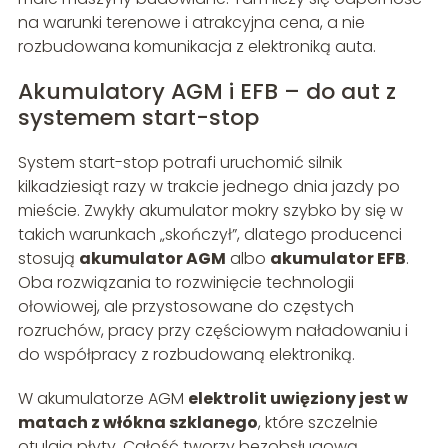
na warunki terenowe i atrakcyjna cena, a nie
rozbudowana komunikacja z elektroniką auta.
Akumulatory AGM i EFB – do aut z
systemem start-stop
System start-stop potrafi uruchomić silnik
kilkadziesiąt razy w trakcie jednego dnia jazdy po
mieście. Zwykły akumulator mokry szybko by się w
takich warunkach „skończył”, dlatego producenci
stosują
akumulator AGM
albo
akumulator EFB
.
Oba rozwiązania to rozwinięcie technologii
ołowiowej, ale przystosowane do częstych
rozruchów, pracy przy częściowym naładowaniu i
do współpracy z rozbudowaną elektroniką.
W akumulatorze AGM
elektrolit uwięziony jest w
matach z włókna szklanego
, które szczelnie
otulają płyty. Całość tworzy bezobsługową