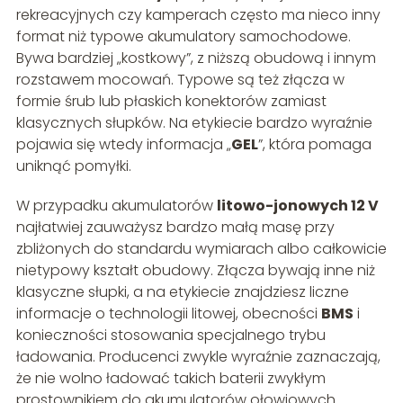
rekreacyjnych czy kamperach często ma nieco inny
format niż typowe akumulatory samochodowe.
Bywa bardziej „kostkowy”, z niższą obudową i innym
rozstawem mocowań. Typowe są też złącza w
formie śrub lub płaskich konektorów zamiast
klasycznych słupków. Na etykiecie bardzo wyraźnie
pojawia się wtedy informacja „
GEL
”, która pomaga
uniknąć pomyłki.
W przypadku akumulatorów
litowo-jonowych 12 V
najłatwiej zauważysz bardzo małą masę przy
zbliżonych do standardu wymiarach albo całkowicie
nietypowy kształt obudowy. Złącza bywają inne niż
klasyczne słupki, a na etykiecie znajdziesz liczne
informacje o technologii litowej, obecności
BMS
i
konieczności stosowania specjalnego trybu
ładowania. Producenci zwykle wyraźnie zaznaczają,
że nie wolno ładować takich baterii zwykłym
prostownikiem do akumulatorów ołowiowych.