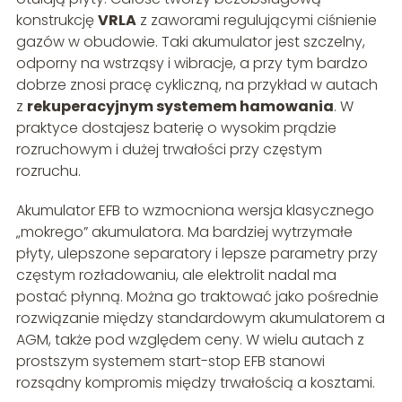
konstrukcję
VRLA
z zaworami regulującymi ciśnienie
gazów w obudowie. Taki akumulator jest szczelny,
odporny na wstrząsy i wibracje, a przy tym bardzo
dobrze znosi pracę cykliczną, na przykład w autach
z
rekuperacyjnym systemem hamowania
. W
praktyce dostajesz baterię o wysokim prądzie
rozruchowym i dużej trwałości przy częstym
rozruchu.
Akumulator EFB to wzmocniona wersja klasycznego
„mokrego” akumulatora. Ma bardziej wytrzymałe
płyty, ulepszone separatory i lepsze parametry przy
częstym rozładowaniu, ale elektrolit nadal ma
postać płynną. Można go traktować jako pośrednie
rozwiązanie między standardowym akumulatorem a
AGM, także pod względem ceny. W wielu autach z
prostszym systemem start-stop EFB stanowi
rozsądny kompromis między trwałością a kosztami.