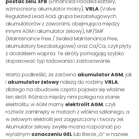
postać żelu
,
EFB
(Enhanced Flooded Battery,
wzmocniony akumulator mokry),
VRLA
(Valve
Regulated Lead Acid, grupa bezobsługowych
akumulatorów z zaworami, obejmująca między
innymi AGM i akumulator żelowy), MF/SMF
(Maintenance Free / Sealed Maintenance Free,
akumulatory bezobsługowe) oraz Ca/Ca, czyli płyty
z dodatkiem wapnia. Te skróty pomagają szybko
dopasować typ ładowania i zastosowanie.
Warto podkreślić, że zarówno
akumulator AGM
, jak
i
akumulator żelowy
należą do rodziny
VRLA
,
dlatego na obudowie często pojawia się właśnie
ten skrót. Różnica między nimi polega na stanie
elektrolitu: w AGM mamy
elektrolit AGM
, czyli
roztwór zamknięty w matach z włókna szklanego, a
w żelowym elektrolit jest zagęszczony i tworzy żel.
Akumulator żelowy zwykle można rozpoznać po
wyraźnym
oznaczeniu GEL
lub literze „G” w nazwie