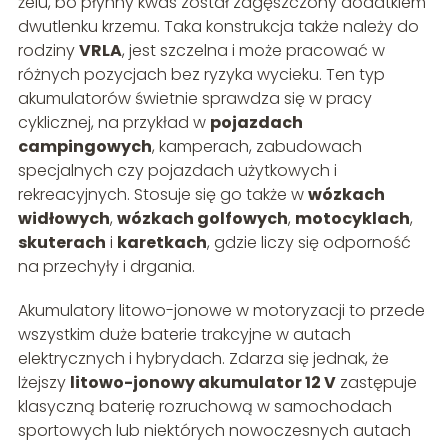
żelu, bo płynny kwas został zagęszczony dodatkiem
dwutlenku krzemu. Taka konstrukcja także należy do
rodziny
VRLA
, jest szczelna i może pracować w
różnych pozycjach bez ryzyka wycieku. Ten typ
akumulatorów świetnie sprawdza się w pracy
cyklicznej, na przykład w
pojazdach
campingowych
, kamperach, zabudowach
specjalnych czy pojazdach użytkowych i
rekreacyjnych. Stosuje się go także w
wózkach
widłowych
,
wózkach golfowych
,
motocyklach
,
skuterach
i
karetkach
, gdzie liczy się odporność
na przechyły i drgania.
Akumulatory litowo-jonowe w motoryzacji to przede
wszystkim duże baterie trakcyjne w autach
elektrycznych i hybrydach. Zdarza się jednak, że
lżejszy
litowo-jonowy akumulator 12 V
zastępuje
klasyczną baterię rozruchową w samochodach
sportowych lub niektórych nowoczesnych autach