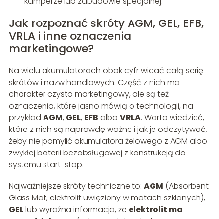
kamperze lub zabudowie specjalnej.
Jak rozpoznać skróty AGM, GEL, EFB,
VRLA i inne oznaczenia
marketingowe?
Na wielu akumulatorach obok cyfr widać całą serię
skrótów i nazw handlowych. Część z nich ma
charakter czysto marketingowy, ale są też
oznaczenia, które jasno mówią o technologii, na
przykład
AGM
,
GEL
,
EFB
albo
VRLA
. Warto wiedzieć,
które z nich są naprawdę ważne i jak je odczytywać,
żeby nie pomylić akumulatora żelowego z AGM albo
zwykłej baterii bezobsługowej z konstrukcją do
systemu start-stop.
Najważniejsze skróty techniczne to:
AGM
(Absorbent
Glass Mat, elektrolit uwięziony w matach szklanych),
GEL
lub wyraźna informacja, że
elektrolit ma