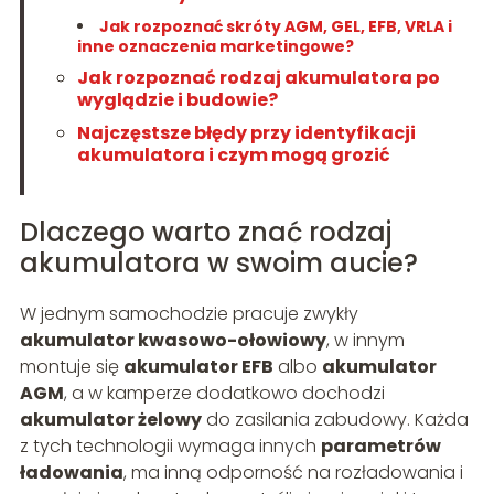
Jak rozpoznać skróty AGM, GEL, EFB, VRLA i
inne oznaczenia marketingowe?
Jak rozpoznać rodzaj akumulatora po
wyglądzie i budowie?
Najczęstsze błędy przy identyfikacji
akumulatora i czym mogą grozić
Dlaczego warto znać rodzaj
akumulatora w swoim aucie?
W jednym samochodzie pracuje zwykły
akumulator kwasowo-ołowiowy
, w innym
montuje się
akumulator EFB
albo
akumulator
AGM
, a w kamperze dodatkowo dochodzi
akumulator żelowy
do zasilania zabudowy. Każda
z tych technologii wymaga innych
parametrów
ładowania
, ma inną odporność na rozładowania i