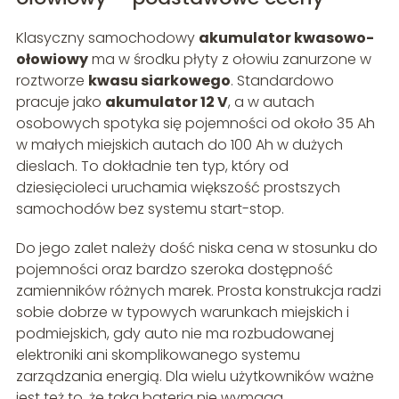
Klasyczny samochodowy
akumulator kwasowo-
ołowiowy
ma w środku płyty z ołowiu zanurzone w
roztworze
kwasu siarkowego
. Standardowo
pracuje jako
akumulator 12 V
, a w autach
osobowych spotyka się pojemności od około 35 Ah
w małych miejskich autach do 100 Ah w dużych
dieslach. To dokładnie ten typ, który od
dziesięcioleci uruchamia większość prostszych
samochodów bez systemu start-stop.
Do jego zalet należy dość niska cena w stosunku do
pojemności oraz bardzo szeroka dostępność
zamienników różnych marek. Prosta konstrukcja radzi
sobie dobrze w typowych warunkach miejskich i
podmiejskich, gdy auto nie ma rozbudowanej
elektroniki ani skomplikowanego systemu
zarządzania energią. Dla wielu użytkowników ważne
jest też to, że taka bateria nie wymaga