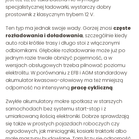
specjalistycznej ładowarki, wystarczy dobry
prostownik z klasycznym trybem 12 V.
Ten typ ma jednak swoje wady. Gorzej znosi
częste
rozładowania i doładowania
, szczególnie kiedy
auto robi krótkie trasy i długo stoi z włączonymi
odbiornikami. Głębokie rozładowanie może już po
jednym razie trwale obniżyć pojemność, a w
wersjach obsługowych trzeba pilnować poziomu
elektrolitu. W porównaniu z EFB i AGM standardowy
akumulator kwasowo-ołowiowy ma też mniejszą
odporność na intensywną
pracę cykliczną
.
Zwykłe akumulatory mokre spotkasz w starszych
samochodach bez systemu start-stop i z
umiarkowaną ilością elektroniki. Dobrze sprawdzają
się także w prostych pojazdach roboczych czy
ogrodowych, jak miniciągniki, kosiarki traktorki albo
małe maszyny budowlane. Tam liczy się odporność