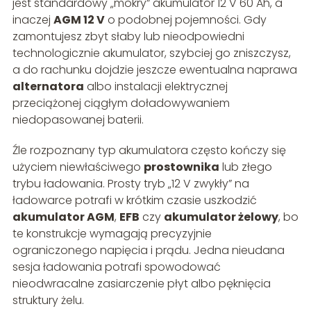
jest standardowy „mokry” akumulator 12 V 60 Ah, a
inaczej
AGM 12 V
o podobnej pojemności. Gdy
zamontujesz zbyt słaby lub nieodpowiedni
technologicznie akumulator, szybciej go zniszczysz,
a do rachunku dojdzie jeszcze ewentualna naprawa
alternatora
albo instalacji elektrycznej
przeciążonej ciągłym doładowywaniem
niedopasowanej baterii.
Źle rozpoznany typ akumulatora często kończy się
użyciem niewłaściwego
prostownika
lub złego
trybu ładowania. Prosty tryb „12 V zwykły” na
ładowarce potrafi w krótkim czasie uszkodzić
akumulator AGM
,
EFB
czy
akumulator żelowy
, bo
te konstrukcje wymagają precyzyjnie
ograniczonego napięcia i prądu. Jedna nieudana
sesja ładowania potrafi spowodować
nieodwracalne zasiarczenie płyt albo pęknięcia
struktury żelu.