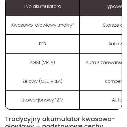
Typ akumulatora
Typowe z
Kwasowo-ołowiowy „mokry”
Starsze aut
EFB
Auta z p
AGM (VRLA)
Auta z zaawansowa
Żelowy (GEL, VRLA)
Kampery,
Litowo-jonowy 12 V
Auta s
Tradycyjny akumulator kwasowo-
ołowiowy – podstawowe cechy