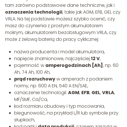
tam zarówno podstawowe dane techniczne, jak i
oznaczenia technologii
, takie jak AGM, EFB, GEL czy
VRLA. Na tej podstawie możesz szybko ocenić, czy
masz do czynienia z prostym akumulatorem
mokrym, akumulatorem bezobsługowym VRLA, czy
może z żelową baterią do pracy cyklicznej:
nazwa producenta i model akumulatora,
napięcie znamionowe, najczęściej
12 V
,
pojemność w
amperogodzinach [Ah]
, np. 60
Ah, 74 Ah, 100 Ah,
prąd rozruchowy
w amperach z podaniem
normy, np. 600 A EN, 540 A EN/SAE,
oznaczenie technologii:
AGM
,
EFB
,
GEL
,
VRLA
,
MF/SMF, Ca/Ca,
kod rozmiaru obudowy i typ mocowania,
biegunowość, na przykład L/R lub symbole przy
słupkach,
kod partii i
data produkcji
, czasem zaszyta w