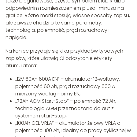
także biegunowość, często symbolem L lub R albo
odpowiednim rozmieszczeniem plusa i minusa na
grafice. Różne marki stosują własne sposoby zapisu,
ale zawsze chodzi o te same parametry:
technologia, pojemność, prąd rozruchowy i
napięcie.
Na koniec przydaje się kilka przykładów typowych
zapisów, które ułatwią Ci odczytanie etykiety
akumulatora:
„12V 60Ah 600A EN” – akumulator 12‑woltowy,
pojemność 60 Ah, prąd rozruchowy 600 A
mierzony według normy EN,
„72Ah AGM Start-Stop” – pojemność 72 Ah,
technologia AGM przeznaczona do aut z
systemem start-stop,
„100Ah GEL VRLA” – akumulator żelowy VRLA o
pojemności 100 Ah, idealny do pracy cyklicznej w