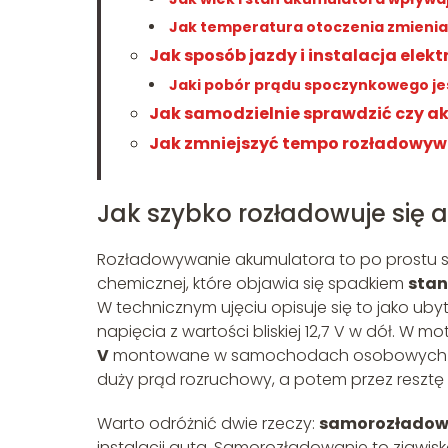
Jak temperatura otoczenia zmienia
Jak sposób jazdy i instalacja el
Jaki pobór prądu spoczynkowego je
Jak samodzielnie sprawdzić czy ak
Jak zmniejszyć tempo rozładowywa
Jak szybko rozładowuje się 
Rozładowywanie akumulatora to po prostu s
chemicznej, które objawia się spadkiem
stan
W technicznym ujęciu opisuje się to jako u
napięcia z wartości bliskiej 12,7 V w dół. W m
V
montowane w samochodach osobowych i do
duży prąd rozruchowy, a potem przez resztę
Warto odróżnić dwie rzeczy:
samorozładow
instalacji auta. Samorozładowanie to zjaw