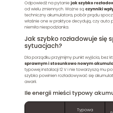
Odpowiedź na pytanie
jak szybko rozłado
od wielu zmiennych. Ważne są
czynniki wp
techniczny akumulatora, pobór prądu spoc
właśnie one w praktyce decydują, czy auto p
niemiła niespodzianka.
Jak szybko rozładowuje się
sytuacjach?
Dla porządku przyjmijmy punkt wyjścia, bez k
sprawnym i stosunkowo nowym akumula
typowej instalacji 12 V i nie towarzyszą mu p
szybko powinien rozładowywać się akumulat
awarii.
Ile energii mieści typowy ak
Typowa
E