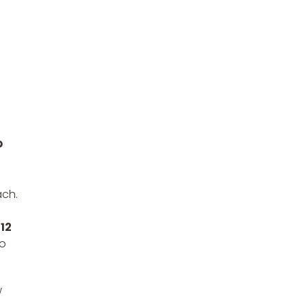
?
ach.
12
zo
w