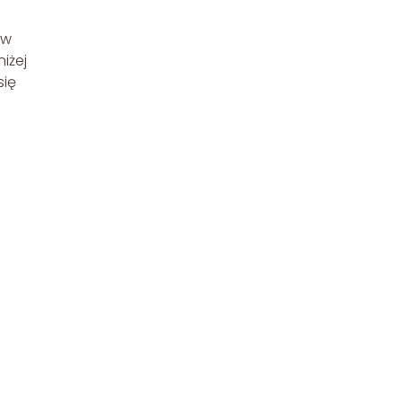
 w
iżej
się