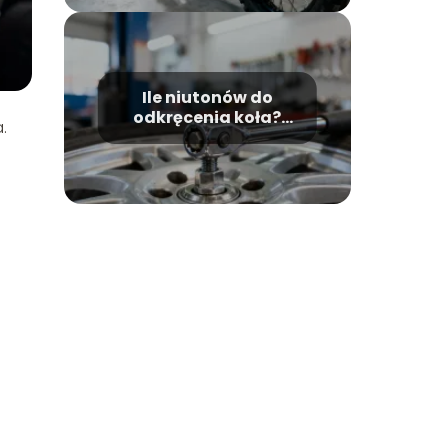
Ile niutonów do
odkręcenia koła?
.
Moment dokręcania
śrub