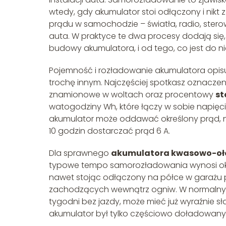
wtedy, gdy akumulator stoi odłączony i nikt z 
prądu w samochodzie – światła, radio, ster
auta. W praktyce te dwa procesy dodają się, 
budowy akumulatora, i od tego, co jest do 
Pojemność i rozładowanie akumulatora opisu
trochę innym. Najczęściej spotkasz oznacze
znamionowe w woltach oraz procentowy
st
watogodziny Wh, które łączy w sobie napięc
akumulator może oddawać określony prąd, na
10 godzin dostarczać prąd 6 A.
Dla sprawnego
akumulatora kwasowo-o
typowe tempo samorozładowania wynosi oko
nawet stojąc odłączony na półce w garażu p
zachodzących wewnątrz ogniw. W normalnym uż
tygodni bez jazdy, może mieć już wyraźnie słab
akumulator był tylko częściowo doładowany