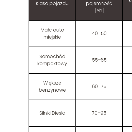
Klasa pojazdu
pojemność
[Ah]
Małe auto
40–50
miejskie
Samochód
55–65
kompaktowy
Większe
60–75
benzynowe
Silniki Diesla
70–95