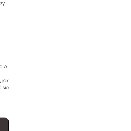
eży
wa o
 jak
 się