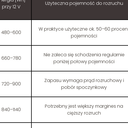
Użyteczna pojemność do rozruchu
przy 12 V
W praktyce użyteczne ok. 50–60 procen
480–600
pojemności
Nie zaleca się schodzenia regularnie
660–780
poniżej połowy pojemności
Zapasu wymaga prąd rozruchowy i
720–900
pobór spoczynkowy
Potrzebny jest większy margines na
840–1140
cięższy rozruch