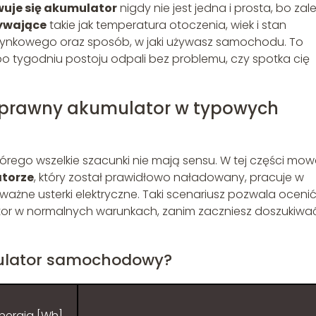
wuje się akumulator
nigdy nie jest jedna i prosta, bo zal
ływające
takie jak temperatura otoczenia, wiek i stan
zynkowego oraz sposób, w jaki używasz samochodu. To
o tygodniu postoju odpali bez problemu, czy spotka cię
 sprawny akumulator w typowych
tórego wszelkie szacunki nie mają sensu. W tej części mo
torze
, który został prawidłowo naładowany, pracuje w
oważne usterki elektryczne. Taki scenariusz pozwala ocenić,
or w normalnych warunkach, zanim zaczniesz doszukiwać
umulator samochodowy?
nergia [Wh]