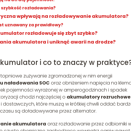
 szybkość rozładowania?
ektryczna wpływają na rozładowywanie akumulatora?
st uznawany za prawidłowy?
umulator rozładowuje się zbyt szybko?
nia akumulatora i uniknąć awarii na drodze?
akumulator i co to znaczy w praktyce
topniowe zużywanie zgromadzonej w nim energii
u naładowania SOC
oraz obniżeniem napięcia na klem
bytek pojemności wyrażonej w amperogodzinach i spadek
otoryzacji chodzi najczęściej o
akumulatory rozruchowe 
stawczych, które muszą w krótkiej chwili oddać bard
 czasu są doładowywane przez alternator.
anie akumulatora
oraz rozładowanie przez odbiorniki 
isko czysto chemiczne zachodzące wewnątrz ogniw nawet