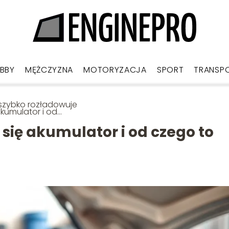
BBY
MĘŻCZYZNA
MOTORYZACJA
SPORT
TRANSP
szybko rozładowuje
akumulator i od
o to zależy?
się akumulator i od czego to