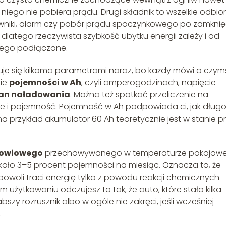
niego nie pobiera prądu. Drugi składnik to wszelkie odbior
owniki, alarm czy pobór prądu spoczynkowego po zamknię
dlatego rzeczywista szybkość ubytku energii zależy i od
niego podłączone.
je się kilkoma parametrami naraz, bo każdy mówi o czym
nie
pojemności w Ah
, czyli amperogodzinach, napięcie
an naładowania
. Można też spotkać przeliczenie na
ie i pojemność. Pojemność w Ah podpowiada ci, jak dług
 przykład akumulator 60 Ah teoretycznie jest w stanie p
łowiowego
przechowywanego w temperaturze pokojowe
ło 3–5 procent pojemności na miesiąc. Oznacza to, że
owoli traci energię tylko z powodu reakcji chemicznych
ytkowaniu odczujesz to tak, że auto, które stało kilka
szy rozrusznik albo w ogóle nie zakręci, jeśli wcześniej
.