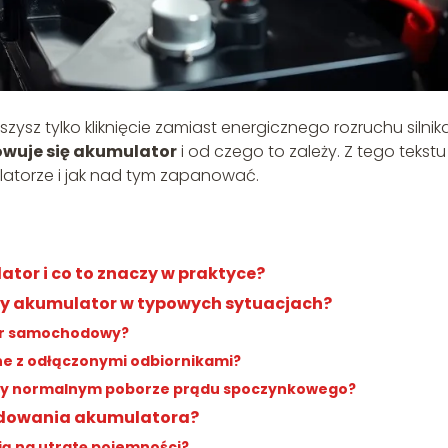
zysz tylko kliknięcie zamiast energicznego rozruchu silnika
owuje się akumulator
i od czego to zależy. Z tego tekstu
latorze i jak nad tym zapanować.
ator i co to znaczy w praktyce?
ny akumulator w typowych sytuacjach?
tor samochodowy?
ne z odłączonymi odbiornikami?
zy normalnym poborze prądu spoczynkowego?
adowania akumulatora?
ją na utratę pojemności?