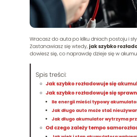
Wracasz do auta po kilku dniach postoju i słys
Zastanawiasz się wtedy,
jak szybko rozład
dowiesz się, co naprawdę dzieje się w akumu
Spis treści:
Jak szybko rozładowuje się akumul
Jak szybko rozładowuje się spraw
Ile energii mieści typowy akumula
Jak długo auto może stać nieużywa
Jak długo akumulator wytrzyma pr
Od czego zależy tempo samorozł
Jak wiek i stan akumulatora wpływa