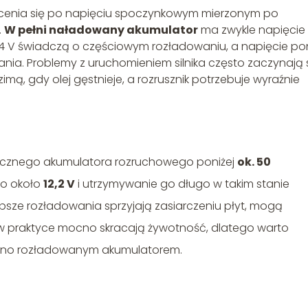
cenia się po napięciu spoczynkowym mierzonym po
.
W pełni naładowany akumulator
ma zwykle napięcie
12,4 V świadczą o częściowym rozładowaniu, a napięcie pon
ania. Problemy z uruchomieniem silnika często zaczynają 
zimą, gdy olej gęstnieje, a rozrusznik potrzebuje wyraźnie
ycznego akumulatora rozruchowego poniżej
ok. 50
go około
12,2 V
i utrzymywanie go długo w takim stanie
ębsze rozładowania sprzyjają zasiarczeniu płyt, mogą
w praktyce mocno skracają żywotność, dlatego warto
ocno rozładowanym akumulatorem.