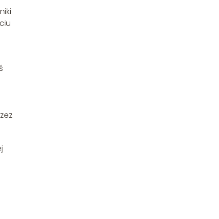
niki
ciu
ś
o
rzez
j