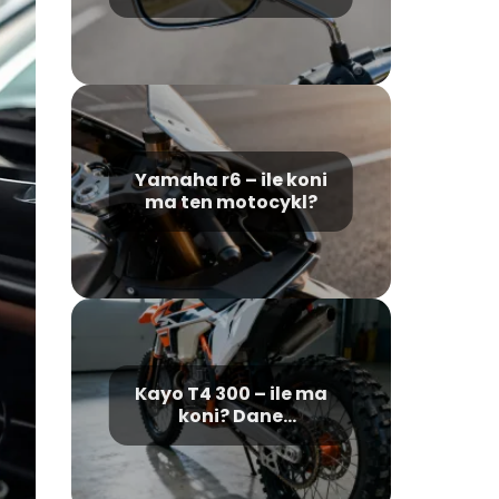
wymogi prawne
Yamaha r6 – ile koni
ma ten motocykl?
Kayo T4 300 – ile ma
koni? Dane
techniczne i osiągi