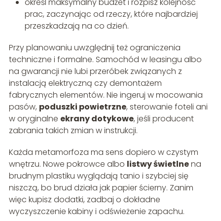
określ maksymalny budżet i rozpisz kolejność
prac, zaczynając od rzeczy, które najbardziej
przeszkadzają na co dzień.
Przy planowaniu uwzględnij też ograniczenia
techniczne i formalne. Samochód w leasingu albo
na gwarancji nie lubi przeróbek związanych z
instalacją elektryczną czy demontażem
fabrycznych elementów. Nie ingeruj w mocowania
pasów,
poduszki powietrzne
, sterowanie foteli ani
w oryginalne
ekrany dotykowe
, jeśli producent
zabrania takich zmian w instrukcji.
Każda metamorfoza ma sens dopiero w czystym
wnętrzu. Nowe pokrowce albo
listwy świetlne
na
brudnym plastiku wyglądają tanio i szybciej się
niszczą, bo brud działa jak papier ścierny. Zanim
więc kupisz dodatki, zadbaj o dokładne
wyczyszczenie kabiny i odświeżenie zapachu.