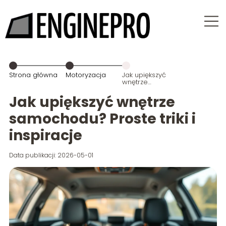
Strona główna
Motoryzacja
Jak upiększyć
wnętrze
samochodu?
Proste triki i
Jak upiększyć wnętrze
inspiracje
samochodu? Proste triki i
inspiracje
Data publikacji: 2026-05-01