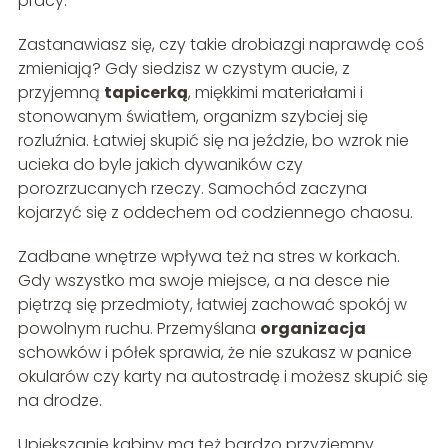
pracy.
Zastanawiasz się, czy takie drobiazgi naprawdę coś
zmieniają? Gdy siedzisz w czystym aucie, z
przyjemną
tapicerką
, miękkimi materiałami i
stonowanym światłem, organizm szybciej się
rozluźnia. Łatwiej skupić się na jeździe, bo wzrok nie
ucieka do byle jakich dywaników czy
porozrzucanych rzeczy. Samochód zaczyna
kojarzyć się z oddechem od codziennego chaosu.
Zadbane wnętrze wpływa też na stres w korkach.
Gdy wszystko ma swoje miejsce, a na desce nie
piętrzą się przedmioty, łatwiej zachować spokój w
powolnym ruchu. Przemyślana
organizacja
schowków i półek sprawia, że nie szukasz w panice
okularów czy karty na autostradę i możesz skupić się
na drodze.
Upiększanie kabiny ma też bardzo przyziemny