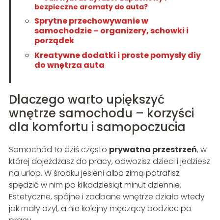
bezpieczne aromaty do auta?
Sprytne przechowywanie w
samochodzie – organizery, schowki i
porządek
Kreatywne dodatki i proste pomysły diy
do wnętrza auta
Dlaczego warto upiększyć
wnętrze samochodu – korzyści
dla komfortu i samopoczucia
Samochód to dziś często
prywatna przestrzeń
, w
której dojeżdżasz do pracy, odwozisz dzieci i jedziesz
na urlop. W środku jesieni albo zimą potrafisz
spędzić w nim po kilkadziesiąt minut dziennie.
Estetyczne, spójne i zadbane wnętrze działa wtedy
jak mały azyl, a nie kolejny męczący bodziec po