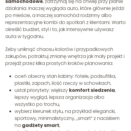
samochodowe
, zatrzymaj się na chwilę przy planie
działania. Inaczej wygląda auto, które głównie jeździ
po mieście, a inaczej samochód rodzinny albo
reprezentacyjne kombi do spotkań z klientami. Warto
określić budżet, styl i to, jak intensywnie używasz
auta w tygodniu.
Żeby uniknąć chaosu kolorów i przypadkowych
zakupów, potraktuj zmianę wnętrza jak mały projekt i
przejdź przez kilka prostych kroków planowania:
oceń obecny stan kabiny: fotele, podsufitka,
plastiki, zapach, ilość rzeczy w schowkach,
ustal priorytety: większy
komfort siedzenia
,
lepszy wygląd, lepsza organizacja albo
wszystko po trochu,
wybierz kierunek stylu, na przykład elegancki,
sportowy, minimalistyczny, „smart” z naciskiem
na
gadżety smart
,