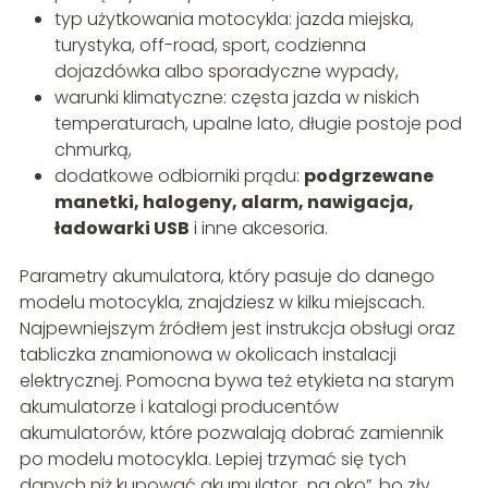
typ użytkowania motocykla: jazda miejska,
turystyka, off-road, sport, codzienna
dojazdówka albo sporadyczne wypady,
warunki klimatyczne: częsta jazda w niskich
temperaturach, upalne lato, długie postoje pod
chmurką,
dodatkowe odbiorniki prądu:
podgrzewane
manetki, halogeny, alarm, nawigacja,
ładowarki USB
i inne akcesoria.
Parametry akumulatora, który pasuje do danego
modelu motocykla, znajdziesz w kilku miejscach.
Najpewniejszym źródłem jest instrukcja obsługi oraz
tabliczka znamionowa w okolicach instalacji
elektrycznej. Pomocna bywa też etykieta na starym
akumulatorze i katalogi producentów
akumulatorów, które pozwalają dobrać zamiennik
po modelu motocykla. Lepiej trzymać się tych
danych niż kupować akumulator „na oko”, bo zły