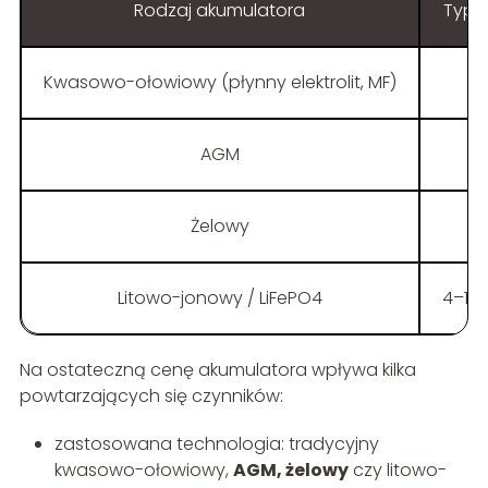
Rodzaj akumulatora
Typo
Kwasowo-ołowiowy (płynny elektrolit, MF)
AGM
Żelowy
Litowo-jonowy / LiFePO4
4–16
Na ostateczną cenę akumulatora wpływa kilka
powtarzających się czynników:
zastosowana technologia: tradycyjny
kwasowo-ołowiowy,
AGM, żelowy
czy litowo-