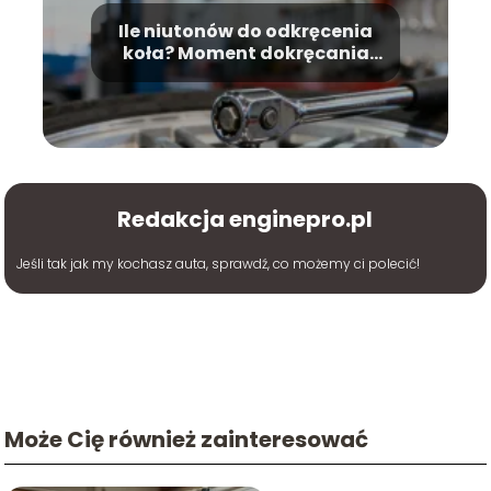
Ile niutonów do odkręcenia
koła? Moment dokręcania
śrub
Redakcja enginepro.pl
Jeśli tak jak my kochasz auta, sprawdź, co możemy ci polecić!
Może Cię również zainteresować