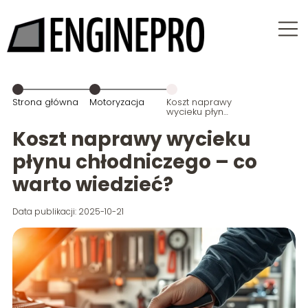
Strona główna
Motoryzacja
Koszt naprawy
wycieku płynu
chłodniczego
– co warto
Koszt naprawy wycieku
wiedzieć?
płynu chłodniczego – co
warto wiedzieć?
Data publikacji: 2025-10-21