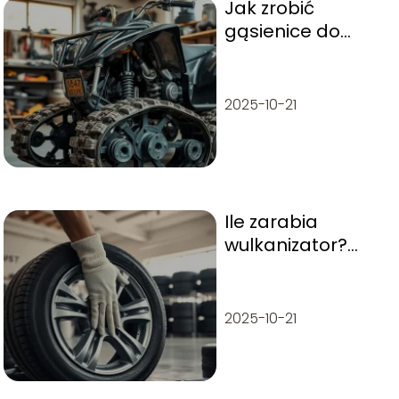
Jak zrobić
gąsienice do
quada krok po
kroku?
2025-10-21
Ile zarabia
wulkanizator?
Zarobki, premie,
możliwości
2025-10-21