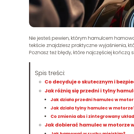
Nie jesteś pewien, którym hamulcem hamować
tekście znajdziesz praktyczne wyjaśnienia,
Poznasz też błędy, które najczęściej kończą s
Spis treści:
Co decyduje o skutecznym i bezp
Jak różnią się przedni i tylny ham
Jak działa przedni hamulec w moto
Jak działa tylny hamulec w motorze
Co zmienia abs i zintegrowany ukł
Jak dobierać hamulec w motorze 
Jak hamować w ruchu miejskim?