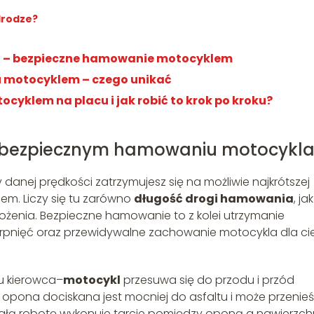
drodze?
cą – bezpieczne hamowanie motocyklem
u motocyklem – czego unikać
yklem na placu i jak robić to krok po kroku?
i bezpiecznym hamowaniu motocykl
danej prędkości zatrzymujesz się na możliwie najkrótszej
em. Liczy się tu zarówno
długość drogi hamowania
, jak
rożenia. Bezpieczne hamowanie to z kolei utrzymanie
arpnięć oraz przewidywalne zachowanie motocykla dla ci
u kierowca–
motocykl
przesuwa się do przodu i przód
a opona dociskana jest mocniej do asfaltu i może przenie
Całą robotę wykonuje tarcie pomiędzy oponą a nawierzch