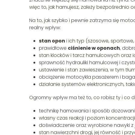
więc to, jak hamujesz, zależy bezpośrednio o
Na to, jak szybko i pewnie zatrzyma się moto
realny wpływ:
stan opon
i ich typ (szosowe, sportowe,
prawidłowe
ciśnienie w oponach
, dobr
stan klocków i tarcz hamulcowych oraz i
sprawność hydrauliki hamulcowej i czy
ustawienie i stan zawieszenia, w tym tł
obciążenie motocykla pasażerem i baga
działanie systemów elektronicznych, taki
Ogromny wpływ ma też to, co robisz ty i co d
technikę hamowania i sposób dozowania
własny czas reakcji i poziom koncentracji
doświadczenie oraz wyrobione nawyki 
stan nawierzchni drogi, jej równość i pr