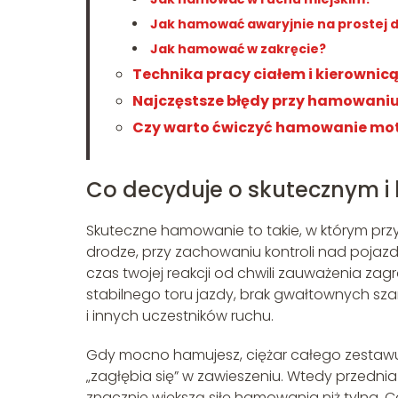
Jak hamować awaryjnie na prostej 
Jak hamować w zakręcie?
Technika pracy ciałem i kierowni
Najczęstsze błędy przy hamowani
Czy warto ćwiczyć hamowanie motoc
Co decyduje o skutecznym 
Skuteczne hamowanie to takie, w którym przy 
drodze, przy zachowaniu kontroli nad pojazd
czas twojej reakcji od chwili zauważenia zag
stabilnego toru jazdy, brak gwałtownych sz
i innych uczestników ruchu.
Gdy mocno hamujesz, ciężar całego zestaw
„zagłębia się” w zawieszeniu. Wtedy przedni
znacznie większą siłę hamowania niż tylna. 