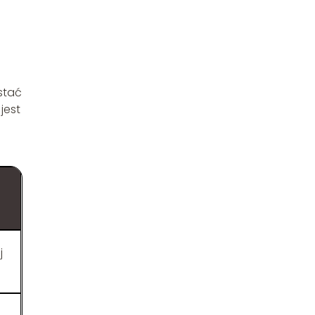
stać
jest
j