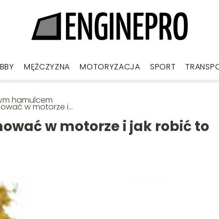
BBY
MĘŻCZYZNA
MOTORYZACJA
SPORT
TRANSP
rym hamulcem
ować w motorze i
robić to
iecznie?
ać w motorze i jak robić to