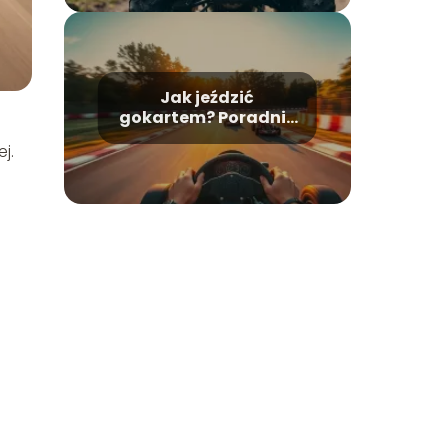
Jak jeździć
gokartem? Poradnik
dla początkujących
j.