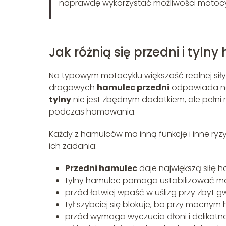
naprawdę wykorzystać możliwości motocy
Jak różnią się przedni i tyl
Na typowym motocyklu większość realnej si
drogowych
hamulec przedni
odpowiada na
tylny
nie jest zbędnym dodatkiem, ale pełni r
podczas hamowania.
Każdy z hamulców ma inną funkcję i inne ryzyk
ich zadania:
Przedni hamulec
daje największą siłę 
tylny hamulec pomaga ustabilizować mot
przód łatwiej wpaść w uślizg przy zbyt 
tył szybciej się blokuje, bo przy mocny
przód wymaga wyczucia dłoni i delikatn