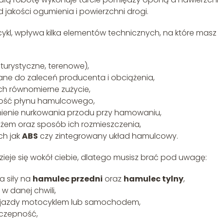
d jakości ogumienia i powierzchni drogi.
cykl, wpływa kilka elementów technicznych, na które masz
 turystyczne, terenowe),
ane do zaleceń producenta i obciążenia,
ch równomierne zużycie,
stość płynu hamulcowego,
umienie nurkowania przodu przy hamowaniu,
żem oraz sposób ich rozmieszczenia,
ch jak
ABS
czy zintegrowany układ hamulcowy.
zieje się wokół ciebie, dlatego musisz brać pod uwagę:
 siły na
hamulec przedni
oraz
hamulec tylny
,
 w danej chwili,
z jazdy motocyklem lub samochodem,
zyczepność,