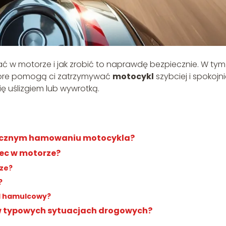
 w motorze i jak zrobić to naprawdę bezpiecznie. W tym
 które pomogą ci zatrzymywać
motocykl
szybciej i spokojnie
ię uślizgiem lub wywrotką.
iecznym hamowaniu motocykla?
ulec w motorze?
rze?
?
ad hamulcowy?
w typowych sytuacjach drogowych?