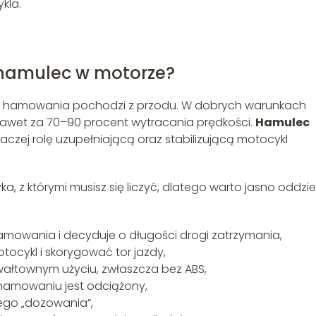
kla.
ny hamulec w motorze?
ły hamowania pochodzi z przodu. W dobrych warunkach
wet za 70–90 procent wytracania prędkości.
Hamulec
aczej rolę uzupełniającą oraz stabilizującą motocykl
a, z którymi musisz się liczyć, dlatego warto jasno oddzie
hamowania i decyduje o długości drogi zatrzymania,
ocykl i skorygować tor jazdy,
gwałtownym użyciu, zwłaszcza bez ABS,
m hamowaniu jest odciążony,
ego „dozowania”,