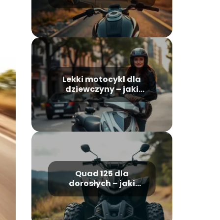
najciekawsze
modele, który
wybrać?
Lekki motocykl dla
dziewczyny – jaki
model wybrać?
Quad 125 dla
dorosłych – jaki
model wybrać i na co
zwrócić uwagę?