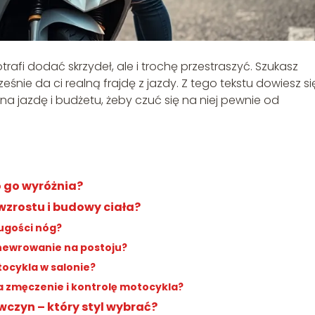
trafi dodać skrzydeł, ale i trochę przestraszyć. Szukasz
ześnie da ci realną frajdę z jazdy. Z tego tekstu dowiesz si
na jazdę i budżetu, żeby czuć się na niej pewnie od
o go wyróżnia?
wzrostu i budowy ciała?
ługości nóg?
ewrowanie na postoju?
ocykla w salonie?
a zmęczenie i kontrolę motocykla?
wczyn – który styl wybrać?