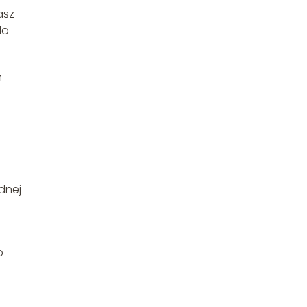
asz
do
h
dnej
o