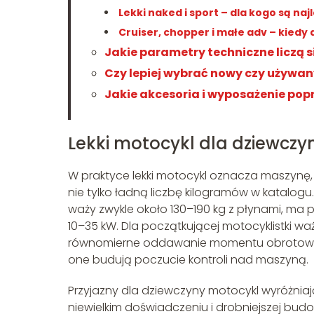
Lekki naked i sport – dla kogo są naj
Cruiser, chopper i małe adv – kiedy
Jakie parametry techniczne liczą s
Czy lepiej wybrać nowy czy używan
Jakie akcesoria i wyposażenie pop
Lekki motocykl dla dziewczy
W praktyce lekki motocykl oznacza maszynę, 
nie tylko ładną liczbę kilogramów w katalog
waży zwykle około 130–190 kg z płynami, ma
10–35 kW. Dla początkującej motocyklistki w
równomierne oddawanie momentu obrotoweg
one budują poczucie kontroli nad maszyną.
Przyjazny dla dziewczyny motocykl wyróżniają
niewielkim doświadczeniu i drobniejszej budo