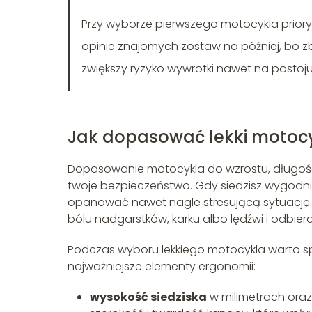
Przy wyborze pierwszego motocykla prior
opinie znajomych zostaw na później, bo zb
zwiększy ryzyko wywrotki nawet na postoju
Jak dopasować lekki motocyk
Dopasowanie motocykla do wzrostu, długości
twoje bezpieczeństwo. Gdy siedzisz wygodnie
opanować nawet nagle stresującą sytuację.
bólu nadgarstków, karku albo lędźwi i odbier
Podczas wyboru lekkiego motocykla warto spo
najważniejsze elementy ergonomii:
wysokość siedziska
w milimetrach oraz 