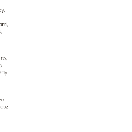
cy,
ami,
,
to,
ć
ażdy
.
ze
dasz