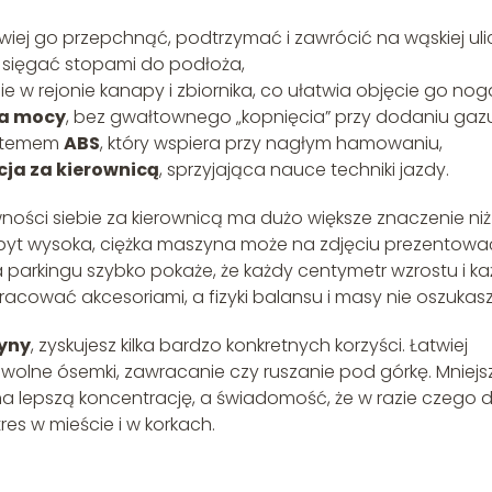
twiej go przepchnąć, podtrzymać i zawrócić na wąskiej uli
 sięgać stopami do podłoża,
ie w rejonie kanapy i zbiornika, co ułatwia objęcie go nog
ia mocy
, bez gwałtownego „kopnięcia” przy dodaniu gazu
ystemem
ABS
, który wspiera przy nagłym hamowaniu,
cja za kierownicą
, sprzyjająca nauce techniki jazdy.
wności siebie za kierownicą ma dużo większe znaczenie niż 
Zbyt wysoka, ciężka maszyna może na zdjęciu prezentowa
 parkingu szybko pokaże, że każdy centymetr wzrostu i k
pracować akcesoriami, a fizyki balansu i masy nie oszukasz
zyny
, zyskujesz kilka bardzo konkretnych korzyści. Łatwiej
wolne ósemki, zawracanie czy ruszanie pod górkę. Mniejs
na lepszą koncentrację, a świadomość, że w razie czego 
es w mieście i w korkach.