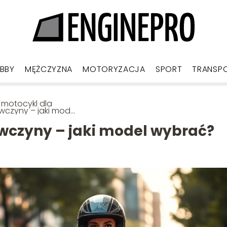
BBY
MĘŻCZYZNA
MOTORYZACJA
SPORT
TRANSP
i motocykl dla
wczyny – jaki model
rać?
ewczyny – jaki model wybrać?