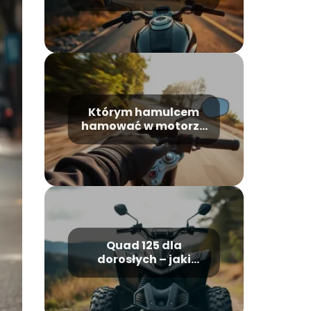
najciekawsze
modele, który
wybrać?
Którym hamulcem
hamować w motorze
i jak robić to
bezpiecznie?
Quad 125 dla
dorosłych – jaki
model wybrać i na co
zwrócić uwagę?