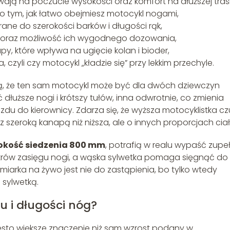
wają na poczucie wysokości oraz komfort na dłuższej trasi
e o tym, jak łatwo obejmiesz motocykl nogami,
rane do szerokości barków i długości rąk,
a oraz możliwość ich wygodnego dozowania,
, które wpływa na ugięcie kolan i bioder,
 czyli czy motocykl „kładzie się” przy lekkim przechyle.
ją, że ten sam motocykl może być dla dwóch dziewczyn
łuższe nogi i krótszy tułów, inna odwrotnie, co zmienia
zdu do kierownicy. Zdarza się, że wyższa motocyklistka cz
z szeroką kanapą niż niższa, ale o innych proporcjach ciał
okość siedzenia 800 mm
, potrafią w realu wypaść zupe
metrów zasięgu nogi, a wąska sylwetka pomaga sięgnąć do
ymiarka na żywo jest nie do zastąpienia, bo tylko wtedy
 sylwetką.
u i długości nóg?
zęsto większe znaczenie niż sam wzrost podany w