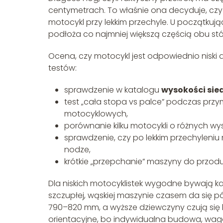
centymetrach. To właśnie ona decyduje, czy
motocykl przy lekkim przechyle. U początkują
podłoża co najmniej większą częścią obu stó
Ocena, czy motocykl jest odpowiednio niski 
testów:
sprawdzenie w katalogu
wysokości sie
test „cała stopa vs palce” podczas prz
motocyklowych,
porównanie kilku motocykli o różnych wy
sprawdzenie, czy po lekkim przechyleni
nodze,
krótkie „przepchanie” maszyny do przodu i 
Dla niskich motocyklistek wygodne bywają k
szczupłej, wąskiej maszynie czasem da się pó
790–820 mm, a wyższe dziewczyny czują się
orientacyjne, bo indywidualna budowa, wag