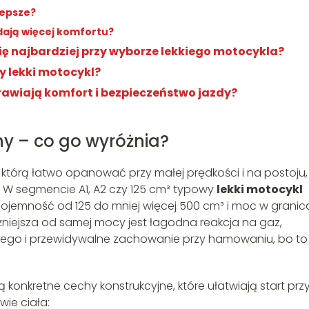
lepsze?
 dają więcej komfortu?
ię najbardziej przy wyborze lekkiego motocykla?
y lekki motocykl?
rawiają komfort i bezpieczeństwo jazdy?
ny – co go wyróżnia?
którą łatwo opanować przy małej prędkości i na postoju,
u. W segmencie A1, A2 czy 125 cm³ typowy
lekki motocykl
 pojemność od 125 do mniej więcej 500 cm³ i moc w grani
ażniejsza od samej mocy jest łagodna reakcja na gaz,
o i przewidywalne zachowanie przy hamowaniu, bo to
 konkretne cechy konstrukcyjne, które ułatwiają start prz
wie ciała: