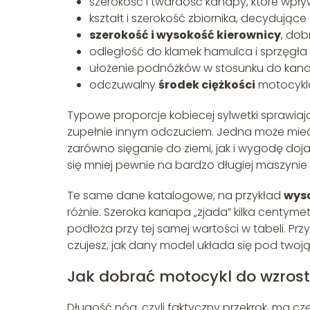
szerokość i twardość kanapy, które wpły
kształt i szerokość zbiornika, decydując
szerokość i wysokość kierownicy
, dob
odległość do klamek hamulca i sprzęgł
ułożenie podnóżków w stosunku do kanapy
odczuwalny
środek ciężkości
motocykla,
Typowe proporcje kobiecej sylwetki sprawia
zupełnie innym odczuciem. Jedna może mieć d
zarówno sięganie do ziemi, jak i wygodę doja
się mniej pewnie na bardzo długiej maszynie 
Te same dane katalogowe, na przykład
wys
różnie. Szeroka kanapa „zjada” kilka centy
podłoża przy tej samej wartości w tabeli. Prz
czujesz, jak dany model układa się pod twoją
Jak dobrać motocykl do wzrost
Długość nóg, czyli faktyczny przekrok, ma c