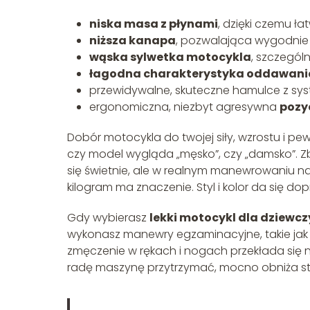
niska masa z płynami
, dzięki czemu ła
niższa kanapa
, pozwalająca wygodnie
wąska sylwetka motocykla
, szczególn
łagodna charakterystyka oddawan
przewidywalne, skuteczne hamulce z s
ergonomiczna, niezbyt agresywna
pozy
Dobór motocykla do twojej siły, wzrostu i pe
czy model wygląda „męsko”, czy „damsko”. 
się świetnie, ale w realnym manewrowaniu na
kilogram ma znaczenie. Styl i kolor da się do
Gdy wybierasz
lekki motocykl dla dziewc
wykonasz manewry egzaminacyjne, takie jak 
zmęczenie w rękach i nogach przekłada się 
radę maszynę przytrzymać, mocno obniża str