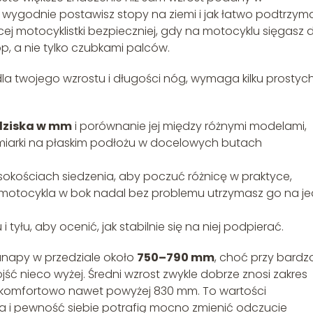
 wygodnie postawisz stopy na ziemi i jak łatwo podtrzym
cej motocyklistki bezpieczniej, gdy na motocyklu sięgasz 
p, a nie tylko czubkami palców.
dla twojego wzrostu i długości nóg, wymaga kilku prostyc
dziska w mm
i porównanie jej między różnymi modelami,
ymiarki na płaskim podłożu w docelowych butach
sokościach siedzenia, aby poczuć różnicę w praktyce,
u motocykla w bok nadal bez problemu utrzymasz go na je
tyłu, aby ocenić, jak stabilnie się na niej podpierać.
anapy w przedziale około
750–790 mm
, choć przy bardz
jść nieco wyżej. Średni wzrost zwykle dobrze znosi zakres
 komfortowo nawet powyżej 830 mm. To wartości
a i pewność siebie potrafią mocno zmienić odczucie