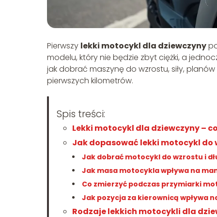
Pierwszy
lekki motocykl dla dziewczyny
po
modelu, który nie będzie zbyt ciężki, a jednoc
jak dobrać maszynę do wzrostu, siły, planów 
pierwszych kilometrów.
Spis treści:
Lekki motocykl dla dziewczyny – c
Jak dopasować lekki motocykl do 
Jak dobrać motocykl do wzrostu i d
Jak masa motocykla wpływa na man
Co zmierzyć podczas przymiarki mot
Jak pozycja za kierownicą wpływa n
Rodzaje lekkich motocykli dla dzie