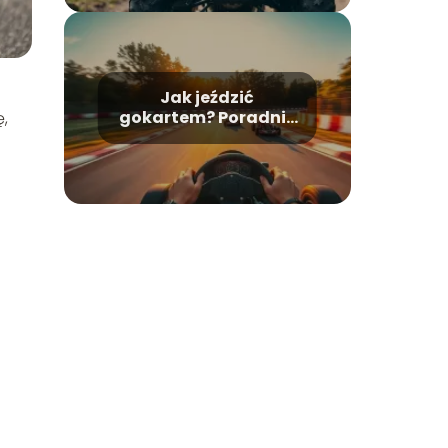
Jak jeździć
gokartem? Poradnik
ę,
dla początkujących