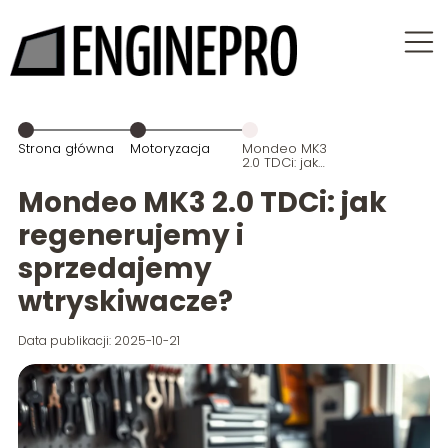
Strona główna
Motoryzacja
Mondeo MK3
2.0 TDCi: jak
regenerujemy
i sprzedajemy
Mondeo MK3 2.0 TDCi: jak
wtryskiwacze?
regenerujemy i
sprzedajemy
wtryskiwacze?
Data publikacji: 2025-10-21