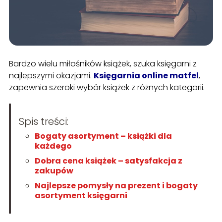
Bardzo wielu miłośników książek, szuka księgarni z
najlepszymi okazjami.
Księgarnia online
matfel
,
zapewnia szeroki wybór książek z różnych kategorii.
Spis treści:
Bogaty asortyment – książki dla
każdego
Dobra cena książek – satysfakcja z
zakupów
Najlepsze pomysły na prezent i bogaty
asortyment księgarni