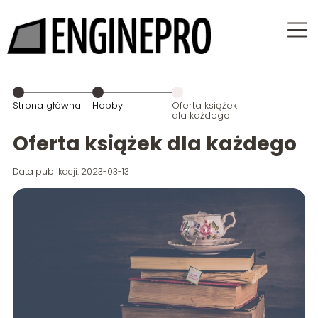
Strona główna
Hobby
Oferta książek
dla każdego
Oferta książek dla każdego
Data publikacji: 2023-03-13