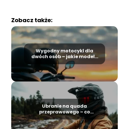
Zobacz także:
Wygodny motocykl dla
dwóch osób – jakie modele
wybrać?
Ubranie na quada
przeprawowego – co
założyć, by jeździć
bezpiecznie?