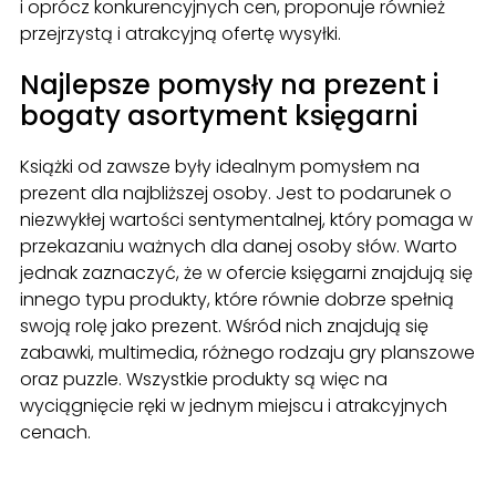
i oprócz konkurencyjnych cen, proponuje również
przejrzystą i atrakcyjną ofertę wysyłki.
Najlepsze pomysły na prezent i
bogaty asortyment księgarni
Książki od zawsze były idealnym pomysłem na
prezent dla najbliższej osoby. Jest to podarunek o
niezwykłej wartości sentymentalnej, który pomaga w
przekazaniu ważnych dla danej osoby słów. Warto
jednak zaznaczyć, że w ofercie księgarni znajdują się
innego typu produkty, które równie dobrze spełnią
swoją rolę jako prezent. Wśród nich znajdują się
zabawki, multimedia, różnego rodzaju gry planszowe
oraz puzzle. Wszystkie produkty są więc na
wyciągnięcie ręki w jednym miejscu i atrakcyjnych
cenach.