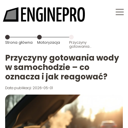
Strona główna
Motoryzacja
Przyczyny
gotowania
wody w
samochodzie
Przyczyny gotowania wody
– co oznacza i
jak
w samochodzie – co
reagować?
oznacza i jak reagować?
Data publikacji: 2026-05-01