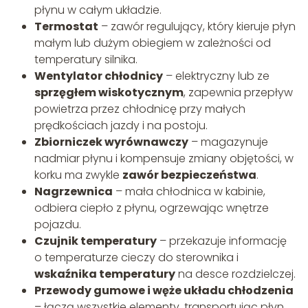
płynu w całym układzie.
Termostat
– zawór regulujący, który kieruje płyn
małym lub dużym obiegiem w zależności od
temperatury silnika.
Wentylator chłodnicy
– elektryczny lub ze
sprzęgłem wiskotycznym
, zapewnia przepływ
powietrza przez chłodnicę przy małych
prędkościach jazdy i na postoju.
Zbiorniczek wyrównawczy
– magazynuje
nadmiar płynu i kompensuje zmiany objętości, w
korku ma zwykle
zawór bezpieczeństwa
.
Nagrzewnica
– mała chłodnica w kabinie,
odbiera ciepło z płynu, ogrzewając wnętrze
pojazdu.
Czujnik temperatury
– przekazuje informację
o temperaturze cieczy do sterownika i
wskaźnika temperatury
na desce rozdzielczej.
Przewody gumowe i węże układu chłodzenia
– łączą wszystkie elementy, transportując płyn