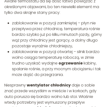
Awarie termostatu da się dość łatwo powiązać z
określonymi objawami, bo ten niewielki element ma
tylko dwa skrajne stany pracy:
zablokowanie w pozycji zamkniętej – płyn nie
przepływa przez chłodnicę, temperatura rośnie
bardzo szybko już po kilku minutach jazdy, górny
wąż przy chłodnicy jest gorący, a dolny długo
pozostaje wyraźnie chłodniejszy,
zablokowanie w pozycji otwartej – silnik bardzo
wolno osiąga temperaturę roboczą, w zimie
trudno uzyskać wydajne
ogrzewanie
kabiny,
spalanie rośnie, a przy mocnym obciążeniu i tak
może dojść do przegrzania.
Niesprawny
wentylator chłodnicy
daje o sobie
znać przede wszystkim w mieście i w korkach, gdy
auto porusza się bardzo wolno lub stoi. Właśnie
wtedy potrzebny jest wymuszony przepływ