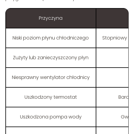
Przyczyna
Niski poziom płynu chłodniczego
Stopniowy wz
Zużyty lub zanieczyszczony płyn
Niesprawny wentylator chłodnicy
Uszkodzony termostat
Bardzo
Uszkodzona pompa wody
Gwałt