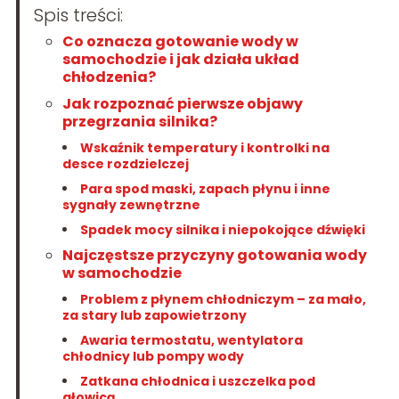
Spis treści:
Co oznacza gotowanie wody w
samochodzie i jak działa układ
chłodzenia?
Jak rozpoznać pierwsze objawy
przegrzania silnika?
Wskaźnik temperatury i kontrolki na
desce rozdzielczej
Para spod maski, zapach płynu i inne
sygnały zewnętrzne
Spadek mocy silnika i niepokojące dźwięki
Najczęstsze przyczyny gotowania wody
w samochodzie
Problem z płynem chłodniczym – za mało,
za stary lub zapowietrzony
Awaria termostatu, wentylatora
chłodnicy lub pompy wody
Zatkana chłodnica i uszczelka pod
głowicą