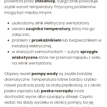
powietrza przez
chłodnicę
, a jego brak powoduje
szybki wzrost temperatury. Przyczyną problemów
mogą być między innymi:
uszkodzony silnik elektryczny wentylatora,
awaria
czujnika temperatury
, który ma go
załączać,
problem z
przekaźnikiem
lub bezpiecznikiem w
instalacji elektrycznej,
w starszych samochodach – zużyte
sprzęgło
wiskotyczne
, które nie przenosi napędu z wału
na wirnik wentylatora.
Objawy awarii
pompy wody
są zwykle bardziej
dramatyczne. Temperatura rośnie bardzo szybko
nawet podczas jazdy ze stałą prędkością, a z okolic
paska osprzętu lub
paska rozrządu
może
dochodzić wycie albo szurający dźwięk. Często
widać też ślady wycieku w okolicy pompy, bo jej