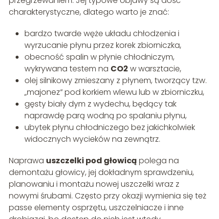
przegrzewaniem. Jej typowe objawy są dość
charakterystyczne, dlatego warto je znać:
bardzo twarde węże układu chłodzenia i
wyrzucanie płynu przez korek zbiorniczka,
obecność spalin w płynie chłodniczym,
wykrywana testem na
CO2
w warsztacie,
olej silnikowy zmieszany z płynem, tworzący tzw.
„majonez” pod korkiem wlewu lub w zbiorniczku,
gęsty biały dym z wydechu, będący tak
naprawdę parą wodną po spalaniu płynu,
ubytek płynu chłodniczego bez jakichkolwiek
widocznych wycieków na zewnątrz.
Naprawa
uszczelki pod głowicą
polega na
demontażu głowicy, jej dokładnym sprawdzeniu,
planowaniu i montażu nowej uszczelki wraz z
nowymi śrubami. Często przy okazji wymienia się też
passe elementy osprzętu, uszczelniacze i inne