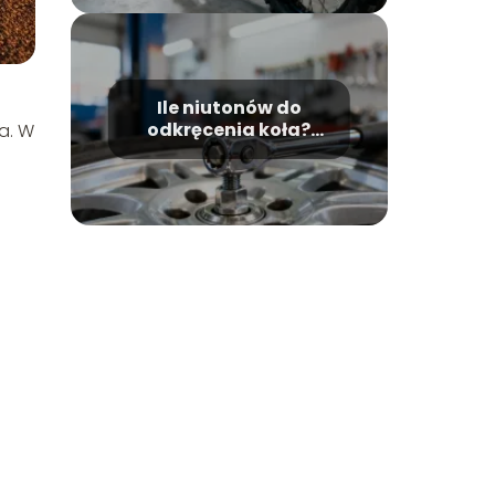
Ile niutonów do
odkręcenia koła?
a. W
Moment dokręcania
śrub