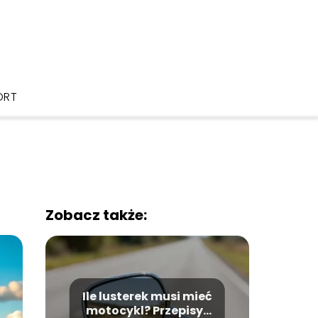
ORT
Zobacz także:
Ile lusterek musi mieć
motocykl? Przepisy i