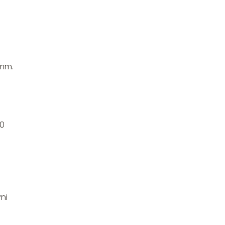
 mm.
20
ni