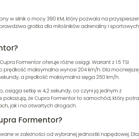
y w silnik o mocy 390 KM, który pozwala na przyspiesze
 prawdziwa gratka dla miłośników adrenaliny i sportowyc
ntor?
upra Formentor oferuje różne osiągi. Wariant z 1.5 TSI
ego prędkość maksymalna wynosi 204 km/h. Dla mocniejsze
4,9 sekundy, a prędkość maksymalna sięga 250 km/h.
, osiąga setkę w 4,2 sekundy, co czyni ją jednym z
e pokazują, że Cupra Formentor to samochód, który potra
ch, jak i na otwartych drogach.
 Cupra Formentor?
owane w zależności od wybranej jednostki napędowej. Dla