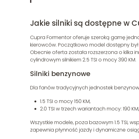
Jakie silniki są dostępne w
Cupra Formentor oferuje szeroką gamę jedn
kierowców. Początkowo model dostępny był z
Obecnie oferta została rozszerzona o kilka i
cylindrowym silnikiem 2.5 TSI o mocy 390 KM.
Silniki benzynowe
Dla fanów tradycyjnych jednostek benzynow
1.5 TSI o mocy 150 KM,
2.0 TSI w trzech wariantach mocy: 190 KM,
Wszystkie modele, poza bazowym 1.5 TSI, ws
zapewnia płynność jazdy i dynamiczne osiąg