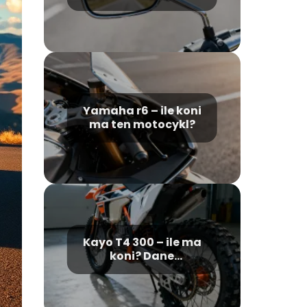
wymogi prawne
Yamaha r6 – ile koni
ma ten motocykl?
Kayo T4 300 – ile ma
koni? Dane
techniczne i osiągi