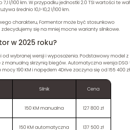
do 7,1 l/100 km. W przypadku jednostki 2.0 TSI wartości te w
używa średnio 10,1-10,2 l/100 km.
towego charakteru, Formentor może być stosunkowo
i zdecydujemy się na mniej mocne warianty silnikowe.
tor w 2025 roku?
ci od wybranej wersji i wyposażenia. Podstawowy model z
ersję z manualną skrzynią biegów. Automatyczna wersja DSG 
SI o mocy 190 KM i napędem 4Drive zaczyna się od 155 400 zł
Silnik
Cena
150 KM manualna
127 800 zł
150 KM automatyczna
137 500 zł