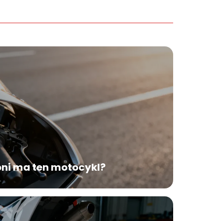
oni ma ten motocykl?