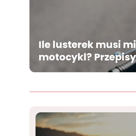
Ile lusterek musi m
motocykl? Przepisy
prawne