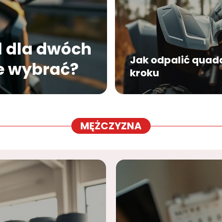
 dla dwóch
Jak odpalić quada
e wybrać?
kroku
MĘŻCZYZNA