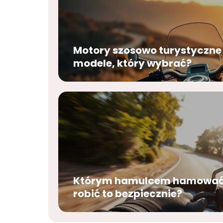
Motory szosowo turystyczne
modele, który wybrać?
Którym hamulcem hamować w
robić to bezpiecznie?