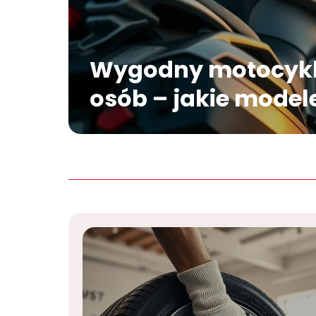
Wygodny motocykl
osób – jakie model