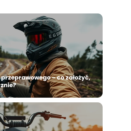
 przeprawowego – co założyć,
cznie?