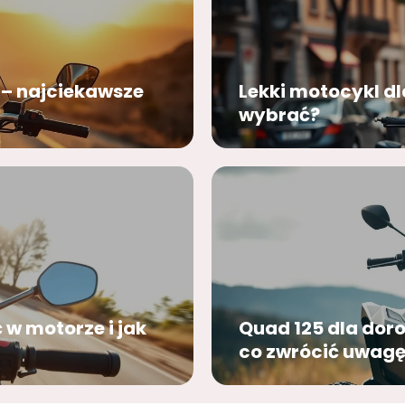
 – najciekawsze
Lekki motocykl dl
wybrać?
 motorze i jak
Quad 125 dla doro
co zwrócić uwag