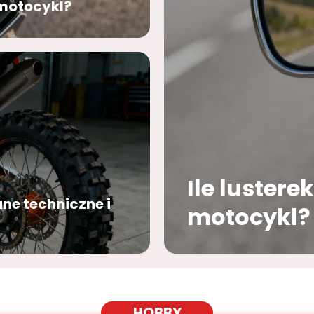
 motocykl?
Ile lustere
ane techniczne i
motocykl? 
prawne
HOBBY