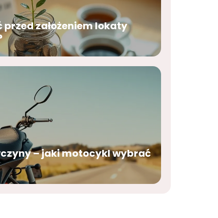
ć przed założeniem lokaty
?
wczyny – jaki motocykl wybrać