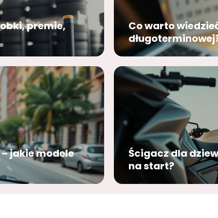
robki, premie,
Co warto wiedzie
długoterminowej
– jakie modele
Ścigacz dla dzie
na start?