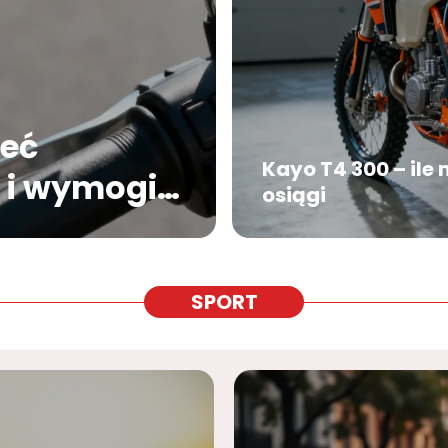
ieć
Kayo T4 300 – ile
 i wymogi
osiągi
SPORT