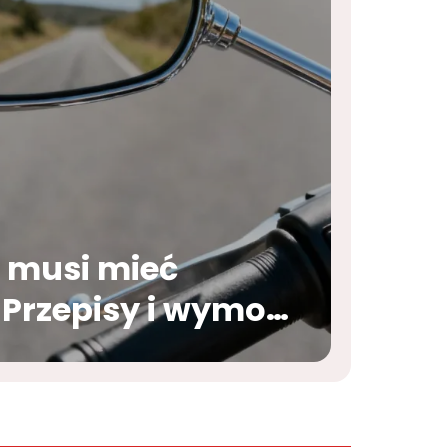
k musi mieć
Przepisy i wymogi