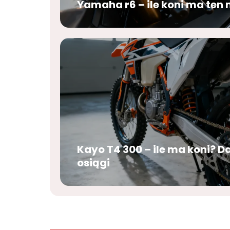
Yamaha r6 – ile koni ma ten
Kayo T4 300 – ile ma koni? D
osiągi