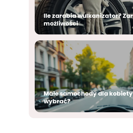
Ile zarabia wulkanizator? Za
możliwości
Małe samochody dla kobiety 
wybrać?