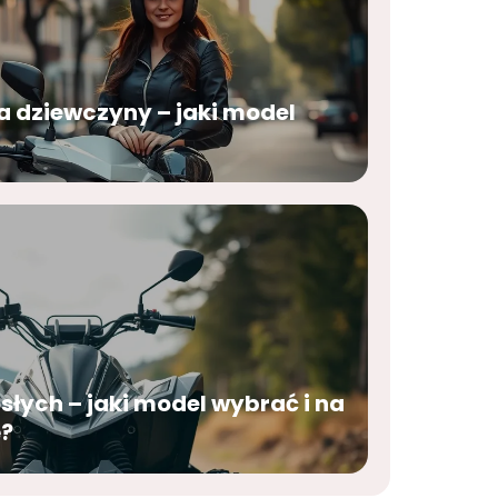
a dziewczyny – jaki model
słych – jaki model wybrać i na
ę?