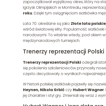
zapoczątkował wyjątkowy okres, który na stałe
Igrzysk Olimpijskich w Montrealu, reprezentac
roku
. Dzięki tym osiągnięciom siatkówka męż
Lata 70. określane są jako
Złote lata polskie
wśród światowej elity. Popularność siatkówki
narodowymi. To właśnie wtedy, pod okiem wyb
międzynarodowych turniejach.
Trenerzy reprezentacji Polsk
Trenerzy reprezentacji Polski
odegrali isto
się pokolenia szkoleniowców przynosiły nowe
często decydowały o wynikach najważniejs
W historii polskiej siatkówki pojawiły się nazwi
Heynen, Nikola Grbić
czy
Hubert Wagner
.
jej charakter i styl gry. Zmieniali się wraz 