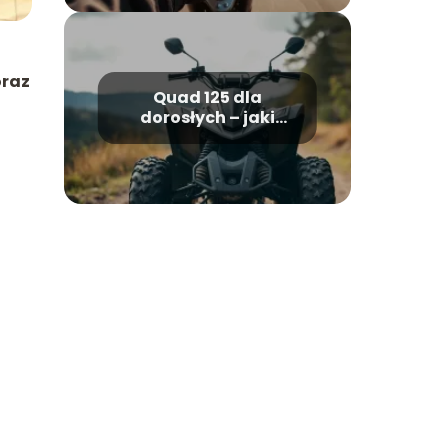
oraz
Quad 125 dla
dorosłych – jaki
model wybrać i na co
zwrócić uwagę?