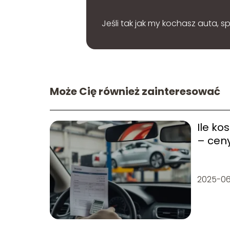
Jeśli tak jak my kochasz auta, 
Może Cię również zainteresować
Ile ko
– ceny
2025-06