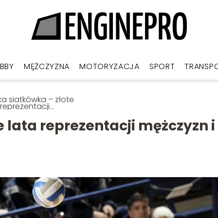
BBY
MĘŻCZYZNA
MOTORYZACJA
SPORT
TRANSP
ka siatkówka – złote
 reprezentacji
zyzn i kobiet
e lata reprezentacji mężczyzn i