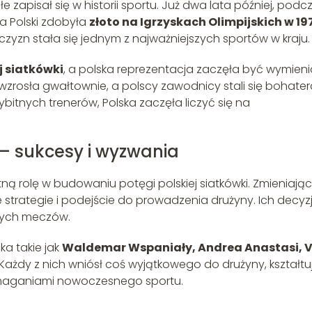
 zapisał się w historii sportu. Już dwa lata później, podc
ja Polski zdobyła
złoto na Igrzyskach Olimpijskich w 19
czyzn stała się jednym z najważniejszych sportów w kraju.
j siatkówki
, a polska reprezentacja zaczęła być wymien
 wzrosła gwałtownie, a polscy zawodnicy stali się bohate
itnych trenerów, Polska zaczęła liczyć się na
i – sukcesy i wyzwania
tną rolę w budowaniu potęgi polskiej siatkówki. Zmieniają
 strategie i podejście do prowadzenia drużyny. Ich decyz
zych meczów.
ska takie jak
Waldemar Wspaniały, Andrea Anastasi, V
 Każdy z nich wniósł coś wyjątkowego do drużyny, kształtu
z wymaganiami nowoczesnego sportu.