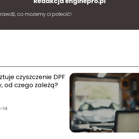
Redakcja enginepro.pl
sprawdź, co możemy ci polecić!
sztuje czyszczenie DPF
, od czego zależą?
-14