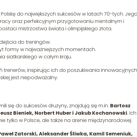
ł Polskę do największych sukcesów w latach 70-tych. Jeg
iej pracy oraz perfekcyjnym przygotowaniu mentalnym i
ostaci mistrzostwa świata i olimpijskiego złota.
ejścia do treningów.
yt formy w najważniejszych momentach.
a siatkarskiego w całym kraju.
ń trenerów, inspirując ich do poszukiwania innowacyjnyc
kiej jest niepodważalny.
li się do sukcesów drużyny, znajdują się m.in.
Bartosz
teusz Bieniek, Norbert Huber i Jakub Kochanowski
. Ich
ie tylko w Polsce, ale także na arenie międzynarodowej.
Paweł Zatorski, Aleksander Śliwka, Kamil Semeniuk,