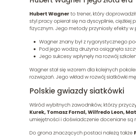
Hubert Wagner i jego złota era
Hubert Wagner
to trener, który doprowadzi
styl pracy opierał się na dyscyplinie, ciężk
fizycznym. Jego metody przyniosły efekty w p
Wagner znany był z rygorystycznego pod
Pod jego wodzą drużyna osiągnęła szcz
Jego sukcesy wpłynęły na rozwój szkoleni
Wagner stał się wzorem dla kolejnych pokole
rozwiązań. Jego wkład w rozwój siatkówki męs
Polskie gwiazdy siatkówki
Wśród wybitnych zawodników, którzy przyczyni
Kurek, Tomasz Fornal, Wilfredo Leon, Ma
umiejętności i doświadczenie doceniane są n
Do grona znaczących postaci należą także