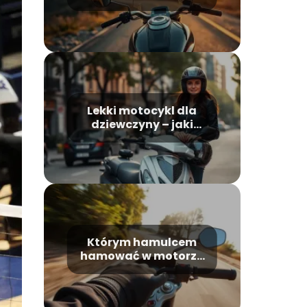
najciekawsze
modele, który
wybrać?
Lekki motocykl dla
dziewczyny – jaki
model wybrać?
Którym hamulcem
hamować w motorze
i jak robić to
bezpiecznie?