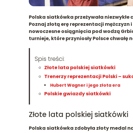
Polska siatkówka przeżywała niezwykłe chw
Poznaj złotą erę reprezentacji mężczyzn 
nowoczesne osiągnięcia pod wodzą Grbic
turnieje, które przyniosły Polsce chwałę 
Spis treści:
Złote lata polskiej siatkówki
Trenerzy reprezentacji Polski – su
Hubert Wagner i jego złota era
Polskie gwiazdy siatkówki
Złote lata polskiej siatkówki
Polska siatkówka zdobyła złoty medal n